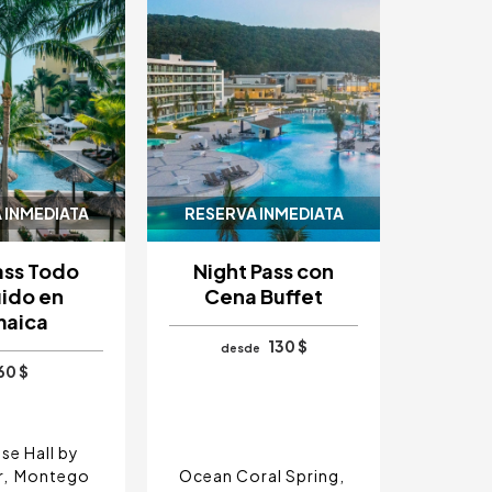
 INMEDIATA
RESERVA INMEDIATA
ass Todo
Night Pass con
uido en
Cena Buffet
maica
130 $
desde
60 $
se Hall by
r
Montego
Ocean Coral Spring