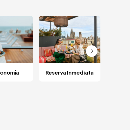
Tarj
Hot
ronomía
Reserva Inmediata