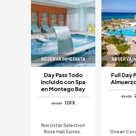
RESERVA INMEDIATA
RESERVA I
Day Pass Todo
Full Day 
Incluido con Spa
Almuerzo
en Montego Bay
desde
128 $
desde
Iberostar Selection
Rose Hall Suites
Ocean Cora