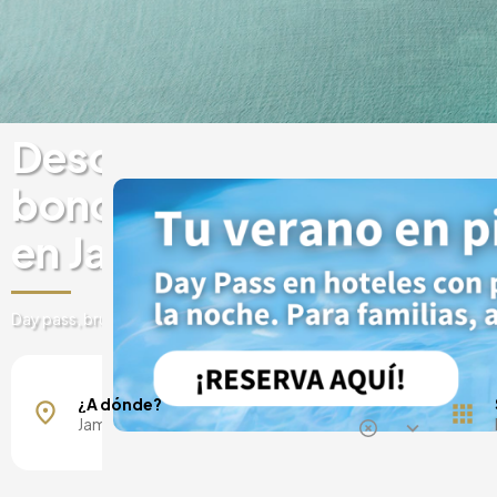
Descubre experiencias 
bonos regalo en hoteles 
en Jamaica
Day pass, brunch, spa, escapadas y mucho más
Cornwall
¿A dónde?