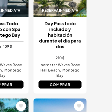
 INMEDIATA
RESERVA INMEDIATA
ass Todo
Day Pass todo
o con Spa
incluido y
tego Bay
habitación
durante el día para
dos
109 $
e
210 $
 Waves Rose
Iberostar Waves Rose
h
Montego
Hall Beach
Montego
Bay
Bay
MPRAR
COMPRAR
Image