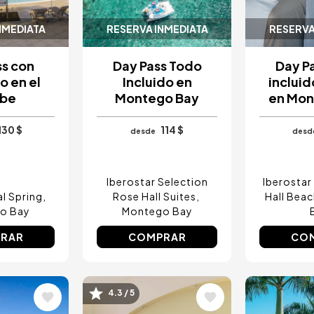
NMEDIATA
RESERVA INMEDIATA
RESERVA
ss con
Day Pass Todo
Day P
o en el
Incluido en
incluid
ibe
Montego Bay
en Mon
130 $
114 $
desde
desd
Iberostar Selection
Iberostar
l Spring
Rose Hall Suites
Hall Beac
o Bay
Montego Bay
RAR
COMPRAR
CO
Image
Image
4.3 / 5