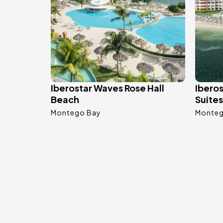
Iberostar Waves Rose Hall
Iberos
Beach
Suites
Montego Bay
Monteg