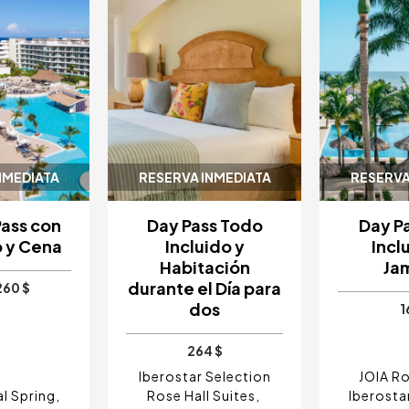
NMEDIATA
RESERVA INMEDIATA
RESERVA
Pass con
Day Pass Todo
Day P
 y Cena
Incluido y
Incl
Habitación
Ja
durante el Día para
260 $
dos
1
264 $
Iberostar Selection
JOIA Ro
l Spring
Rose Hall Suites
Iberosta