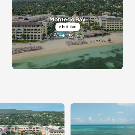
Montego Bay
5 hoteles
27 experiences
ge
Image