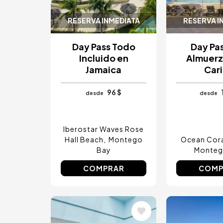
RESERVA INMEDIATA
RESERVA I
Day Pass Todo
Day Pa
Incluido en
Almuerz
Jamaica
Car
96 $
desde
desde
Iberostar Waves Rose
Hall Beach
Montego
Ocean Cora
Bay
Monteg
COMPRAR
COMP
Image
Image