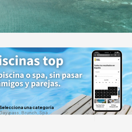
y
de lujo
¿Alguna f
Selecciona una categoría
Day pass, Brunch, Spa...