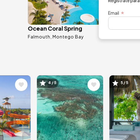
Regístrate para
Email
Ocean Coral Spring
Falmouth
Montego Bay
Image
Image
4 / 5
5 / 5