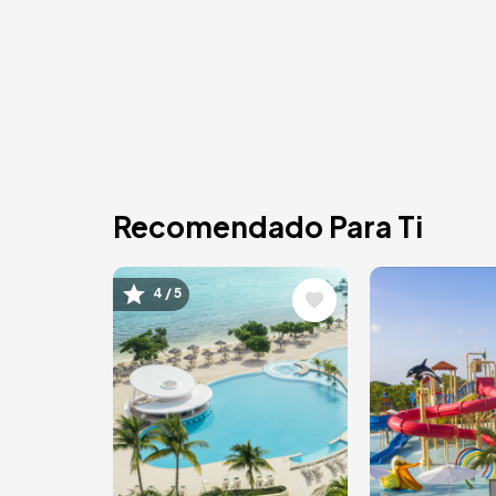
Recomendado Para Ti
Image
Image
4 / 5