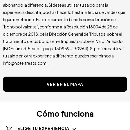
abonando la diferencia. Si deseas utilizar tu saldo para la
experiencia descrita, podrás hacerlo hasta la fecha de validez que
figura en el bono. Este documento tiene la consideración de
‘bono polivalente’, conforme a la Resolución 18094 de 28 de
diciembre de 2018, de la Dirección General de Tributos, sobre el
tratamiento de los bonos en el Impuesto sobre el Valor Añadido
(BOE núm. 315, sec. I, págs. 130959-130964). Si prefieres utilizar
tu saldo en otra experiencia diferente, puedes escribirnos a
info@hoteltreats.com.
VER EN EL MAPA
Cómo funciona
ELIGE TU EXPERIENCIA