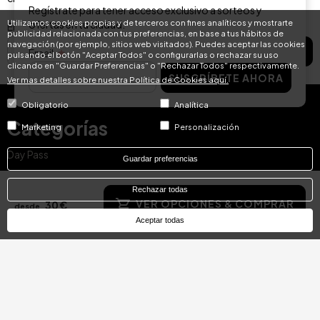
Regístrate para tener acceso exclusivo a sorteos y
Utilizamos cookies propias y de terceros con fines analíticos y mostrarte
ofertas en tu ciudad.
Email
publicidad relacionada con tus preferencias, en base a tus hábitos de
navegación (por ejemplo, sitios web visitados). Puedes aceptar las cookies
SUSCRÍBETE AHORA
Email
pulsando el botón "Aceptar Todos" o configurarlas o rechazar su uso
clicando en "Guardar Preferencias" o "Rechazar Todos" respectivamente.
SUSCRÍBETE AHORA
Ver mas detalles sobre nuestra Política de Cookies aquí.
Obligatorio
Analítica
Categorías
Marketing
Personalización
Day Pass
Guardar preferencias
Ideas para Regalar
Rechazar todas
Spa & Gastronomía
VER OPCIONES & COMPRAR
30 €
desde
Ofertas de Escapadas
Aceptar todas
Spa
Escapadas
Gastronomía
Reserva Inmediata