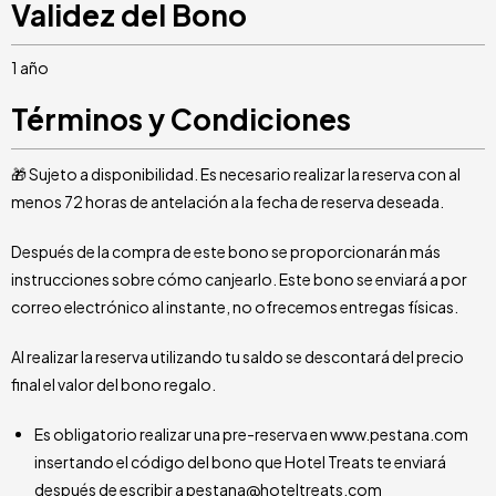
Validez del Bono
1 año
Términos y Condiciones
🎁 Sujeto a disponibilidad. Es necesario realizar la reserva con al
menos 72 horas de antelación a la fecha de reserva deseada.
Después de la compra de este bono se proporcionarán más
instrucciones sobre cómo canjearlo. Este bono se enviará a por
correo electrónico al instante, no ofrecemos entregas físicas.
Al realizar la reserva utilizando tu saldo se descontará del precio
final el valor del bono regalo.
Es obligatorio realizar una pre-reserva en www.pestana.com
insertando el código del bono que Hotel Treats te enviará
después de escribir a pestana@hoteltreats.com