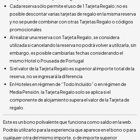
Cada reserva sólo permite el uso de 1 Tarjeta Regalo; no es
posible descontar varias tarjetas de regalo en la misma reserva
y no se puede combinar con otras Tarjetas Regalo o códigos
promocionales
Al realizar una reserva con Tarjeta Regalo, se considera
utilizada si cancelando la reserva no podrá volver a utilizarla, sin
embargo, es posible cambiarlas fechas considerando el
mismo Hotel o Pousada de Portugal
Si el valor de la Tarjeta Regalo es superior al importe total de la
reserva, no se ingresará la diferencia
En Hoteles en régimen de “Todo Incluido” o en régimen de
Media Pensión, la Tarjeta Regalo solo se aplica si el
componente de alojamiento supera el valor de la Tarjeta de
regalo.
Este es un bono polivalente que funciona como saldo en la web.
Podrás utilizarlo para la experiencia que aparece en el bono o para
cualquier otra del mismo importe, o de importe superior