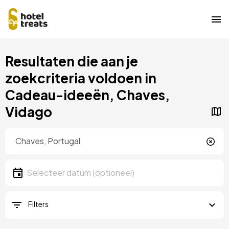
Overslaan
Resultaten die aan je
naar
hoofdinhoud
zoekcriteria voldoen in
Cadeau-ideeën, Chaves,
Vidago
Locatie
Locatie
Datum
Selecteer een datum
Filters