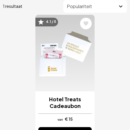
1 resultaat
4.1 / 5
Afbeelding
Hotel Treats
Cadeaubon
€ 15
van