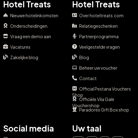
Hotel Treats
Hotel Treats
Nieuwe hotelinkomsten
Over hoteltreats.com
Onderscheidingen
Relatiegeschenken
Vraag een demo aan
Partnerprogramma
Vacatures
Veelgestelde vragen
Zakelijke blog
Blog
Beheer uw voucher
Contact
Official Pestana Vouchers
Shop
Officiële Vila Galé
Vouchershop
Paradores Gift Box shop
Social media
Uw taal