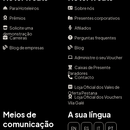
Para Hoteleiros
Sobre nós
Prêmios
Presentes corporativos
Solicite uma
Afiliados
demonstração
Carreiras
Perguntas frequentes
Blog de empresas
Blog
Administre o seu Voucher
Caixas de Presente
Paradores
Contacto
Loja Oficial dos Vales de
Oferta Pestana
Loja Oficial dos Vouchers
Vila Galé
Meios de
A sua língua
comunicação
EN
ES
IT
PT