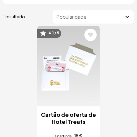
1 resultado
4.1 / 5
Imagem
Cartão de oferta de
Hotel Treats
15 €
a partir de