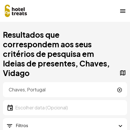
Saltar
Resultados que
para
o
correspondem aos seus
conteúdo
critérios de pesquisa em
principal
Ideias de presentes, Chaves,
Vidago
Localização
Localização
Data
Escolher data
Filtros