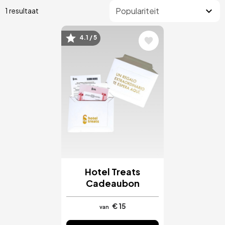
1 resultaat
4.1 / 5
Afbeelding
Hotel Treats
Cadeaubon
€ 15
van