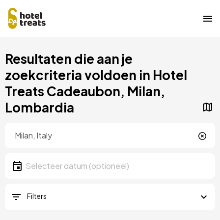
Overslaan
Resultaten die aan je
naar
hoofdinhoud
zoekcriteria voldoen in Hotel
Treats Cadeaubon, Milan,
Lombardia
Locatie
Locatie
Datum
Selecteer een datum
Filters