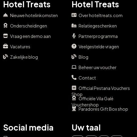
Hotel Treats
Hotel Treats
Nieuwe hotelinkomsten
Over hoteltreats.com
Onderscheidingen
Relatiegeschenken
Vraag een demo aan
Partnerprogramma
Vacatures
Veelgestelde vragen
Zakelijke blog
Blog
Beheer uw voucher
Contact
Official Pestana Vouchers
Shop
Officiële Vila Galé
Vouchershop
Paradores Gift Box shop
Social media
Uw taal