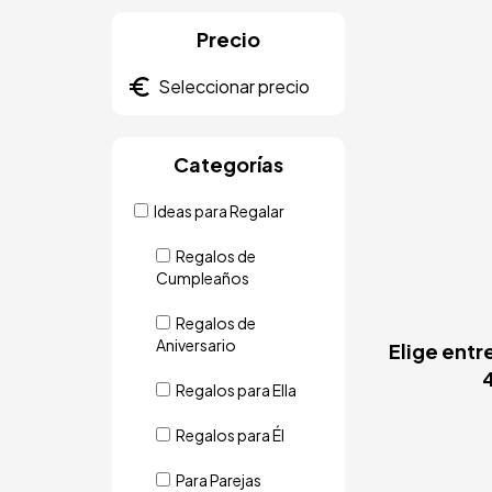
Precio
Categorías
Ideas para Regalar
Regalos de
Cumpleaños
Regalos de
Aniversario
Elige entr
4
Regalos para Ella
Regalos para Él
Para Parejas