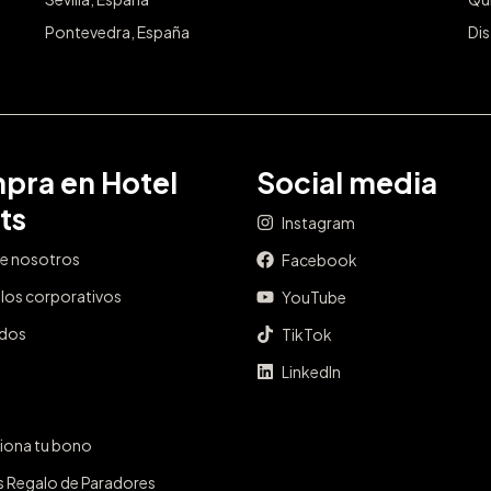
Pontevedra, España
Dis
pra en Hotel
Social media
ts
Instagram
e nosotros
Facebook
los corporativos
YouTube
ados
TikTok
LinkedIn
iona tu bono
s Regalo de Paradores