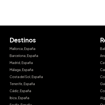
Destinos
R
Mallorca, España
Ba
Barcelona, España
An
Madrid, España
Ca
Málaga, España
Ca
Costa del Sol, España
Co
Tenerife, España
Gal
Cádiz, España
Co
Ibiza, España
Alg
Sevilla, España
Qu