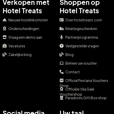
Verkopen met
Shoppen op
Hotel Treats
Hotel Treats
Nieuwe hotelinkomsten
Over hoteltreats.com
Onderscheidingen
Relatiegeschenken
Vraag een demo aan
Partnerprogramma
Vacatures
Veelgestelde vragen
Zakelijke blog
Blog
Beheer uw voucher
Contact
Official Pestana Vouchers
Shop
Officiële Vila Galé
Vouchershop
Paradores Gift Box shop
Social media
Uw taal