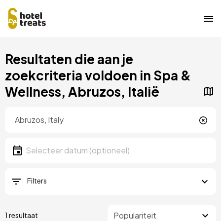
Overslaan
Resultaten die aan je
naar
hoofdinhoud
zoekcriteria voldoen in Spa &
Wellness, Abruzos, Italië
Locatie
Locatie
Datum
Selecteer een datum
Filters
1 resultaat