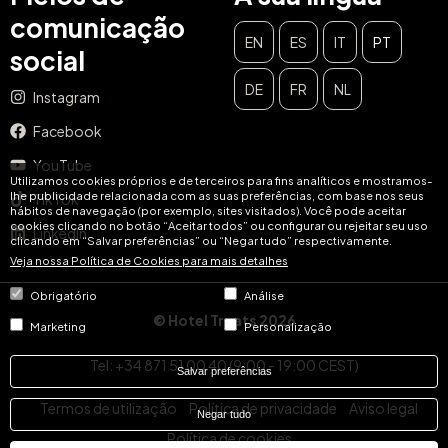
comunicação
EN
ES
IT
PT
social
DE
FR
NL
Instagram
Facebook
YouTube
Utilizamos cookies próprios e de terceiros para fins analíticos e mostramos-
lhe publicidade relacionada com as suas preferências, com base nos seus
TikTok
hábitos de navegação (por exemplo, sites visitados). Você pode aceitar
cookies clicando no botão “Aceitar todos” ou configurar ou rejeitar seu uso
LinkedIn
clicando em “Salvar preferências” ou “Negar tudo” respectivamente.
Veja nossa Política de Cookies para mais detalhes
Obrigatório
Análise
© Hotel Treats 2026
Marketing
Personalização
Tel: +34 871 51 00 40 (9:00 - 19:00 CEST)
Salvar preferências
Termos de utilização
Política de privacidade
Aviso legal
Negar tudo
Política de cookies