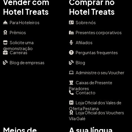
Vender com
Comprar no
Hotel Treats
Hotel Treats
Para Hoteleiros
Sobre nós
Prêmios
Presentes corporativos
Solicite uma
Afiliados
demonstração
Carreiras
Perguntas frequentes
Blog de empresas
Blog
Administre o seu Voucher
Caixas de Presente
Paradores
Contacto
Loja Oficial dos Vales de
Oferta Pestana
Loja Oficial dos Vouchers
Vila Galé
Meios de
A sua língua