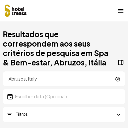
Saltar
Resultados que
para
o
correspondem aos seus
conteúdo
critérios de pesquisa em Spa
principal
& Bem-estar, Abruzos, Itália
Localização
Localização
Data
Escolher data
Filtros