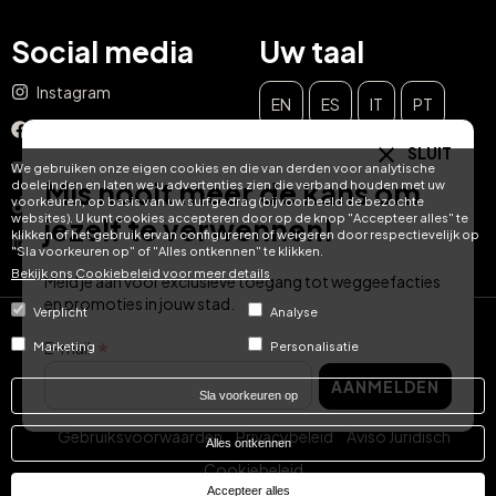
Social media
Uw taal
Instagram
EN
ES
IT
PT
Facebook
SLUIT
DE
FR
NL
YouTube
We gebruiken onze eigen cookies en die van derden voor analytische
Mis nooit meer de kans om
doeleinden en laten we u advertenties zien die verband houden met uw
voorkeuren, op basis van uw surfgedrag (bijvoorbeeld de bezochte
TikTok
websites). U kunt cookies accepteren door op de knop "Accepteer alles" te
jezelf te verwennen!
klikken of het gebruik ervan configureren of weigeren door respectievelijk op
LinkedIn
"Sla voorkeuren op" of "Alles ontkennen" te klikken.
Bekijk ons ​​Cookiebeleid voor meer details
Meld je aan voor exclusieve toegang tot weggeefacties
en promoties in jouw stad.
Verplicht
Analyse
© Hotel Treats 2026
E-mail
Marketing
Personalisatie
AANMELDEN
Tel: +34 871 51 00 40 (9:00 - 19:00 CEST)
Sla voorkeuren op
Gebruiksvoorwaarden
Privacybeleid
Aviso Juridisch
Alles ontkennen
Cookiebeleid
Accepteer alles