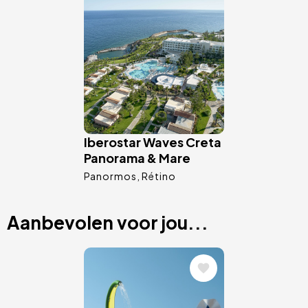
Afbeelding
Iberostar Waves Creta
Panorama & Mare
Panormos
Rétino
Aanbevolen voor jou...
Afbeelding