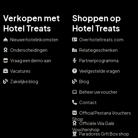
Verkopen met
Shoppen op
Hotel Treats
Hotel Treats
Nieuwe hotelinkomsten
Over hoteltreats.com
Onderscheidingen
Relatiegeschenken
Vraag een demo aan
Partnerprogramma
Vacatures
Veelgestelde vragen
Zakelijke blog
Blog
Beheer uw voucher
Contact
Official Pestana Vouchers
Shop
Officiële Vila Galé
Vouchershop
Paradores Gift Box shop