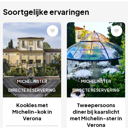
Soortgelijke ervaringen
Afbeelding
Afbeelding
MICHELINSTER
MICHELINSTER
DIRECTE RESERVERING
DIRECTE RESERVERING
Kookles met
Tweepersoons
Michelin-kok in
diner bij kaarslicht
Verona
met Michelin-ster in
Verona