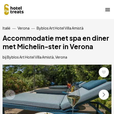
Overslaan
Italië
Verona
Byblos Art Hotel Villa Amistà
naar
hoofdinhoud
Accommodatie met spa en diner
met Michelin-ster in Verona
bij Byblos Art Hotel Villa Amistà, Verona
Afbeelding