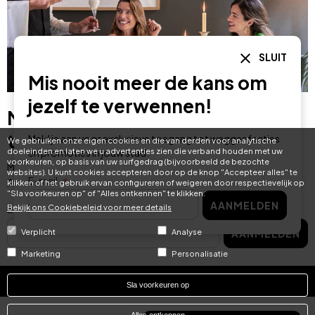
SLUIT
Mis nooit meer de kans om
jezelf te verwennen!
Mis nooit meer de kans om jezelf
te verwennen!
Meld je aan voor exclusieve toegang tot weggeefacties
We gebruiken onze eigen cookies en die van derden voor analytische
doeleinden en laten we u advertenties zien die verband houden met uw
en promoties in jouw stad.
voorkeuren, op basis van uw surfgedrag (bijvoorbeeld de bezochte
Meld je aan voor exclusieve toegang tot weggeefacties en
websites). U kunt cookies accepteren door op de knop "Accepteer alles" te
E-mail
promoties in jouw stad.
klikken of het gebruik ervan configureren of weigeren door respectievelijk op
"Sla voorkeuren op" of "Alles ontkennen" te klikken.
AANMELDEN
Bekijk ons ​​Cookiebeleid voor meer details
E-mail
Verplicht
Analyse
AANMELDEN
Marketing
Personalisatie
Sla voorkeuren op
Categories