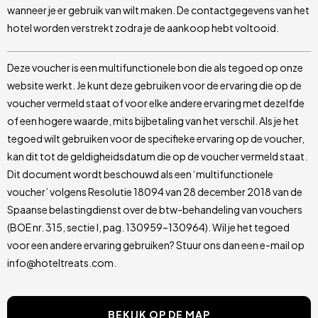
wanneer je er gebruik van wilt maken. De contactgegevens van het
hotel worden verstrekt zodra je de aankoop hebt voltooid.
Deze voucher is een multifunctionele bon die als tegoed op onze
website werkt. Je kunt deze gebruiken voor de ervaring die op de
voucher vermeld staat of voor elke andere ervaring met dezelfde
of een hogere waarde, mits bijbetaling van het verschil. Als je het
tegoed wilt gebruiken voor de specifieke ervaring op de voucher,
kan dit tot de geldigheidsdatum die op de voucher vermeld staat.
Dit document wordt beschouwd als een ‘multifunctionele
voucher’ volgens Resolutie 18094 van 28 december 2018 van de
Spaanse belastingdienst over de btw-behandeling van vouchers
(BOE nr. 315, sectie I, pag. 130959–130964). Wil je het tegoed
voor een andere ervaring gebruiken? Stuur ons dan een e-mail op
info@hoteltreats.com.
BEKIJK OP DE MAP