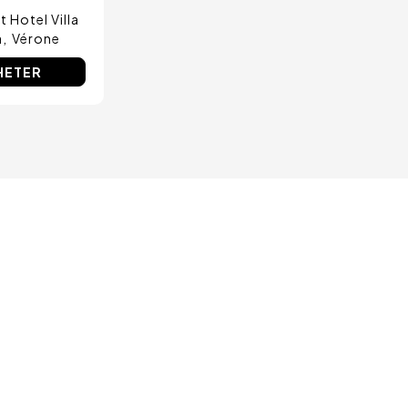
t Hotel Villa
à
Vérone
HETER