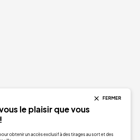
FERMER
ous le plaisir que vous
!
Image
our obtenir un accès exclusif à des tirages au sort et des