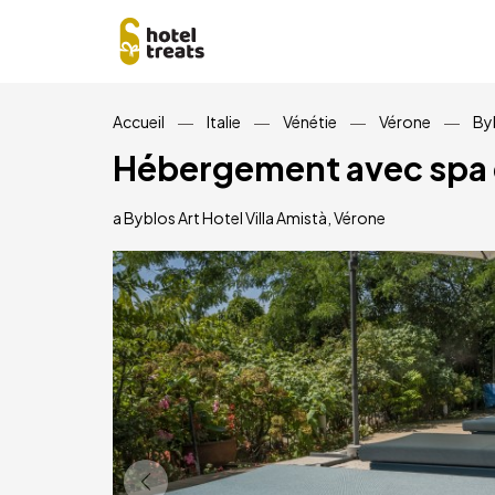
Aller
Accueil
Italie
Vénétie
Vérone
Byb
au
contenu
Hébergement avec spa e
principal
a Byblos Art Hotel Villa Amistà, Vérone
Image