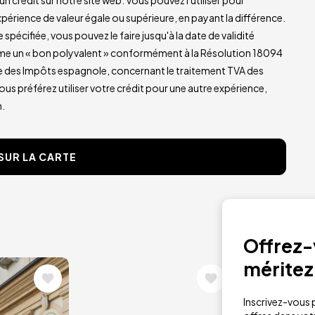
xpérience de valeur égale ou supérieure, en payant la différence.
 spécifiée, vous pouvez le faire jusqu'à la date de validité
me un « bon polyvalent » conformément à la Résolution 18094
e des Impôts espagnole, concernant le traitement TVA des
us préférez utiliser votre crédit pour une autre expérience,
.
SUR LA CARTE
Offrez-v
méritez
Image
Image
Inscrivez-vous p