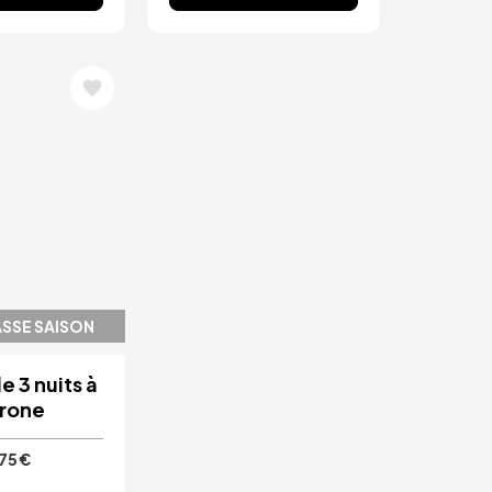
SSE SAISON
e 3 nuits à
rone
75 €