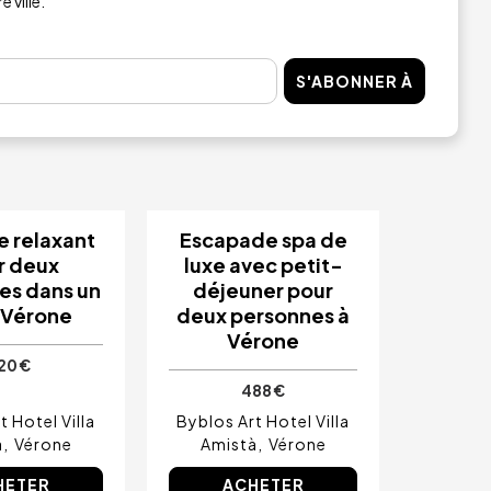
 ville.
S'ABONNER À
 relaxant
Escapade spa de
r deux
luxe avec petit-
es dans un
déjeuner pour
 Vérone
deux personnes à
Vérone
20 €
488 €
t Hotel Villa
Byblos Art Hotel Villa
à
Vérone
Amistà
Vérone
HETER
ACHETER