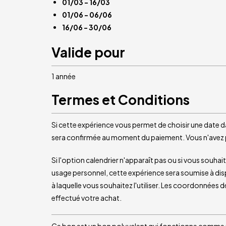
01/03 - 16/03
01/06 - 06/06
16/06 - 30/06
Valide pour
1 année
Termes et Conditions
Si cette expérience vous permet de choisir une date da
sera confirmée au moment du paiement. Vous n'avez pa
Si l'option calendrier n'apparaît pas ou si vous souh
usage personnel, cette expérience sera soumise à dispo
à laquelle vous souhaitez l'utiliser. Les coordonnées
effectué votre achat.
Ce bon est un bon polyvalent qui fonctionne comme un 