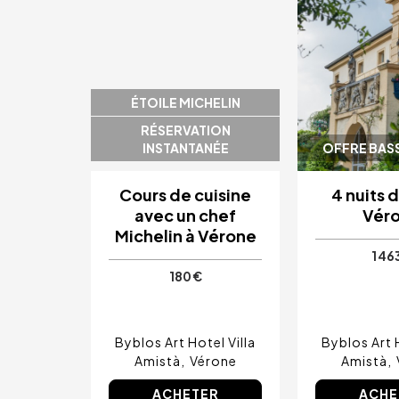
ÉTOILE MICHELIN
RÉSERVATION
INSTANTANÉE
OFFRE BAS
Cours de cuisine
4 nuits 
avec un chef
Vér
Michelin à Vérone
1 46
180 €
Byblos Art Hotel Villa
Byblos Art H
Amistà
Vérone
Amistà
ACHETER
ACHE