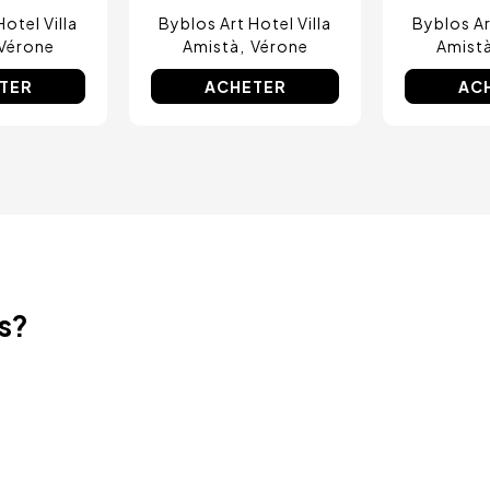
otel Villa
Byblos Art Hotel Villa
Byblos Ar
Vérone
Amistà
Vérone
Amist
TER
ACHETER
AC
ts?