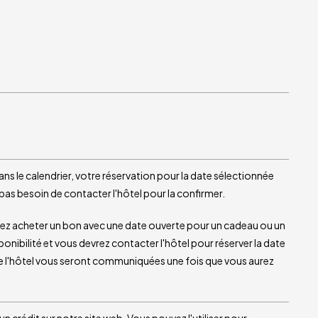
ns le calendrier, votre réservation pour la date sélectionnée
s besoin de contacter l'hôtel pour la confirmer.
aitez acheter un bon avec une date ouverte pour un cadeau ou un
nibilité et vous devrez contacter l'hôtel pour réserver la date
 de l'hôtel vous seront communiquées une fois que vous aurez
crédit sur notre site web. Vous pouvez l'utiliser pour