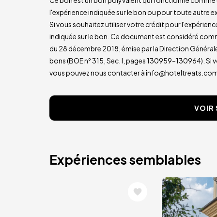
l'expérience indiquée sur le bon ou pour toute autre e
Si vous souhaitez utiliser votre crédit pour l'expérience
indiquée sur le bon. Ce document est considéré com
du 28 décembre 2018, émise par la Direction Général
bons (BOE n° 315, Sec. I, pages 130959–130964). Si vo
vous pouvez nous contacter à info@hoteltreats.com
VOIR 
Expériences semblables
Image
Image