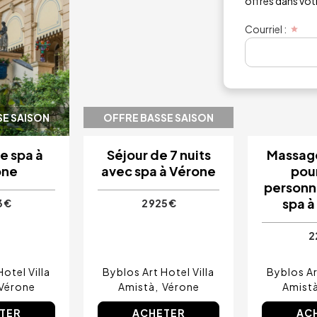
offres dans votre
Courriel :
SE SAISON
OFFRE BASSE SAISON
de spa à
Séjour de 7 nuits
Massage
one
avec spa à Vérone
pou
personn
spa à
3 €
2 925 €
2
otel Villa
Byblos Art Hotel Villa
Byblos Ar
Vérone
Amistà
Vérone
Amist
TER
ACHETER
AC