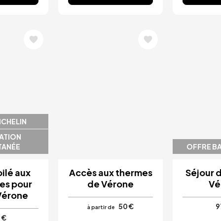
Image
Image
ICHELIN
ATION
TANÉE
OFFRE BA
oilé aux
Accès aux thermes
Séjour d
es pour
de Vérone
Vé
Vérone
50 €
9
à partir de
 €