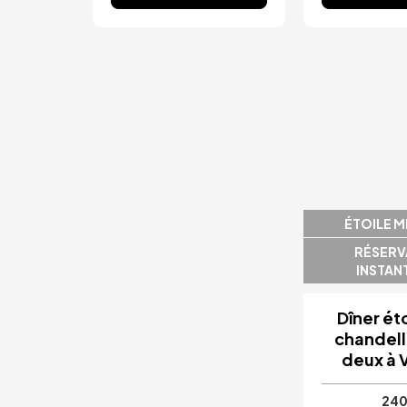
Image
ÉTOILE M
RÉSERV
INSTAN
Dîner ét
chandell
deux à 
240