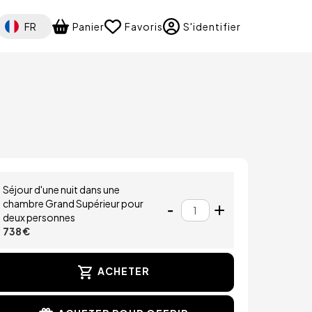
Select your language
FR
Panier
Favoris
S'identifier
age
Séjour d'une nuit dans une
chambre Grand Supérieur pour
-
Qté
+
deux personnes
738 €
ACHETER