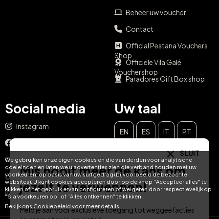
Beheer uw voucher
Contact
Official Pestana Vouchers
Shop
Officiële Vila Galé
Vouchershop
Paradores Gift Box shop
Social media
Uw taal
Instagram
EN
ES
IT
PT
Facebook
SLUIT
DE
FR
NL
YouTube
We gebruiken onze eigen cookies en die van derden voor analytische
Mis nooit meer de kans om
doeleinden en laten we u advertenties zien die verband houden met uw
voorkeuren, op basis van uw surfgedrag (bijvoorbeeld de bezochte
TikTok
websites). U kunt cookies accepteren door op de knop "Accepteer alles" te
jezelf te verwennen!
klikken of het gebruik ervan configureren of weigeren door respectievelijk op
LinkedIn
"Sla voorkeuren op" of "Alles ontkennen" te klikken.
Bekijk ons ​​Cookiebeleid voor meer details
Meld je aan voor exclusieve toegang tot weggeefacties