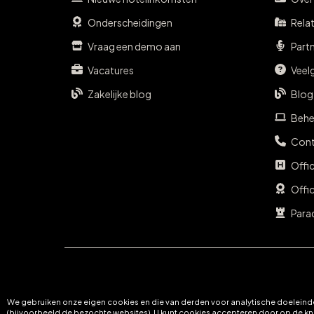
Onderscheidingen
Rela
Vraag een demo aan
Part
Vacatures
Veel
Zakelijke blog
Blog
Behe
Cont
Offi
Offi
Para
We gebruiken onze eigen cookies en die van derden voor analytische doeleinde
(bijvoorbeeld de bezochte websites). U kunt cookies accepteren door op de knop