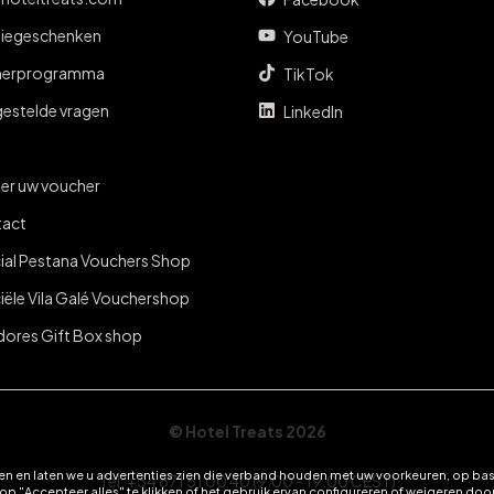
tiegeschenken
YouTube
nerprogramma
TikTok
gestelde vragen
LinkedIn
er uw voucher
act
cial Pestana Vouchers Shop
ciële Vila Galé Vouchershop
dores Gift Box shop
© Hotel Treats 2026
n en laten we u advertenties zien die verband houden met uw voorkeuren, op bas
Tel: +34 871 51 00 40 (9:00 - 19:00 CEST)
 "Accepteer alles" te klikken of het gebruik ervan configureren of weigeren door 