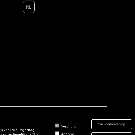
NL
Sla voorkeuren op
Verplicht
is van uw surfgedrag
Analyse
respectievelijk op "Sla