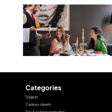
Categories
Dagpas
Cadeau-ideeën
Spa & eetgelegenheden