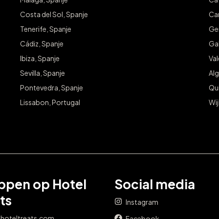
Costa del Sol, Spanje
Can
Tenerife, Spanje
Ge
Cádiz, Spanje
Gal
Ibiza, Spanje
Va
Sevilla, Spanje
Alg
Pontevedra, Spanje
Qu
Lissabon, Portugal
Wij
ppen op Hotel
Social media
ts
Instagram
 hoteltreats.com
Facebook