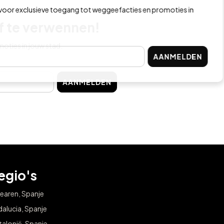
r exclusieve toegang tot weggeefacties en promoties in
lf te verwennen!
oties in jouw stad.
AANMELDEN
AANMELDEN
egio's
earen, Spanje
alucia, Spanje
alonië, Spanje