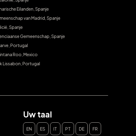
arische Eilanden, Spanje
meenschap van Madrid, Spanje
icië, Spanje
lenciaanse Gemeenschap, Spanje
arve, Portugal
intana Roo, Mexico
k Lissabon, Portugal
Uw taal
EN
ES
IT
PT
DE
FR