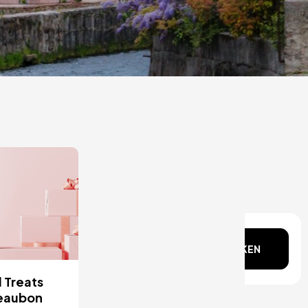
gedachten?
ZOEKEN
 Treats
eaubon