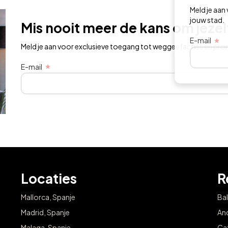
Meld je aan voo
jouw stad.
Mis nooit meer de kans om jeze
E-mail
Meld je aan voor exclusieve toegang tot weggeefacties en prom
E-mail
Locaties
R
Mallorca, Spanje
Bal
Madrid, Spanje
And
Malaga, Spanje
Cat