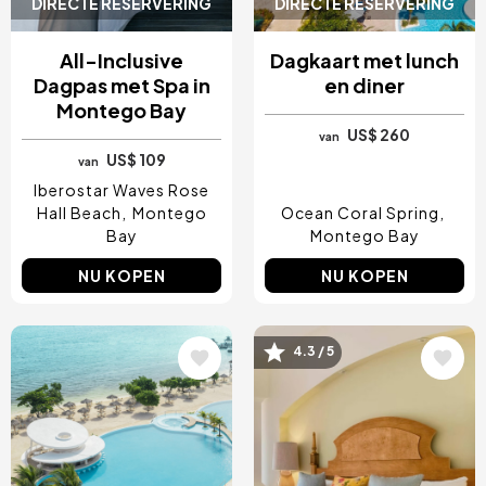
DIRECTE RESERVERING
DIRECTE RESERVERING
All-Inclusive
Dagkaart met lunch
Dagpas met Spa in
en diner
Montego Bay
US$ 260
van
US$ 109
van
Iberostar Waves Rose
Hall Beach
Montego
Ocean Coral Spring
Bay
Montego Bay
NU KOPEN
NU KOPEN
Afbeelding
Afbeelding
4.3 / 5