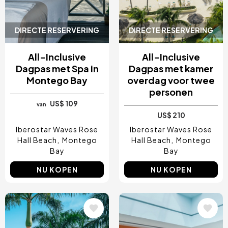
DIRECTE RESERVERING
DIRECTE RESERVERING
All-Inclusive
All-Inclusive
Dagpas met Spa in
Dagpas met kamer
Montego Bay
overdag voor twee
personen
US$ 109
van
US$ 210
Iberostar Waves Rose
Iberostar Waves Rose
Hall Beach
Montego
Hall Beach
Montego
Bay
Bay
NU KOPEN
NU KOPEN
Afbeelding
Afbeelding