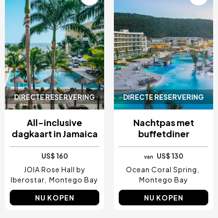
DIRECTE RESERVERING
DIRECTE RESERVERING
All-inclusive
Nachtpas met
dagkaart in Jamaica
buffetdiner
US$ 160
US$ 130
van
JOIA Rose Hall by
Ocean Coral Spring
Iberostar
Montego Bay
Montego Bay
NU KOPEN
NU KOPEN