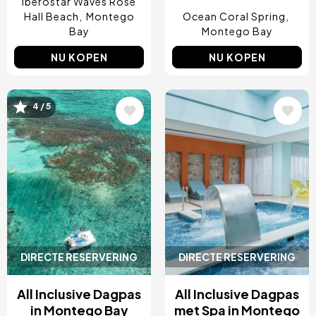
Iberostar Waves Rose
Hall Beach
Montego
Ocean Coral Spring
Bay
Montego Bay
NU KOPEN
NU KOPEN
Afbeelding
Afbeelding
4 / 5
DIRECTE RESERVERING
DIRECTE RESERVERING
All Inclusive Dagpas
All Inclusive Dagpas
in Montego Bay
met Spa in Montego