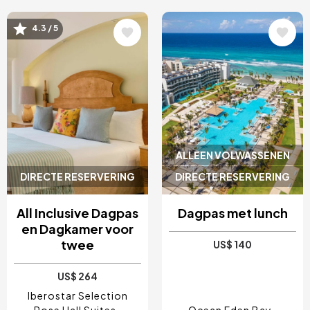
Afbeelding
Afbeelding
4.3 / 5
ALLEEN VOLWASSENEN
DIRECTE RESERVERING
DIRECTE RESERVERING
All Inclusive Dagpas
Dagpas met lunch
en Dagkamer voor
twee
US$ 140
US$ 264
Iberostar Selection
Rose Hall Suites
Ocean Eden Bay