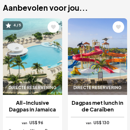
Aanbevolen voor jou...
Afbeelding
Afbeelding
4 / 5
DIRECTE RESERVERING
DIRECTE RESERVERING
All-Inclusive
Dagpas met lunch in
Dagpas in Jamaica
de Caraïben
US$ 96
US$ 130
van
van