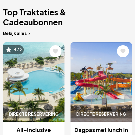
Top Traktaties &
Cadeaubonnen
Bekijk alles
Afbeelding
Afbeelding
4 / 5
DIRECTE RESERVERING
DIRECTE RESERVERING
All-Inclusive
Dagpas met lunch in