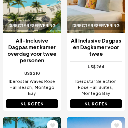
DIRECTE RESERVERING
DIRECTE RESERVERING
All-Inclusive
All Inclusive Dagpas
Dagpas met kamer
en Dagkamer voor
overdag voor twee
twee
personen
US$ 264
US$ 210
Iberostar Waves Rose
Iberostar Selection
Hall Beach
Montego
Rose Hall Suites
Bay
Montego Bay
NU KOPEN
NU KOPEN
Afbeelding
Afbeelding