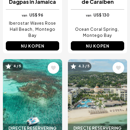
Dagpas in Jamaica
de Caraïben
US$ 96
US$ 130
van
van
Iberostar Waves Rose
Hall Beach
Montego
Ocean Coral Spring
Bay
Montego Bay
NU KOPEN
NU KOPEN
Afbeelding
Afbeelding
4 / 5
4.3 / 5
DIRECTE RESERVERING
DIRECTE RESERVERING