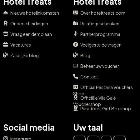
Hotel Treats
Hotel Treats
Nieuwe hotelinkomsten
Over hoteltreats.com
Onderscheidingen
Relatiegeschenken
Vraag een demo aan
Partnerprogramma
Vacatures
Veelgestelde vragen
Zakelijke blog
Blog
Beheer uw voucher
Contact
Official Pestana Vouchers
Shop
Officiële Vila Galé
Vouchershop
Paradores Gift Box shop
Social media
Uw taal
Instagram