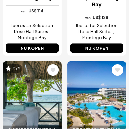
Bay
US$ 114
van
US$ 128
van
Iberostar Selection
Iberostar Selection
Rose Hall Suites
Rose Hall Suites
Montego Bay
Montego Bay
NU KOPEN
NU KOPEN
Afbeelding
Afbeelding
5 / 5