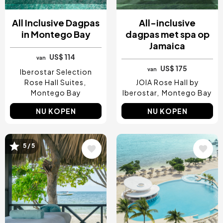
All Inclusive Dagpas
All-inclusive
in Montego Bay
dagpas met spa op
Jamaica
US$ 114
van
US$ 175
van
Iberostar Selection
Rose Hall Suites
JOIA Rose Hall by
Montego Bay
Iberostar
Montego Bay
NU KOPEN
NU KOPEN
Afbeelding
Afbeelding
5 / 5