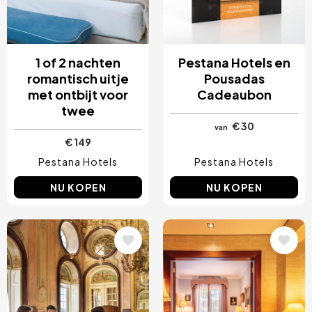
1 of 2 nachten
Pestana Hotels en
romantisch uitje
Pousadas
met ontbijt voor
Cadeaubon
twee
€ 30
van
€ 149
Pestana Hotels
Pestana Hotels
NU KOPEN
NU KOPEN
Afbeelding
Afbeelding