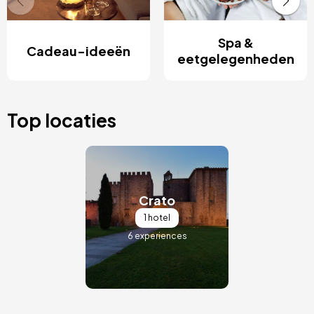
Spa &
Cadeau-ideeën
eetgelegenheden
Top locaties
Afbeelding
Crato
1 hotel
6 experiences