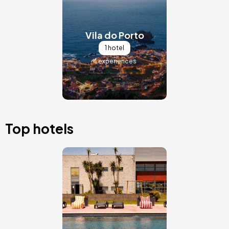
Afbeelding
Vila do Porto
1 hotel
4 experiences
Top hotels
Afbeelding