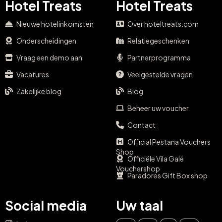
Hotel Treats
Hotel Treats
Nieuwe hotelinkomsten
Over hoteltreats.com
Onderscheidingen
Relatiegeschenken
Vraag een demo aan
Partnerprogramma
Vacatures
Veelgestelde vragen
Zakelijke blog
Blog
Beheer uw voucher
Contact
Official Pestana Vouchers
Shop
Officiële Vila Galé
Vouchershop
Paradores Gift Box shop
Social media
Uw taal