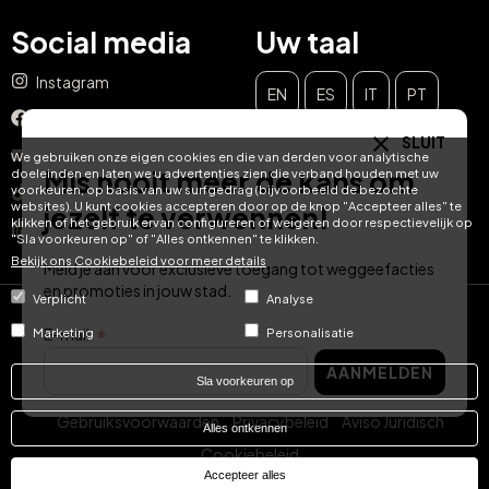
Social media
Uw taal
Instagram
EN
ES
IT
PT
Facebook
SLUIT
DE
FR
NL
YouTube
We gebruiken onze eigen cookies en die van derden voor analytische
Mis nooit meer de kans om
doeleinden en laten we u advertenties zien die verband houden met uw
voorkeuren, op basis van uw surfgedrag (bijvoorbeeld de bezochte
TikTok
websites). U kunt cookies accepteren door op de knop "Accepteer alles" te
jezelf te verwennen!
klikken of het gebruik ervan configureren of weigeren door respectievelijk op
LinkedIn
"Sla voorkeuren op" of "Alles ontkennen" te klikken.
Bekijk ons ​​Cookiebeleid voor meer details
Meld je aan voor exclusieve toegang tot weggeefacties
en promoties in jouw stad.
Verplicht
Analyse
© Hotel Treats 2026
E-mail
Marketing
Personalisatie
AANMELDEN
Tel: +34 871 51 00 40 (9:00 - 19:00 CEST)
Sla voorkeuren op
Gebruiksvoorwaarden
Privacybeleid
Aviso Juridisch
Alles ontkennen
Cookiebeleid
Accepteer alles