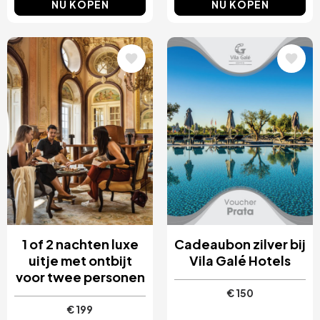
NU KOPEN
NU KOPEN
Afbeelding
Afbeelding
1 of 2 nachten luxe
Cadeaubon zilver bij
uitje met ontbijt
Vila Galé Hotels
voor twee personen
€ 150
€ 199