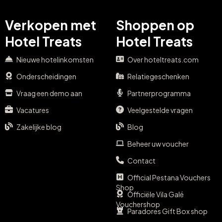
Verkopen met
Shoppen op
Hotel Treats
Hotel Treats
Nieuwe hotelinkomsten
Over hoteltreats.com
Onderscheidingen
Relatiegeschenken
Vraag een demo aan
Partnerprogramma
Vacatures
Veelgestelde vragen
Zakelijke blog
Blog
Beheer uw voucher
Contact
Official Pestana Vouchers
Shop
Officiële Vila Galé
Vouchershop
Paradores Gift Box shop