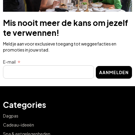
Mis nooit meer de kans om jezelf
te verwennen!
Meld je aan voor exclusieve toegang tot weggeefacties en
promoties in jouw stad.
E-mail
AANMELDEN
Categories
Dagpas
Cadeau-ideeën
Spa & eetgelegenheden