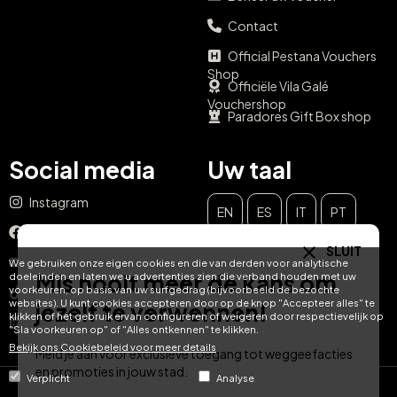
Contact
Official Pestana Vouchers
Shop
Officiële Vila Galé
Vouchershop
Paradores Gift Box shop
Social media
Uw taal
Instagram
EN
ES
IT
PT
Facebook
SLUIT
DE
FR
NL
YouTube
We gebruiken onze eigen cookies en die van derden voor analytische
Mis nooit meer de kans om
doeleinden en laten we u advertenties zien die verband houden met uw
voorkeuren, op basis van uw surfgedrag (bijvoorbeeld de bezochte
TikTok
websites). U kunt cookies accepteren door op de knop "Accepteer alles" te
jezelf te verwennen!
klikken of het gebruik ervan configureren of weigeren door respectievelijk op
LinkedIn
"Sla voorkeuren op" of "Alles ontkennen" te klikken.
Bekijk ons ​​Cookiebeleid voor meer details
Meld je aan voor exclusieve toegang tot weggeefacties
en promoties in jouw stad.
Verplicht
Analyse