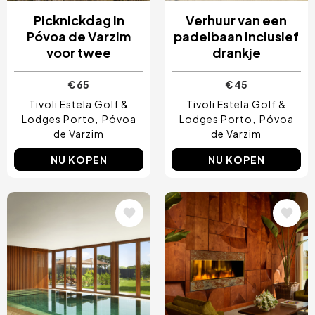
Picknickdag in
Verhuur van een
Póvoa de Varzim
padelbaan inclusief
voor twee
drankje
€ 65
€ 45
Tivoli Estela Golf &
Tivoli Estela Golf &
Lodges Porto
Póvoa
Lodges Porto
Póvoa
de Varzim
de Varzim
NU KOPEN
NU KOPEN
Afbeelding
Afbeelding