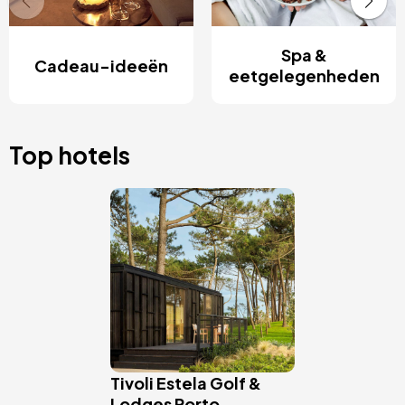
Spa &
Cadeau-ideeën
eetgelegenheden
Top hotels
Afbeelding
Tivoli Estela Golf &
Lodges Porto