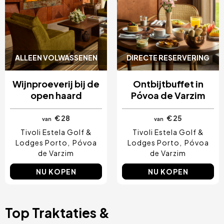
ALLEEN VOLWASSENEN
DIRECTE RESERVERING
Wijnproeverij bij de
Ontbijtbuffet in
open haard
Póvoa de Varzim
€ 28
€ 25
van
van
Tivoli Estela Golf &
Tivoli Estela Golf &
Lodges Porto
Póvoa
Lodges Porto
Póvoa
de Varzim
de Varzim
NU KOPEN
NU KOPEN
Top Traktaties &