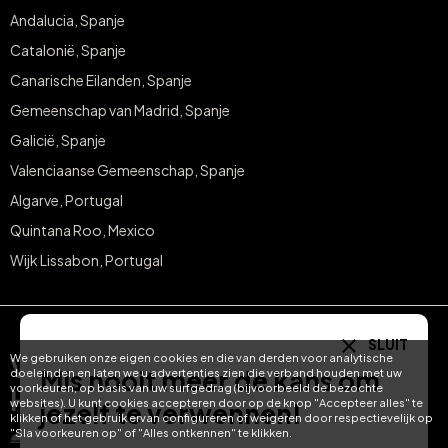
Andalucia, Spanje
Catalonië, Spanje
Canarische Eilanden, Spanje
Gemeenschap van Madrid, Spanje
Galicië, Spanje
Valenciaanse Gemeenschap, Spanje
Algarve, Portugal
Quintana Roo, Mexico
Wijk Lissabon, Portugal
SLUIT
We gebruiken onze eigen cookies en die van derden voor analytische
Verkopen met
Shoppen op
Mis nooit meer de kans om
doeleinden en laten we u advertenties zien die verband houden met uw
voorkeuren, op basis van uw surfgedrag (bijvoorbeeld de bezochte
Hotel Treats
Hotel Treats
websites). U kunt cookies accepteren door op de knop "Accepteer alles" te
jezelf te verwennen!
klikken of het gebruik ervan configureren of weigeren door respectievelijk op
"Sla voorkeuren op" of "Alles ontkennen" te klikken.
Nieuwe hotelinkomsten
Over hoteltreats.com