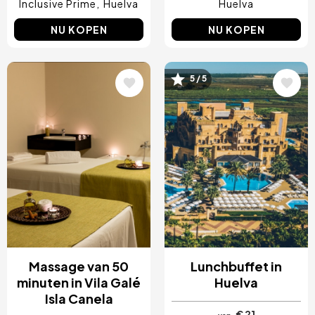
Inclusive Prime
Huelva
Huelva
NU KOPEN
NU KOPEN
Afbeelding
Afbeelding
5 / 5
Massage van 50
Lunchbuffet in
minuten in Vila Galé
Huelva
Isla Canela
€ 21