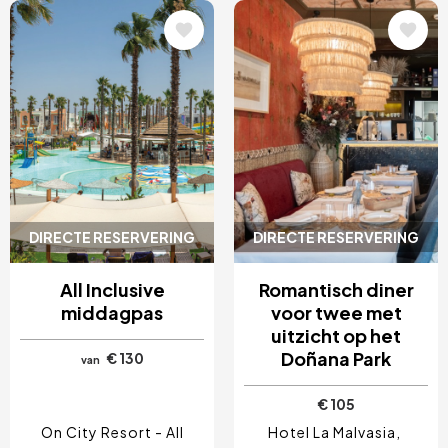
Afbeelding
Afbeelding
DIRECTE RESERVERING
DIRECTE RESERVERING
All Inclusive
Romantisch diner
middagpas
voor twee met
uitzicht op het
Doñana Park
€ 130
van
€ 105
On City Resort - All
Hotel La Malvasia