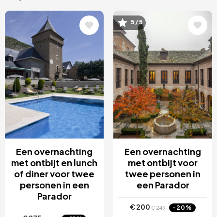
Afbeelding
Afbeelding
5 / 5
Een overnachting
Een overnachting
met ontbijt en lunch
met ontbijt voor
of diner voor twee
twee personen in
personen in een
een Parador
Parador
€ 200
-20%
€ 249