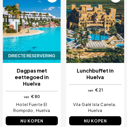
DIRECTE RESERVERING
Dagpas met
Lunchbuffet in
eettegoed in
Huelva
Huelva
€ 21
van
€ 80
van
Hotel Fuerte El
Vila Galé Isla Canela
Rompido
Huelva
Huelva
NU KOPEN
NU KOPEN