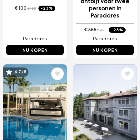
ontbijt voor twee
personen in
€ 100
-23%
€ 130
Paradores
€ 355
-28%
€ 495
Paradores
Paradores
NU KOPEN
NU KOPEN
Afbeelding
Afbeelding
4.7 / 5