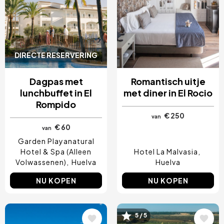
DIRECTE RESERVERING
Dagpas met
Romantisch uitje
lunchbuffet in El
met diner in El Rocio
Rompido
€ 250
van
€ 60
van
Garden Playanatural
Hotel & Spa (Alleen
Hotel La Malvasia
Volwassenen)
Huelva
Huelva
NU KOPEN
NU KOPEN
Afbeelding
Afbeelding
5 / 5