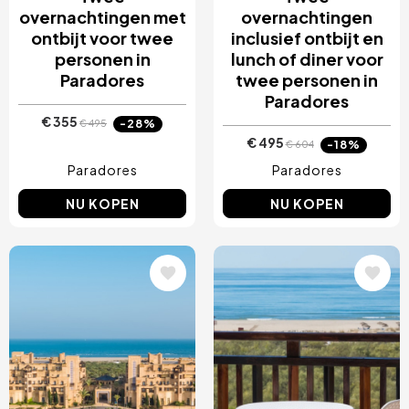
overnachtingen met
overnachtingen
ontbijt voor twee
inclusief ontbijt en
personen in
lunch of diner voor
Paradores
twee personen in
Paradores
€ 355
-28%
€ 495
€ 495
-18%
€ 604
Paradores
Paradores
NU KOPEN
NU KOPEN
Afbeelding
Afbeelding