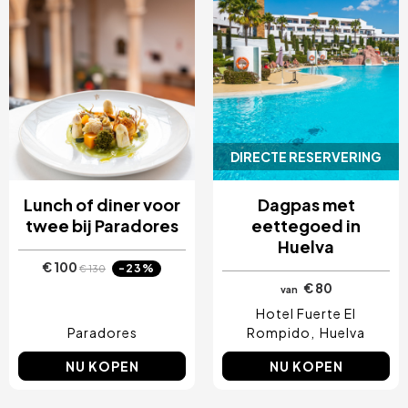
DIRECTE RESERVERING
Lunch of diner voor
Dagpas met
twee bij Paradores
eettegoed in
Huelva
€ 100
-23%
€ 130
€ 80
van
Hotel Fuerte El
Paradores
Rompido
Huelva
NU KOPEN
NU KOPEN