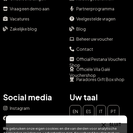
Vraag een demo aan
Partnerprogramma
Vacatures
Veelgestelde vragen
Zakelijke blog
Blog
Beheer uw voucher
Contact
Official Pestana Vouchers
Shop
Officiële Vila Galé
Vouchershop
Paradores Gift Box shop
Social media
Uw taal
Instagram
EN
ES
IT
PT
Facebook
SLUIT
DE
FR
NL
YouTube
We gebruiken onze eigen cookies en die van derden voor analytische
doeleinden en laten we u advertenties zien die verband houden met uw