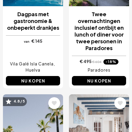
Dagpas met
Twee
gastronomie &
overnachtingen
onbeperkt drankjes
inclusief ontbijt en
lunch of diner voor
twee personen in
€ 145
van
Paradores
€ 495
-18%
€ 604
Vila Galé Isla Canela
Huelva
Paradores
NU KOPEN
NU KOPEN
Afbeelding
Afbeelding
4.8 / 5