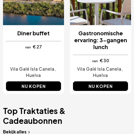
Diner buffet
Gastronomische
ervaring: 3-gangen
lunch
€ 27
van
€ 30
van
Vila Galé Isla Canela
Vila Galé Isla Canela
Huelva
Huelva
NU KOPEN
NU KOPEN
Top Traktaties &
Cadeaubonnen
Bekijk alles