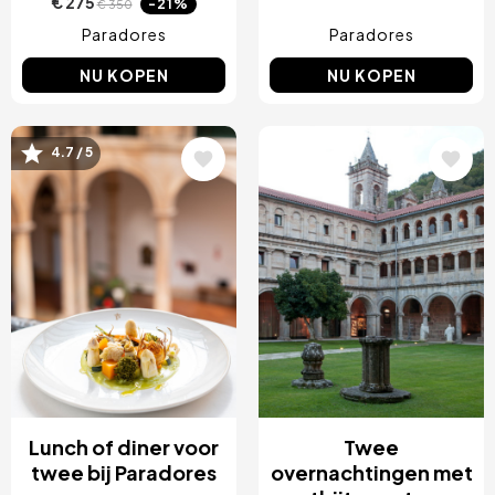
€ 275
-21%
€ 350
Paradores
Paradores
NU KOPEN
NU KOPEN
Afbeelding
Afbeelding
4.7 / 5
Lunch of diner voor
Twee
twee bij Paradores
overnachtingen met