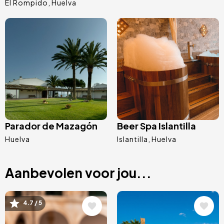
El Rompido
Huelva
Afbeelding
Afbeelding
Parador de Mazagón
Beer Spa Islantilla
Huelva
Islantilla
Huelva
Aanbevolen voor jou...
Afbeelding
Afbeelding
4.7 / 5