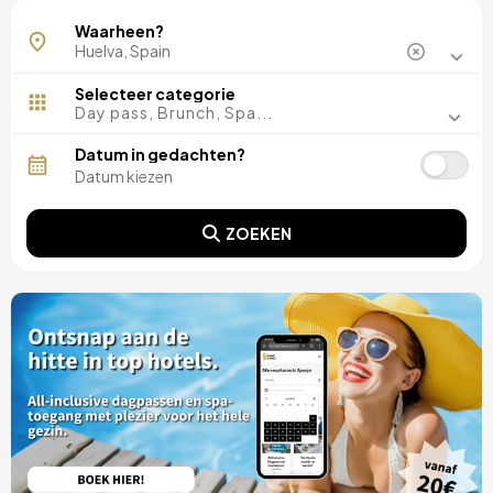
El Rocío
Waarheen?
Isla Canela
Matalascañas
Selecteer categorie
Day pass, Brunch, Spa...
Datum in gedachten?
ZOEKEN