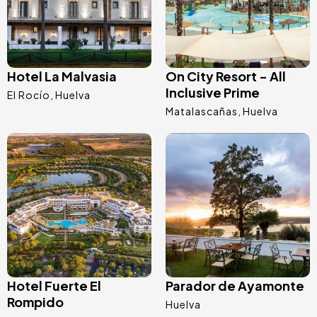
Hotel La Malvasia
On City Resort - All
Inclusive Prime
El Rocío
Huelva
Matalascañas
Huelva
Afbeelding
Afbeelding
Hotel Fuerte El
Parador de Ayamonte
Rompido
Huelva