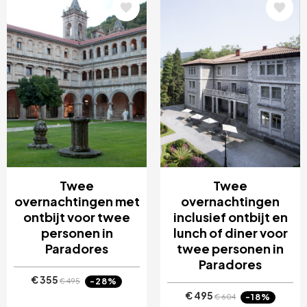
Afbeelding
Afbeelding
Twee
Twee
overnachtingen met
overnachtingen
ontbijt voor twee
inclusief ontbijt en
personen in
lunch of diner voor
Paradores
twee personen in
Paradores
€ 355
-28%
€ 495
€ 495
-18%
€ 604