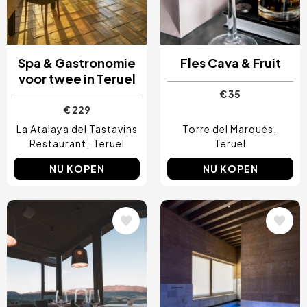
Spa & Gastronomie
Fles Cava & Fruit
voor twee in Teruel
€ 35
€ 229
La Atalaya del Tastavins
Torre del Marqués
Restaurant
Teruel
Teruel
NU KOPEN
NU KOPEN
Afbeelding
Afbeelding