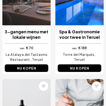
3-gangen menu met
Spa & Gastronomie
lokale wijnen
voor twee in Teruel
€ 70
€ 188
van
van
La Atalaya del Tastavins
Torre del Marqués
Restaurant
Teruel
Teruel
NU KOPEN
NU KOPEN
Afbeelding
Afbeelding