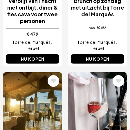
Verblijf van 1 nacht
Brunch op zondag
met ontbijt, diner &
met uitzicht bij Torre
fles cava voor twee
del Marqués
personen
€ 30
van
€ 479
Torre del Marqués
Torre del Marqués
Teruel
Teruel
NU KOPEN
NU KOPEN
Afbeelding
Afbeelding