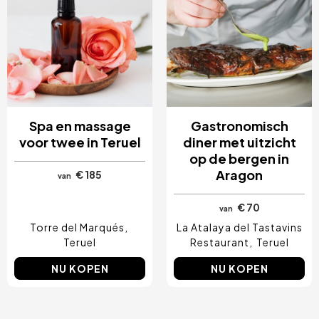
Spa en massage
Gastronomisch
voor twee in Teruel
diner met uitzicht
op de bergen in
Aragon
€ 185
van
€ 70
van
Torre del Marqués
La Atalaya del Tastavins
Teruel
Restaurant
Teruel
NU KOPEN
NU KOPEN