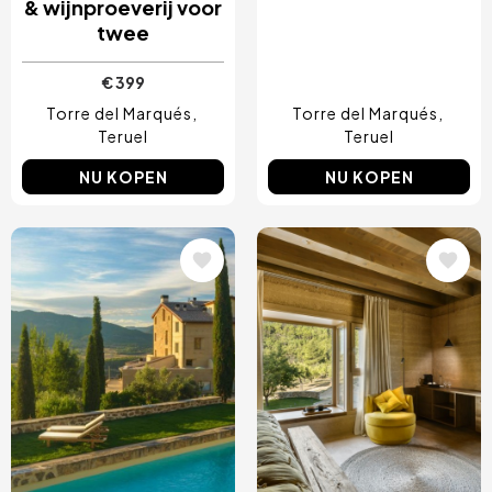
& wijnproeverij voor
twee
€ 399
Torre del Marqués
Torre del Marqués
Teruel
Teruel
NU KOPEN
NU KOPEN
Afbeelding
Afbeelding