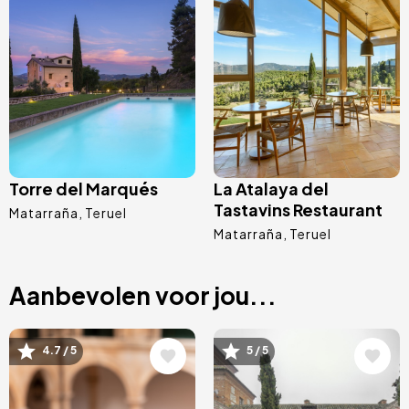
Afbeelding
Afbeelding
Torre del Marqués
La Atalaya del
Tastavins Restaurant
Matarraña
Teruel
Matarraña
Teruel
Aanbevolen voor jou...
Afbeelding
Afbeelding
4.7 / 5
5 / 5