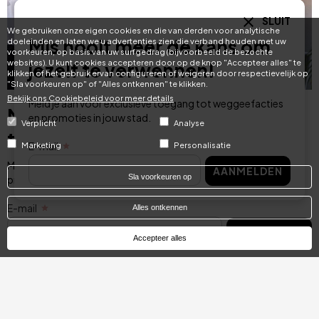
SLUIT
We gebruiken onze eigen cookies en die van derden voor analytische
Mis nooit meer de kans om
doeleinden en laten we u advertenties zien die verband houden met uw
voorkeuren, op basis van uw surfgedrag (bijvoorbeeld de bezochte
websites). U kunt cookies accepteren door op de knop "Accepteer alles" te
jezelf te verwennen!
klikken of het gebruik ervan configureren of weigeren door respectievelijk op
"Sla voorkeuren op" of "Alles ontkennen" te klikken.
Bekijk ons ​​Cookiebeleid voor meer details
Meld je aan voor exclusieve toegang tot weggeefacties
Mis nooit meer de kans om jezelf
en promoties in jouw stad.
Verplicht
Analyse
te verwennen!
E-mail
Marketing
Personalisatie
Meld je aan voor exclusieve toegang tot weggeefacties en
AANMELDEN
Sla voorkeuren op
promoties in jouw stad.
E-mail
Alles ontkennen
AANMELDEN
Accepteer alles
Categories