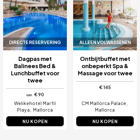
DIRECTE RESERVERING
ALLEEN VOLWASSENEN
Dagpas met
Ontbijtbuffet met
Balinees Bed &
onbeperkt Spa &
Lunchbuffet voor
Massage voor twee
twee
€ 145
€ 90
van
Welikehotel Marfil
CM Mallorca Palace
Playa
Mallorca
Mallorca
NU KOPEN
NU KOPEN