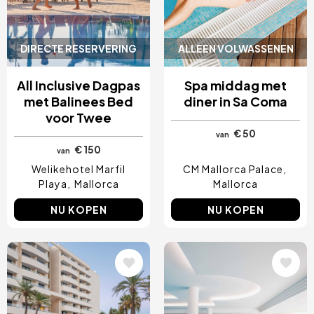
DIRECTE RESERVERING
ALLEEN VOLWASSENEN
All Inclusive Dagpas
Spa middag met
met Balinees Bed
diner in Sa Coma
voor Twee
€ 50
van
€ 150
van
Welikehotel Marfil
CM Mallorca Palace
Playa
Mallorca
Mallorca
NU KOPEN
NU KOPEN
Afbeelding
Afbeelding