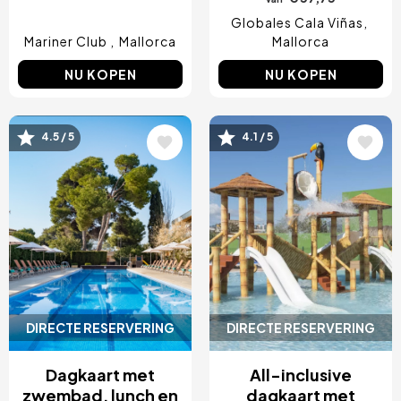
Globales Cala Viñas
Mariner Club
Mallorca
Mallorca
NU KOPEN
NU KOPEN
Afbeelding
Afbeelding
4.5 / 5
4.1 / 5
DIRECTE RESERVERING
DIRECTE RESERVERING
Dagkaart met
All-inclusive
zwembad, lunch en
dagkaart met