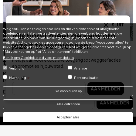
SLUIT
We gebruiken onze eigen cookies en die van derden voor analytische
Mis nooit meer de kans om
doeleinden en laten we u advertenties zien die verband houden met uw
voorkeuren, op basis van uw surfgedrag (bijvoorbeeld de bezochte
websites). U kunt cookies accepteren door op de knop "Accepteer alles" te
jezelf te verwennen!
klikken of het gebruik ervan configureren of weigeren door respectievelijk op
Mis nooit meer de kans om jezelf
"Sla voorkeuren op" of "Alles ontkennen" te klikken.
Bekijk ons ​​Cookiebeleid voor meer details
Meld je aan voor exclusieve toegang tot weggeefacties
te verwennen!
en promoties in jouw stad.
Verplicht
Analyse
Meld je aan voor exclusieve toegang tot weggeefacties en
E-mail
Marketing
Personalisatie
promoties in jouw stad.
AANMELDEN
E-mail
Sla voorkeuren op
AANMELDEN
Alles ontkennen
Accepteer alles
Categories