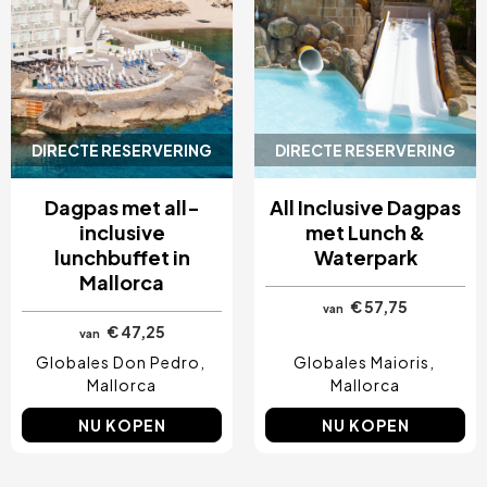
DIRECTE RESERVERING
DIRECTE RESERVERING
Dagpas met all-
All Inclusive Dagpas
inclusive
met Lunch &
lunchbuffet in
Waterpark
Mallorca
€ 57,75
van
€ 47,25
van
Globales Don Pedro
Globales Maioris
Mallorca
Mallorca
NU KOPEN
NU KOPEN