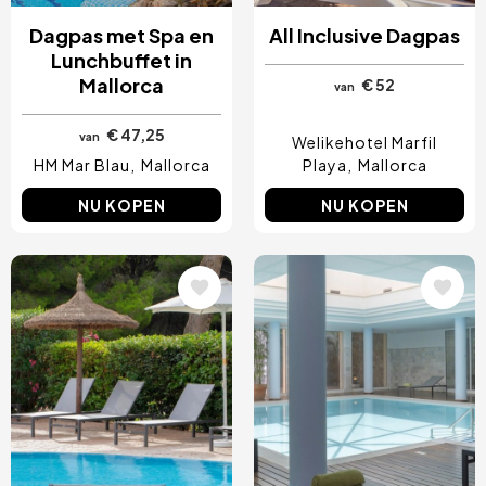
Dagpas met Spa en
All Inclusive Dagpas
Lunchbuffet in
Mallorca
€ 52
van
€ 47,25
van
Welikehotel Marfil
HM Mar Blau
Mallorca
Playa
Mallorca
NU KOPEN
NU KOPEN
Afbeelding
Afbeelding