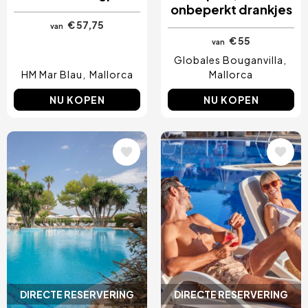
onbeperkt drankjes
€ 57,75
van
€ 55
van
Globales Bouganvilla
HM Mar Blau
Mallorca
Mallorca
NU KOPEN
NU KOPEN
Afbeelding
Afbeelding
DIRECTE RESERVERING
DIRECTE RESERVERING