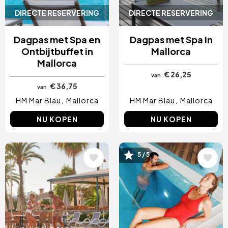
DIRECTE RESERVERING
DIRECTE RESERVERING
Dagpas met Spa en
Dagpas met Spa in
Ontbijtbuffet in
Mallorca
Mallorca
€ 26,25
van
€ 36,75
van
HM Mar Blau
Mallorca
HM Mar Blau
Mallorca
NU KOPEN
NU KOPEN
Afbeelding
Afbeelding
5 / 5