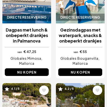
DIRECTE RESERVERING
DIRECTE RESERVERING
Dagpas met lunch &
Gezinsdagpas met
onbeperkt drankjes
waterpark, snacks &
in Palmanova
onbeperkt drankjes
€ 47,25
€ 55
van
van
Globales Mimosa
Globales Bouganvilla
Mallorca
Mallorca
NU KOPEN
NU KOPEN
Afbeelding
Afbeelding
4.1 / 5
4.2 / 5