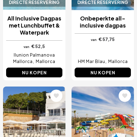
DIRECTE RESERVERING
DIRECTE RESERVERING
All Inclusive Dagpas
Onbeperkte all-
met Lunchbuffet &
inclusive dagpas
Waterpark
€ 57,75
van
€ 52,5
van
Ilunion Palmanova
Mallorca
Mallorca
HM Mar Blau
Mallorca
NU KOPEN
NU KOPEN
Afbeelding
Afbeelding