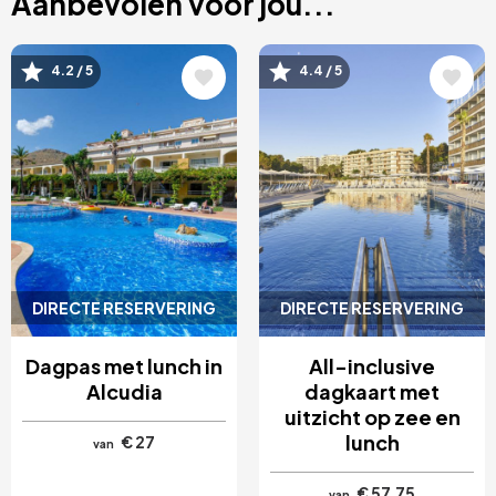
Aanbevolen voor jou...
Afbeelding
Afbeelding
4.2 / 5
4.4 / 5
DIRECTE RESERVERING
DIRECTE RESERVERING
Dagpas met lunch in
All-inclusive
Alcudia
dagkaart met
uitzicht op zee en
lunch
€ 27
van
€ 57,75
van