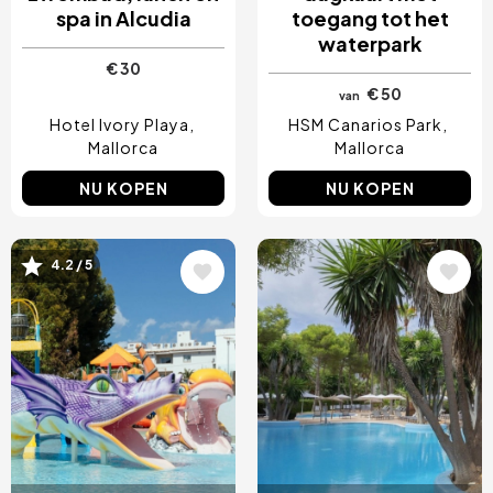
spa in Alcudia
toegang tot het
waterpark
€ 30
€ 50
van
Hotel Ivory Playa
HSM Canarios Park
Mallorca
Mallorca
NU KOPEN
NU KOPEN
Afbeelding
Afbeelding
4.2 / 5