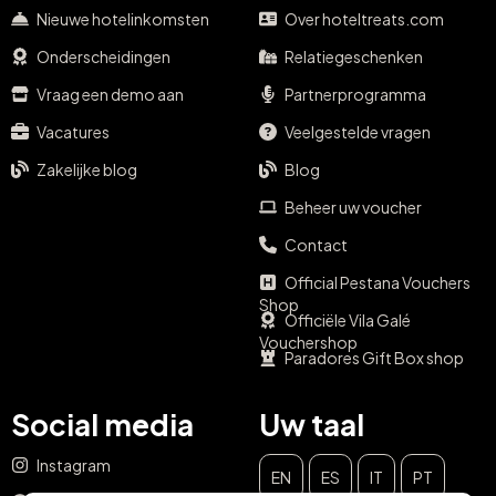
Nieuwe hotelinkomsten
Over hoteltreats.com
Onderscheidingen
Relatiegeschenken
Vraag een demo aan
Partnerprogramma
Vacatures
Veelgestelde vragen
Zakelijke blog
Blog
Beheer uw voucher
Contact
Official Pestana Vouchers
Shop
Officiële Vila Galé
Vouchershop
Paradores Gift Box shop
Social media
Uw taal
Instagram
EN
ES
IT
PT