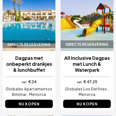
DIRECTE RESERVERING
DIRECTE RESERVERING
Dagpas met
All Inclusive Dagpas
onbeperkt drankjes
met Lunch &
& lunchbuffet
Waterpark
€ 24
€ 47,25
van
van
Globales Apartamentos
Globales Los Delfines
Binimar
Menorca
Menorca
NU KOPEN
NU KOPEN