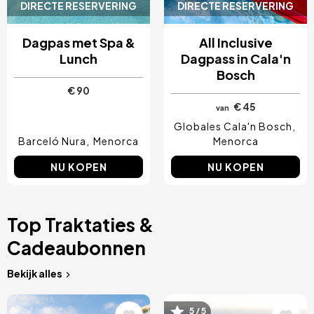
DIRECTE RESERVERING
DIRECTE RESERVERING
Dagpas met Spa &
All Inclusive
Lunch
Dagpass in Cala'n
Bosch
€ 90
€ 45
van
Globales Cala'n Bosch
Barceló Nura
Menorca
Menorca
NU KOPEN
NU KOPEN
Top Traktaties &
Cadeaubonnen
Bekijk alles
Afbeelding
Afbeelding
5 / 5