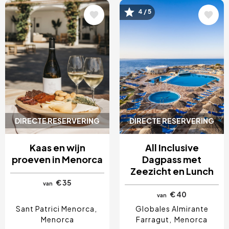
Afbeelding
Afbeelding
4 / 5
DIRECTE RESERVERING
DIRECTE RESERVERING
Kaas en wijn
All Inclusive
proeven in Menorca
Dagpass met
Zeezicht en Lunch
€ 35
van
€ 40
van
Sant Patrici Menorca
Globales Almirante
Menorca
Farragut
Menorca