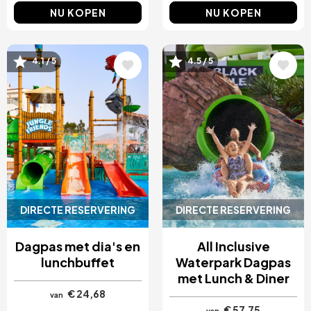
NU KOPEN
NU KOPEN
Afbeelding
Afbeelding
4.1 / 5
4.5 / 5
DIRECTE RESERVERING
DIRECTE RESERVERING
Dagpas met dia's en
All Inclusive
lunchbuffet
Waterpark Dagpas
met Lunch & Diner
€ 24,68
van
€ 57,75
van