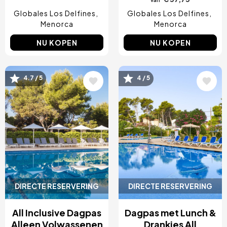
Globales Los Delfines
Globales Los Delfines
Menorca
Menorca
NU KOPEN
NU KOPEN
Afbeelding
Afbeelding
4.7 / 5
4 / 5
DIRECTE RESERVERING
DIRECTE RESERVERING
All Inclusive Dagpas
Dagpas met Lunch &
Alleen Volwassenen
Drankjes All