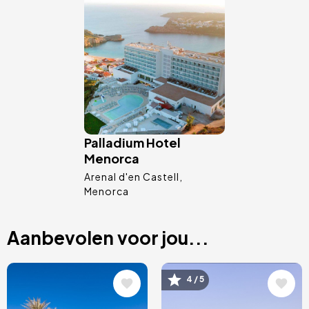
Afbeelding
Palladium Hotel
Menorca
Arenal d'en Castell
Menorca
Aanbevolen voor jou...
Afbeelding
Afbeelding
4 / 5