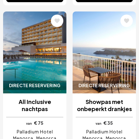
Afbeelding
Afbeelding
DIRECTE RESERVERING
DIRECTE RESERVERING
All Inclusive
Showpas met
nachtpas
onbeperkt drankjes
€ 75
€ 35
van
van
Palladium Hotel
Palladium Hotel
Menorca
Menorca
Menorca
Menorca