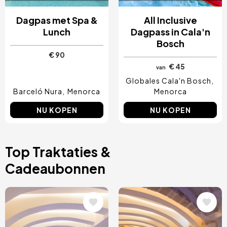
Dagpas met Spa &
All Inclusive
Lunch
Dagpass in Cala'n
Bosch
€ 90
€ 45
van
Globales Cala'n Bosch
Barceló Nura
Menorca
Menorca
NU KOPEN
NU KOPEN
Top Traktaties &
Cadeaubonnen
Afbeelding
Afbeelding