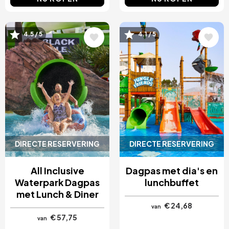
Afbeelding
Afbeelding
4.5 / 5
4.1 / 5
DIRECTE RESERVERING
DIRECTE RESERVERING
All Inclusive
Dagpas met dia's en
Waterpark Dagpas
lunchbuffet
met Lunch & Diner
€ 24,68
van
€ 57,75
van