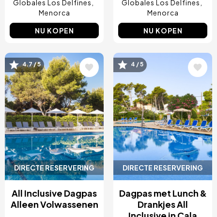
Globales Los Delfines
Globales Los Delfines
Menorca
Menorca
NU KOPEN
NU KOPEN
Afbeelding
Afbeelding
4.7 / 5
4 / 5
DIRECTE RESERVERING
DIRECTE RESERVERING
All Inclusive Dagpas
Dagpas met Lunch &
Alleen Volwassenen
Drankjes All
Inclusive in Cala