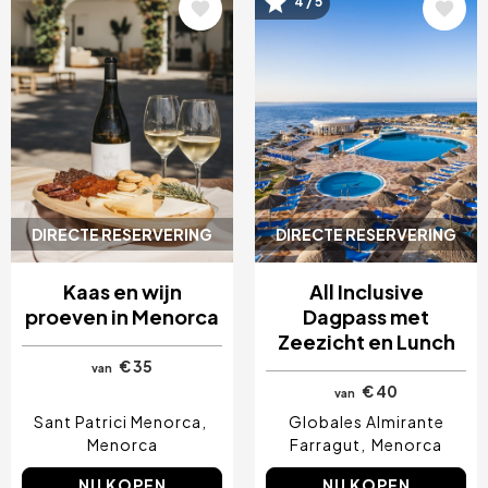
Afbeelding
Afbeelding
4 / 5
DIRECTE RESERVERING
DIRECTE RESERVERING
Kaas en wijn
All Inclusive
proeven in Menorca
Dagpass met
Zeezicht en Lunch
€ 35
van
€ 40
van
Sant Patrici Menorca
Globales Almirante
Menorca
Farragut
Menorca
NU KOPEN
NU KOPEN