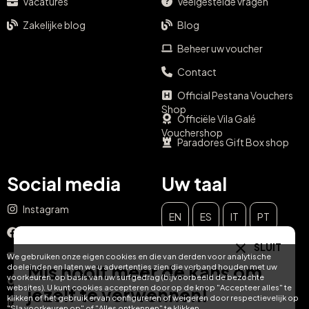
Vacatures
Veelgestelde vragen
Zakelijke blog
Blog
Beheer uw voucher
Contact
Official Pestana Vouchers
Shop
Officiële Vila Galé
Vouchershop
Paradores Gift Box shop
Social media
Uw taal
Instagram
EN
ES
IT
PT
Facebook
SLUIT
DE
FR
NL
YouTube
We gebruiken onze eigen cookies en die van derden voor analytische
Mis nooit meer de kans om
doeleinden en laten we u advertenties zien die verband houden met uw
voorkeuren, op basis van uw surfgedrag (bijvoorbeeld de bezochte
TikTok
websites). U kunt cookies accepteren door op de knop "Accepteer alles" te
jezelf te verwennen!
klikken of het gebruik ervan configureren of weigeren door respectievelijk op
LinkedIn
"Sla voorkeuren op" of "Alles ontkennen" te klikken.