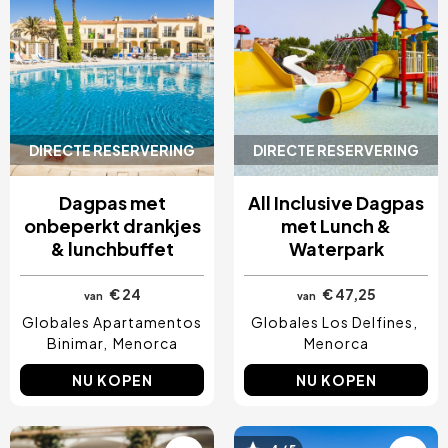
DIRECTE RESERVERING
DIRECTE RESERVERING
Dagpas met
All Inclusive Dagpas
onbeperkt drankjes
met Lunch &
& lunchbuffet
Waterpark
€ 24
€ 47,25
van
van
Globales Apartamentos
Globales Los Delfines
Binimar
Menorca
Menorca
NU KOPEN
NU KOPEN