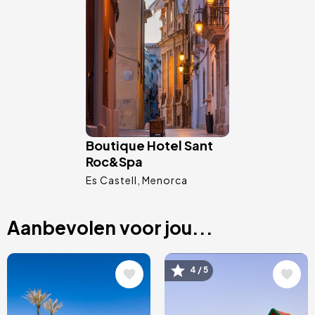
Afbeelding
Boutique Hotel Sant
Roc&Spa
Es Castell
Menorca
Aanbevolen voor jou...
Afbeelding
Afbeelding
4 / 5