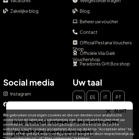
Vacatures
Veelgestelde vragen
Zakelijke blog
Blog
Beheer uw voucher
Contact
Official Pestana Vouchers
Shop
Officiële Vila Galé
Vouchershop
Paradores Gift Box shop
Social media
Uw taal
Instagram
EN
ES
IT
PT
Facebook
SLUIT
DE
FR
NL
YouTube
We gebruiken onze eigen cookies en die van derden voor analytische
Mis nooit meer de kans om
doeleinden en laten we u advertenties zien die verband houden met uw
voorkeuren, op basis van uw surfgedrag (bijvoorbeeld de bezochte
TikTok
websites). U kunt cookies accepteren door op de knop "Accepteer alles" te
jezelf te verwennen!
klikken of het gebruik ervan configureren of weigeren door respectievelijk op
LinkedIn
"Sla voorkeuren op" of "Alles ontkennen" te klikken.