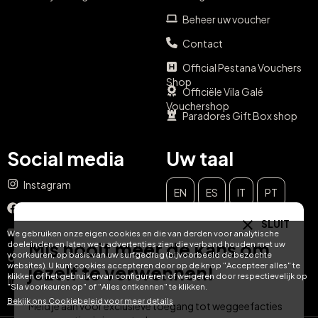
Beheer uw voucher
Contact
Official Pestana Vouchers
Shop
Officiële Vila Galé
Vouchershop
Paradores Gift Box shop
Social media
Uw taal
Instagram
EN
ES
IT
PT
Facebook
SLUIT
DE
FR
NL
YouTube
We gebruiken onze eigen cookies en die van derden voor analytische
Mis nooit meer de kans om
doeleinden en laten we u advertenties zien die verband houden met uw
voorkeuren, op basis van uw surfgedrag (bijvoorbeeld de bezochte
TikTok
websites). U kunt cookies accepteren door op de knop "Accepteer alles" te
jezelf te verwennen!
klikken of het gebruik ervan configureren of weigeren door respectievelijk op
LinkedIn
"Sla voorkeuren op" of "Alles ontkennen" te klikken.
Bekijk ons ​​Cookiebeleid voor meer details
Meld je aan voor exclusieve toegang tot weggeefacties