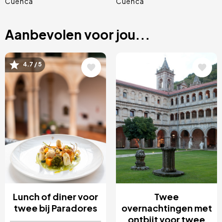
Cuenca
Cuenca
Aanbevolen voor jou...
Afbeelding
Afbeelding
4.7 / 5
Lunch of diner voor
Twee
twee bij Paradores
overnachtingen met
ontbijt voor twee