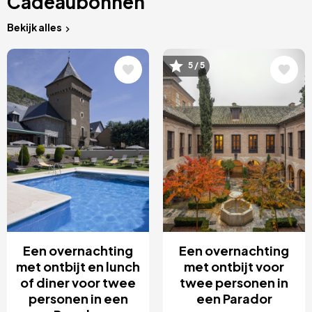
Cadeaubonnen
Bekijk alles
Afbeelding
Afbeelding
5 / 5
Een overnachting
Een overnachting
met ontbijt en lunch
met ontbijt voor
of diner voor twee
twee personen in
personen in een
een Parador