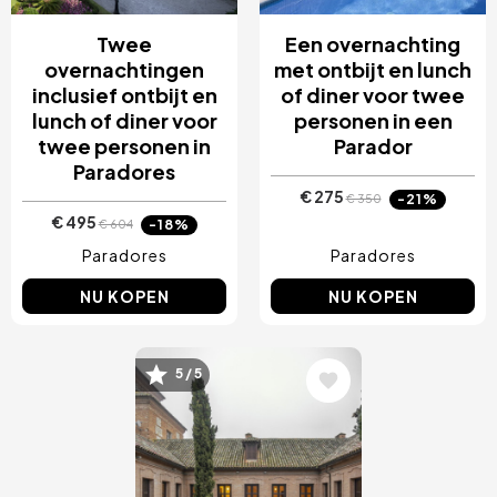
Twee
Een overnachting
overnachtingen
met ontbijt en lunch
inclusief ontbijt en
of diner voor twee
lunch of diner voor
personen in een
twee personen in
Parador
Paradores
€ 275
-21%
€ 350
€ 495
-18%
€ 604
Paradores
Paradores
NU KOPEN
NU KOPEN
Afbeelding
5 / 5