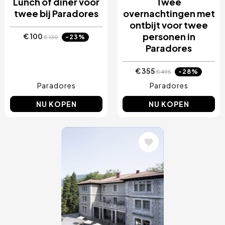
Lunch of diner voor
Twee
twee bij Paradores
overnachtingen met
ontbijt voor twee
personen in
€ 100
-23%
€ 130
Paradores
€ 355
-28%
€ 495
Paradores
Paradores
NU KOPEN
NU KOPEN
Afbeelding