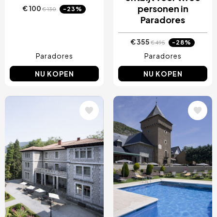
personen in
€ 100
-23%
€ 130
Paradores
€ 355
-28%
€ 495
Paradores
Paradores
NU KOPEN
NU KOPEN
Afbeelding
Afbeelding