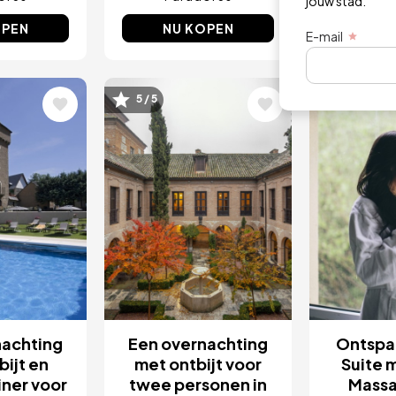
jouw stad.
OPEN
NU KOPEN
NU 
E-mail
ing
Afbeelding
Afbeel
5 / 5
nachting
Een overnachting
Ontspan
bijt en
met ontbijt voor
Suite 
iner voor
twee personen in
Massa