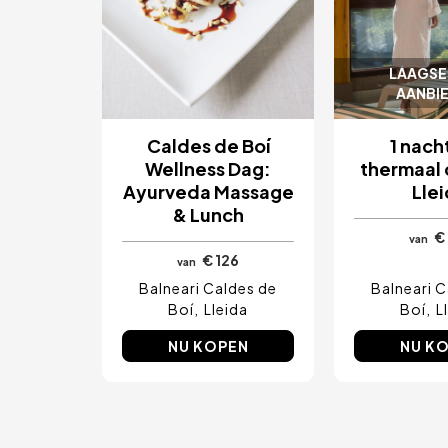
LAAGSE
AANBI
Caldes de Boí
1 nach
Wellness Dag:
thermaal c
Ayurveda Massage
Lle
& Lunch
€
van
€ 126
van
Balneari Caldes de
Balneari C
Boí
Lleida
Boí
L
NU KOPEN
NU K