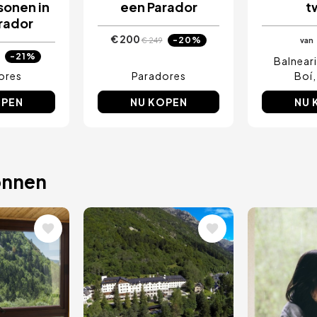
sonen in
een Parador
t
rador
€ 200
-20%
€ 249
van
-21%
Balnear
ores
Paradores
Boí
OPEN
NU KOPEN
NU 
onnen
ing
Afbeelding
Afbeel