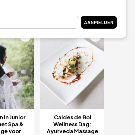
KOPEN
NU KOPEN
AANMELDEN
ding
Afbeelding
 in Junior
Caldes de Boí
met Spa &
Wellness Dag:
ge voor
Ayurveda Massage