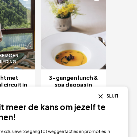
SEIZOEN
IEDING
cht met
3-gangen lunch &
 circuit in
spa dagpas in
eida
Caldes de Boi
SLUIT
it meer de kans om jezelf te
€ 178
€ 59
van
nen!
i Caldes de
Balneari Caldes de
r exclusieve toegang tot weggeefacties en promoties in
Lleida
Boí
Lleida