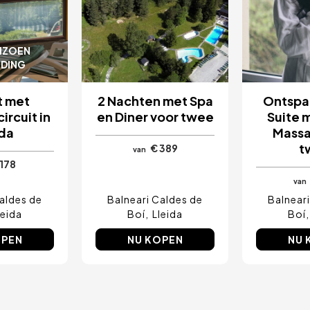
IZOEN
EDING
t met
2 Nachten met Spa
Ontspan
ircuit in
en Diner voor twee
Suite 
ida
Massa
t
€ 389
van
 178
van
aldes de
Balneari Caldes de
Balnear
leida
Boí
Lleida
Boí
OPEN
NU KOPEN
NU 