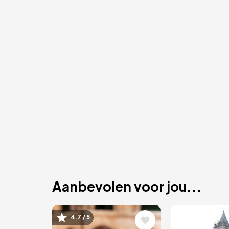
Aanbevolen voor jou...
Afbeelding
Afbeeld
4.7 / 5