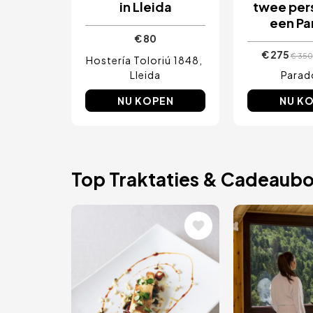
in Lleida
twee per
een Pa
€ 80
€ 275
€ 350
Hostería Toloriú 1848
Lleida
Parad
NU KOPEN
NU K
Top Traktaties & Cadeaub
Afbeelding
Afbeeld