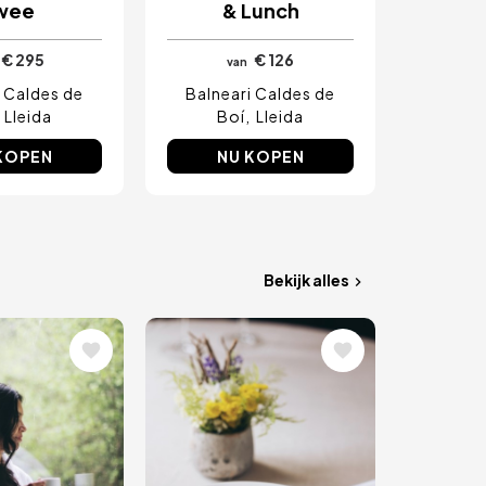
wee
& Lunch
€ 295
€ 126
van
i Caldes de
Balneari Caldes de
Lleida
Boí
Lleida
KOPEN
NU KOPEN
Bekijk alles
ding
Afbeelding