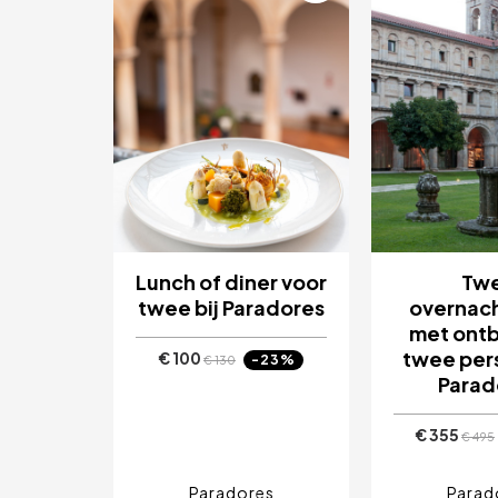
Lunch of diner voor
Tw
twee bij Paradores
overnac
met ontb
twee per
€ 100
-23%
€ 130
Parad
€ 355
€ 495
Paradores
Parad