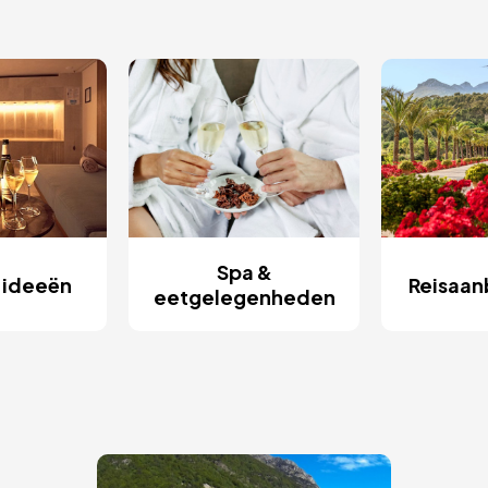
Spa &
ideeën
Reisaan
eetgelegenheden
Afbeelding