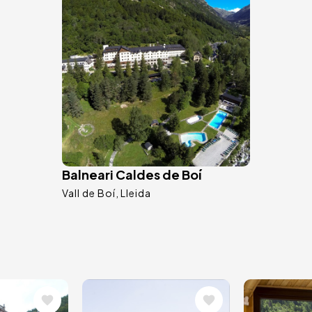
Balneari Caldes de Boí
Vall de Boí
Lleida
ing
Afbeelding
Afbeel