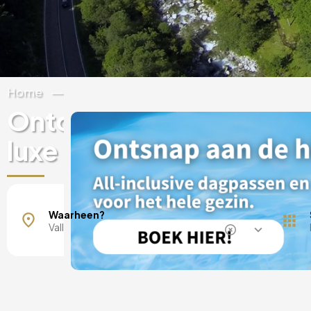
Home
Spanje
Ontdek unieke ervaringe
luxe hotels in Vall de Boí
Waarheen?