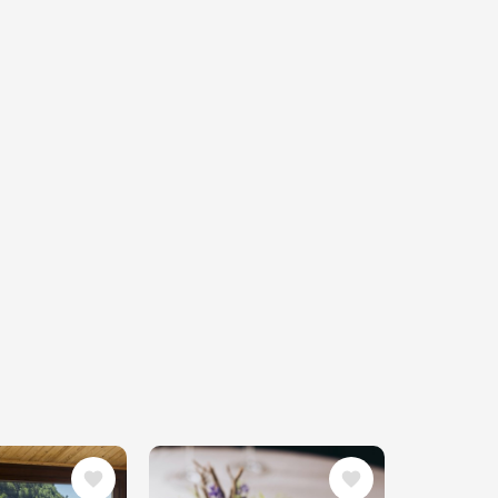
ding
Afbeelding