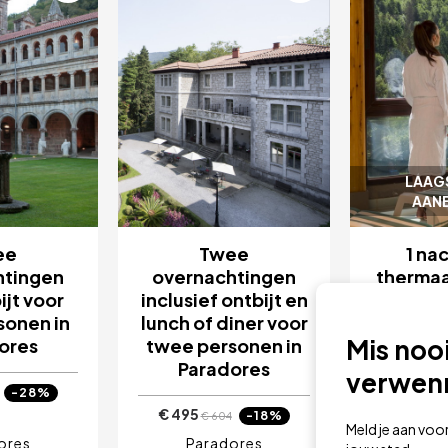
LAAG
AANB
ee
Twee
1 na
htingen
overnachtingen
thermaal
ijt voor
inclusief ontbijt en
Ll
sonen in
lunch of diner voor
Mis noo
ores
twee personen in
van
Paradores
verwen
-28%
€ 495
-18%
€ 604
Balnear
Meld je aan voo
ores
Paradores
Boí