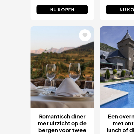
NU KOPEN
NU K
Afbeelding
Afbeeld
Romantisch diner
Een over
met uitzicht op de
met ont
bergen voor twee
lunch of d