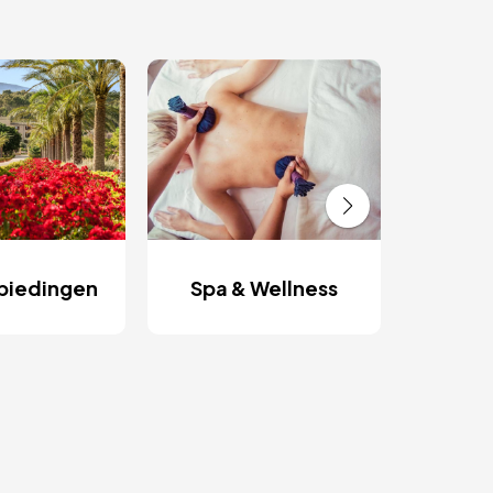
Rom
onts
biedingen
Spa & Wellness