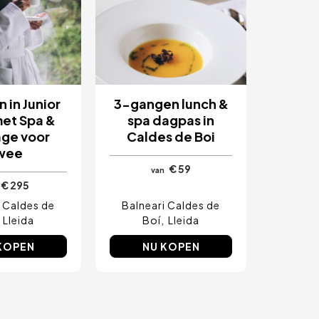
 in Junior
3-gangen lunch &
met Spa &
spa dagpas in
ge voor
Caldes de Boi
wee
€ 59
van
€ 295
i Caldes de
Balneari Caldes de
Lleida
Boí
Lleida
KOPEN
NU KOPEN