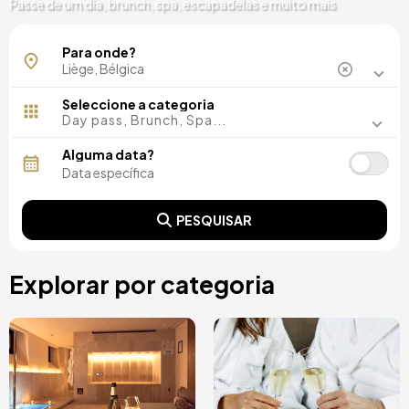
Passe de um dia, brunch, spa, escapadelas e muito mais
Herstal
Para onde?
Spa
Seleccione a categoria
Day pass, Brunch, Spa...
Alguma data?
PESQUISAR
Explorar por categoria