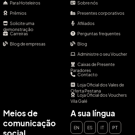
Para Hoteleiros
Sobre nós
Prêmios
Presentes corporativos
Solicite uma
Afiliados
demonstração
Carreiras
Perguntas frequentes
Blog de empresas
Blog
Administre o seu Voucher
Caixas de Presente
Paradores
Contacto
Loja Oficial dos Vales de
Oferta Pestana
Loja Oficial dos Vouchers
Vila Galé
Meios de
A sua língua
comunicação
EN
ES
IT
PT
social