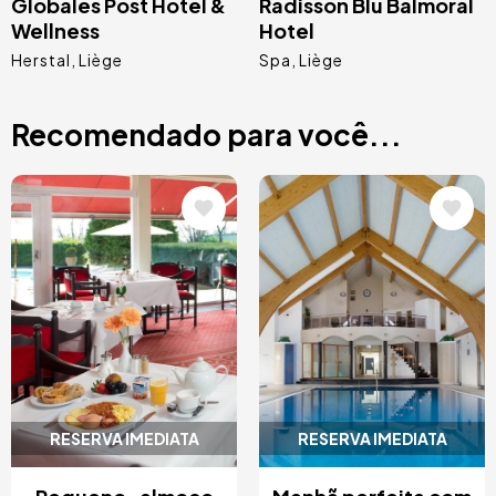
Globales Post Hotel &
Radisson Blu Balmoral
Wellness
Hotel
Herstal
Liège
Spa
Liège
Recomendado para você...
Imagem
Imagem
RESERVA IMEDIATA
RESERVA IMEDIATA