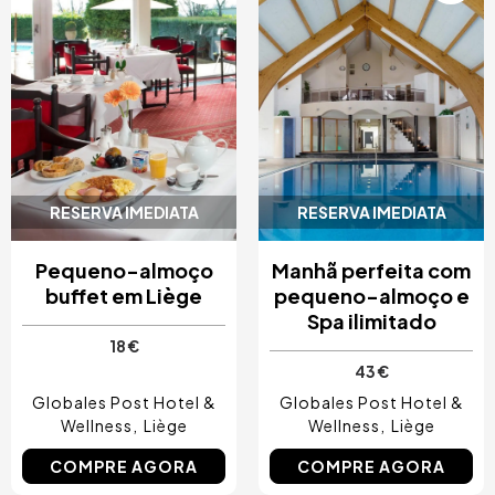
RESERVA IMEDIATA
RESERVA IMEDIATA
Pequeno-almoço
Manhã perfeita com
buffet em Liège
pequeno-almoço e
Spa ilimitado
18 €
43 €
Globales Post Hotel &
Globales Post Hotel &
Wellness
Liège
Wellness
Liège
COMPRE AGORA
COMPRE AGORA