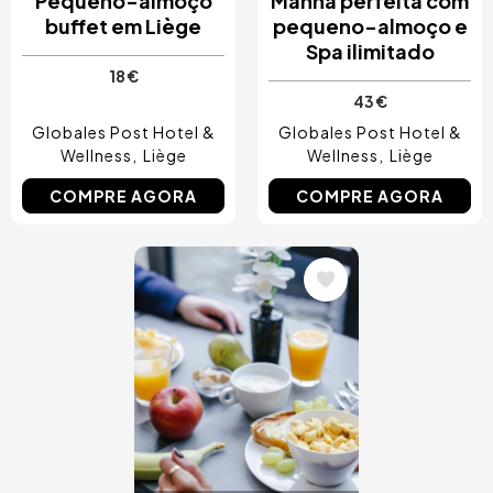
Pequeno-almoço
Manhã perfeita com
buffet em Liège
pequeno-almoço e
Spa ilimitado
18 €
43 €
Globales Post Hotel &
Globales Post Hotel &
Wellness
Liège
Wellness
Liège
COMPRE AGORA
COMPRE AGORA
Imagem