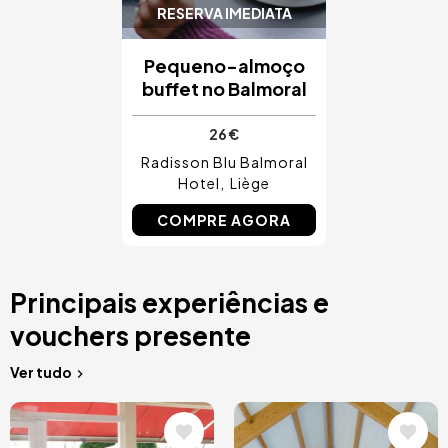
RESERVA IMEDIATA
Pequeno-almoço
buffet no Balmoral
26 €
Radisson Blu Balmoral
Hotel
Liège
COMPRE AGORA
Principais experiências e
vouchers presente
Ver tudo
Imagem
Imagem