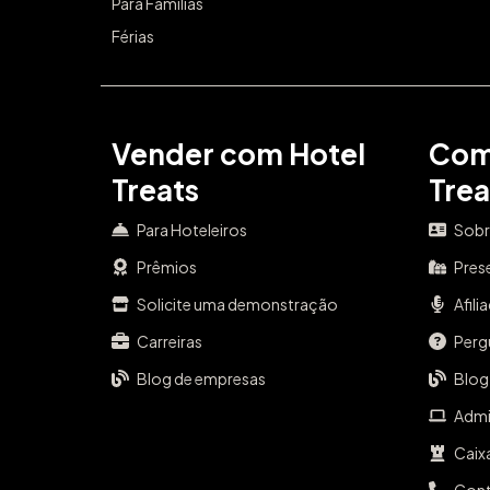
Para Famílias
Férias
Vender com Hotel
Com
Treats
Trea
Para Hoteleiros
Sobr
Prêmios
Pres
Solicite uma demonstração
Afili
Carreiras
Perg
Blog de empresas
Blog
Admi
Caix