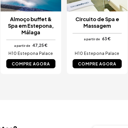
Almoço buffet &
Circuito de Spa e
Spa em Estepona,
Massagem
Málaga
63 €
a partir de
47,25 €
a partir de
H10 Estepona Palace
H10 Estepona Palace
COMPRE AGORA
COMPRE AGORA