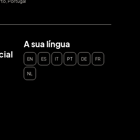
rto, Portugal
A sua língua
ial
EN
ES
IT
PT
DE
FR
NL