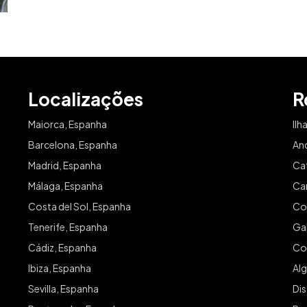
Localizações
R
Maiorca, Espanha
Ilh
Barcelona, Espanha
An
Madrid, Espanha
Ca
Málaga, Espanha
Can
Costa del Sol, Espanha
Co
Tenerife, Espanha
Gal
Cádiz, Espanha
Co
Ibiza, Espanha
Alg
Sevilla, Espanha
Dis