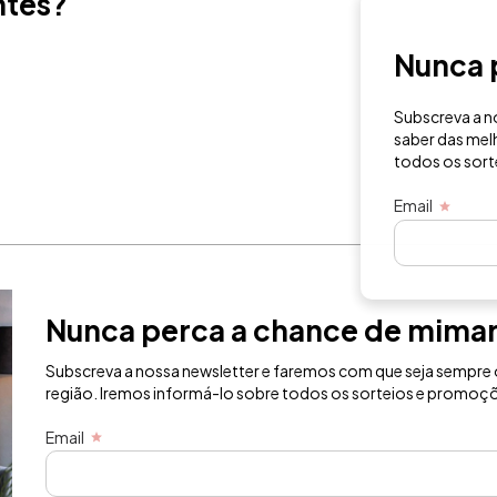
ntes?
Nunca p
Subscreva a nos
saber das melho
todos os sorte
Email
Nunca perca a chance de mima
Subscreva a nossa newsletter e faremos com que seja sempre o
região. Iremos informá-lo sobre todos os sorteios e promoçõe
Email