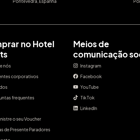
Pontevedra, Espanha
Po
prar no Hotel
Meios de
ts
comunicação soc
e nós
Instagram
entes corporativos
Facebook
ados
YouTube
untas frequentes
TikTok
LinkedIn
nistre o seu Voucher
as de Presente Paradores