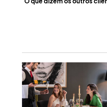
O que dizem os outros clie
Cancun, Mexico
Amesterdão, Países Baixos
Nice, França