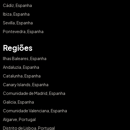
Cádiz, Espanha
Ibiza, Espanha
Sevilla, Espanha
Pontevedra, Espanha
Regiões
Ilhas Baleares, Espanha
Andaluzia, Espanha
Catalunha, Espanha
Canary Islands, Espanha
Comunidade de Madrid, Espanha
Galicia, Espanha
Comunidade Valenciana, Espanha
Algarve, Portugal
Distrito de Lisboa, Portugal