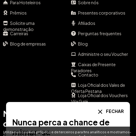
Para Hoteleiros
Sobre nós
Prêmios
Presentes corporativos
Solicite uma
Afiliados
demonstração
Carreiras
Perguntas frequentes
Blog de empresas
Blog
Administre o seu Voucher
Caixas de Presente
Paradores
Contacto
Loja Oficial dos Vales de
Oferta Pestana
Loja Oficial dos Vouchers
Vila Galé
FECHAR
Meios de
A sua língua
Nunca perca a chance de
comunicação
EN
ES
IT
PT
mimar-se
social
Utilizamos cookies próprios e de terceiros para fins analíticos e mostramos-