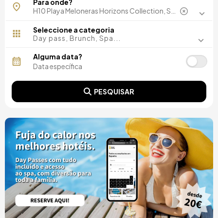
Para onde?
Barcelona, Espanha
Madrid, Espanha
Málaga, Espanha
Seleccione a categoria
Costa del Sol, Espanha
Day pass, Brunch, Spa...
Ibiza, Espanha
Tarragona, Espanha
Alguma data?
Tenerife, Espanha
Cádiz, Espanha
Alicante, Espanha
PESQUISAR
Sevilla, Espanha
Pontevedra, Espanha
Paris, França
Lisboa, Portugal
Menorca, Espanha
Girona, Espanha
Gran Canaria, Espanha
Roma, Itália
Valencia, Espanha
Granada, Espanha
Porto, Portugal
Punta Cana, República Dominicana
Caceres, Espanha