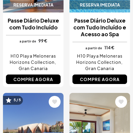
RESERVA IMEDIATA
RESERVA IMEDIATA
Passe Diário Deluxe
Passe Diário Deluxe
com Tudo Incluído
com Tudo Incluído e
Acesso ao Spa
99 €
a partir de
114 €
a partir de
H10 Playa Meloneras
H10 Playa Meloneras
Horizons Collection
Horizons Collection
Gran Canaria
Gran Canaria
COMPRE AGORA
COMPRE AGORA
Imagem
Imagem
5 / 5