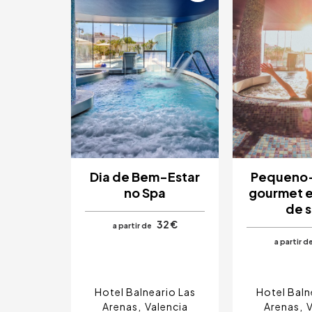
Dia de Bem-Estar
Pequeno
no Spa
gourmet e
de 
32 €
a partir de
a partir d
Hotel Balneario Las
Hotel Baln
Arenas
Valencia
Arenas
V