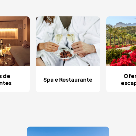
s de
Ofer
Spa e Restaurante
ntes
esca
Imagem