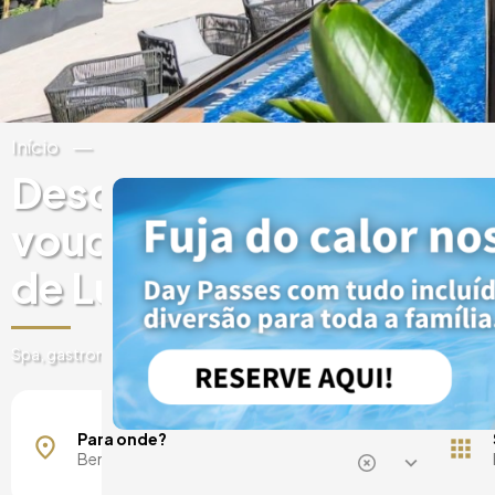
Início
Espanha
Comunidade Valenciana
Descobre experiências 
vouchers presente em H
de Luxo em Benicalap
Spa, gastronomia, passes de um dia, escapadelas e muito mais
Para onde?