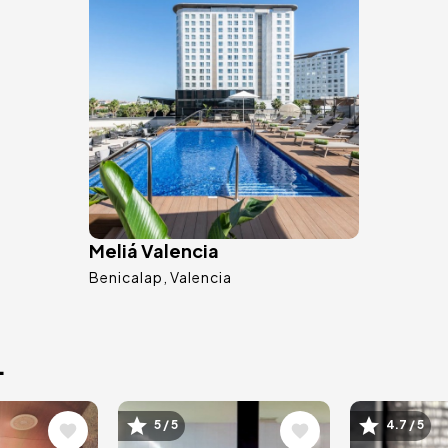
Meliá Valencia
Benicalap
Valencia
.
Imagem
Image
5 / 5
4.7 / 5