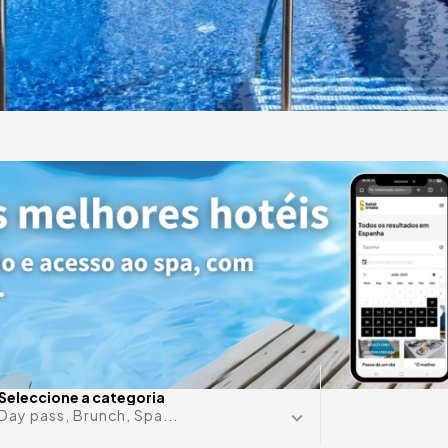
Valencia
e
otéis
Alguma d
Seleccione a categoria
Day pass, Brunch, Spa...