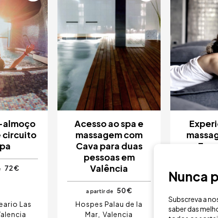
-almoço
Acesso ao spa e
Experi
 circuito
massagem com
massag
spa
Cava para duas
Esse
pessoas em
Val
Valência
72 €
e
Nunca p
a parti
50 €
a partir de
Subscreva a nos
eario Las
Hospes Palau de la
Hospes 
saber das melho
alencia
Mar
Valencia
Mar