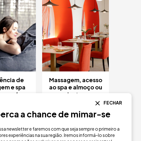
ência de
Massagem, acesso
em e spa
ao spa e almoço ou
nce of
jantar
encia
FECHAR
80 €
a partir de
erca a chance de mimar-se
75 €
r de
sa newsletter e faremos com que seja sempre o primeiro a
Palau de la
Hospes Palau de la
res experiências na sua região. Iremos informá-lo sobre
Valencia
Mar
Valencia