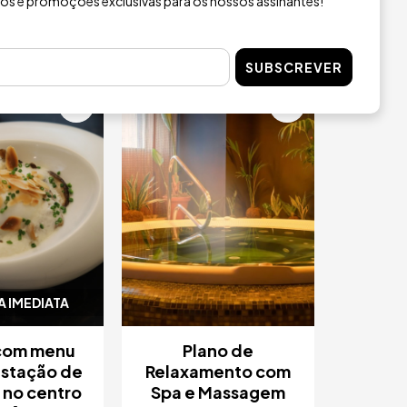
ios e promoções exclusivas para os nossos assinantes!
E AGORA
COMPRE AGORA
SUBSCREVER
m
Imagem
5 / 5
 IMEDIATA
 com menu
Plano de
stação de
Relaxamento com
 no centro
Spa e Massagem