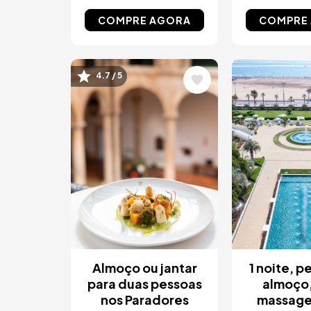
COMPRE AGORA
COMPRE
Imagem
Imagem
4.7 / 5
Almoço ou jantar
1 noite, 
para duas pessoas
almoço,
nos Paradores
massage