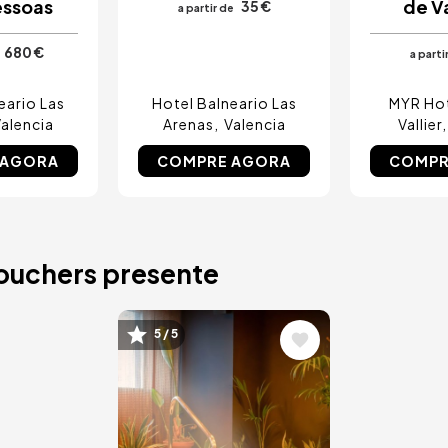
essoas
de V
35 €
a partir de
680 €
a parti
eario Las
Hotel Balneario Las
MYR Hot
alencia
Arenas
Valencia
Vallier
 AGORA
COMPRE AGORA
COMPR
vouchers presente
Imagem
5 / 5