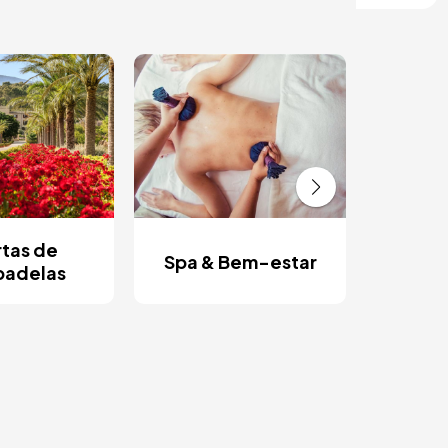
Es
ro
tas de
Spa & Bem-estar
padelas