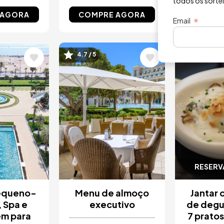
todos os sorte
 AGORA
COMPRE AGORA
COMPR
Email
Imagem
Image
4.7 / 5
RESERVA
pequeno-
Menu de almoço
Jantar
 Spa e
executivo
de degu
m para
7 pratos