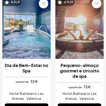
Imagem
Imagem
4.5 / 5
4.9 / 5
Dia de Bem-Estar no
Pequeno-almoço
Spa
gourmet e circuito
de spa
32 €
a partir de
72 €
a partir de
Hotel Balneario Las
Hotel Balneario Las
Arenas
Valencia
Arenas
Valencia