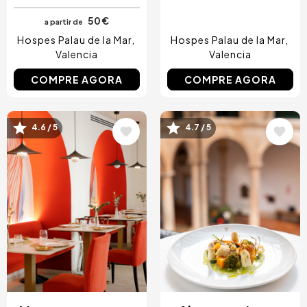
50 €
a partir de
Hospes Palau de la Mar
Hospes Palau de la Mar
Valencia
Valencia
COMPRE AGORA
COMPRE AGORA
Imagem
Imagem
4.6 / 5
4.7 / 5