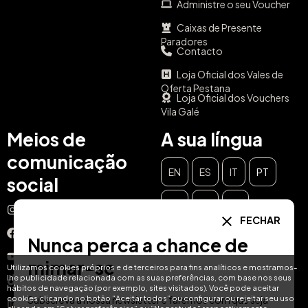
Administre o seu Voucher
Caixas de Presente
Paradores
Contacto
Loja Oficial dos Vales de
Oferta Pestana
Loja Oficial dos Vouchers
Vila Galé
Meios de
A sua língua
comunicação
EN
ES
IT
PT
social
DE
FR
NL
Instagram
FECHAR
Facebook
Nunca perca a chance de
YouTube
mimar-se
Utilizamos cookies próprios e de terceiros para fins analíticos e mostramos-
lhe publicidade relacionada com as suas preferências, com base nos seus
TikTok
hábitos de navegação (por exemplo, sites visitados). Você pode aceitar
cookies clicando no botão “Aceitar todos” ou configurar ou rejeitar seu uso
Subscreva a nossa newsletter e faremos com que seja
LinkedIn