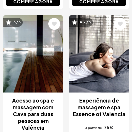
COMPRE AGORA
COMPRE AGORA
Imagem
Imagem
5 / 5
4.7 / 5
Acesso ao spa e
Experiência de
massagem com
massagem e spa
Cava para duas
Essence of Valencia
pessoas em
Valência
75 €
a partir de