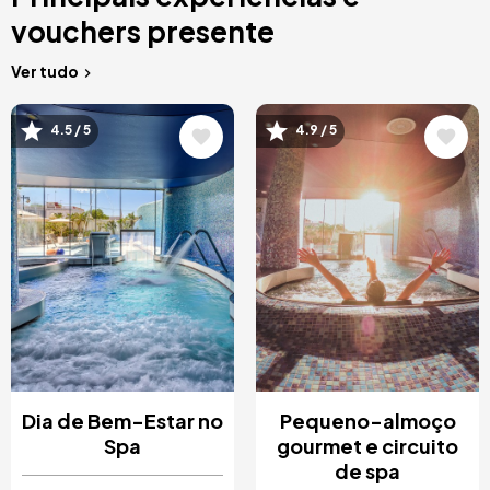
vouchers presente
Ver tudo
Imagem
Imagem
4.5 / 5
4.9 / 5
Dia de Bem-Estar no
Pequeno-almoço
Spa
gourmet e circuito
de spa