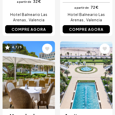
32 €
a partir de
72 €
a partir de
Hotel Balneario Las
Hotel Balneario Las
Arenas
Valencia
Arenas
Valencia
COMPRE AGORA
COMPRE AGORA
Imagem
Imagem
4.7 / 5