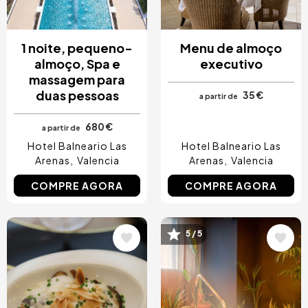
1 noite, pequeno-
Menu de almoço
almoço, Spa e
executivo
massagem para
duas pessoas
35 €
a partir de
680 €
a partir de
Hotel Balneario Las
Hotel Balneario Las
Arenas
Valencia
Arenas
Valencia
COMPRE AGORA
COMPRE AGORA
Imagem
Imagem
5 / 5