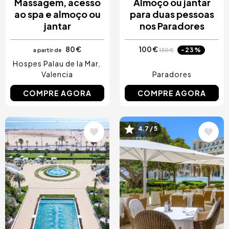
Massagem, acesso
Almoço ou jantar
ao spa e almoço ou
para duas pessoas
jantar
nos Paradores
80 €
100 €
-23%
a partir de
130 €
Hospes Palau de la Mar
Valencia
Paradores
COMPRE AGORA
COMPRE AGORA
Imagem
Imagem
4.7 / 5