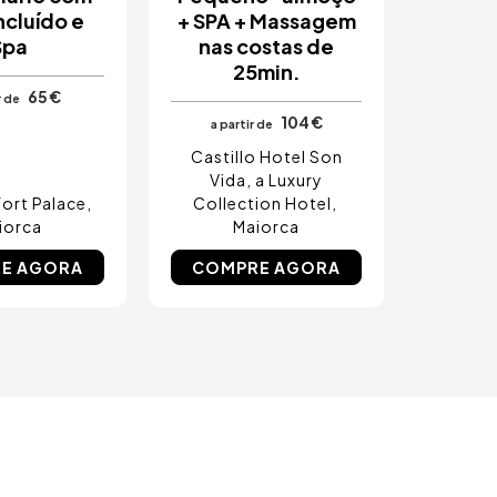
ncluído e
+ SPA + Massagem
Spa
nas costas de
25min.
65 €
r de
104 €
a partir de
Castillo Hotel Son
Vida, a Luxury
fort Palace
Collection Hotel
iorca
Maiorca
E AGORA
COMPRE AGORA