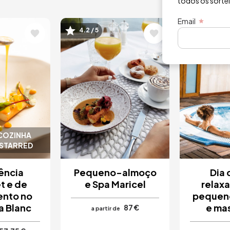
todos os sorte
Email
Imagem
Image
4.2 / 5
4.8 / 5
 COZINHA
-STARRED
ência
Pequeno-almoço
Dia 
t e de
e Spa Maricel
relax
ento no
pequen
a Blanc
e ma
87 €
a partir de