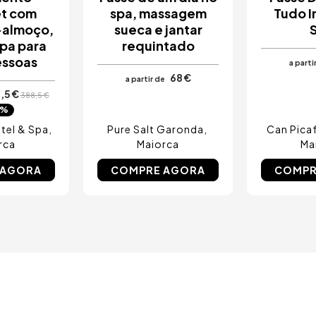
t com
spa, massagem
Tudo I
almoço,
sueca e jantar
spa para
requintado
essoas
a parti
68 €
a partir de
,5 €
388,5 €
8%
tel & Spa
Pure Salt Garonda
Can Pica
rca
Maiorca
Ma
 AGORA
COMPRE AGORA
COMPR