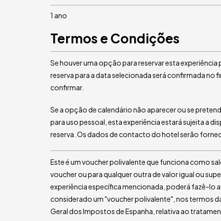
1 ano
Termos e Condições
Se houver uma opção para reservar esta experiência 
reserva para a data selecionada será confirmada no f
confirmar.
Se a opção de calendário não aparecer ou se prete
para uso pessoal, esta experiência estará sujeita a di
reserva. Os dados de contacto do hotel serão forne
Este é um voucher polivalente que funciona como sald
voucher ou para qualquer outra de valor igual ou supe
experiência específica mencionada, poderá fazê-lo a
considerado um "voucher polivalente", nos termos 
Geral dos Impostos de Espanha, relativa ao tratamento