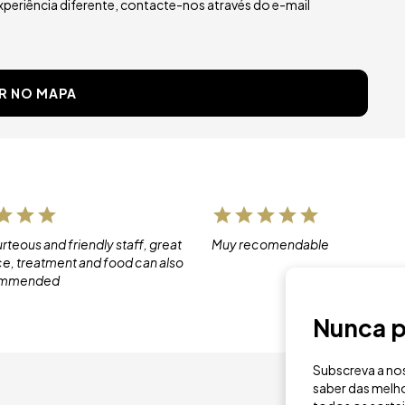
experiência diferente, contacte-nos através do e-mail
R NO MAPA
rteous and friendly staff, great
Muy recomendable
, treatment and food can also
ommended
Nunca p
Subscreva a nos
saber das melho