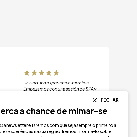
Ha sido una experiencia increíble.
Empezamos con una sesión de SPA y
masaje relajante para continuar con un
FECHAR
almuerzo de calidad en un ambiente
único. Sin duda repetiremos!
erca a chance de mimar-se
sa newsletter e faremos com que seja sempre o primeiro a
res experiências na sua região. Iremos informá-lo sobre