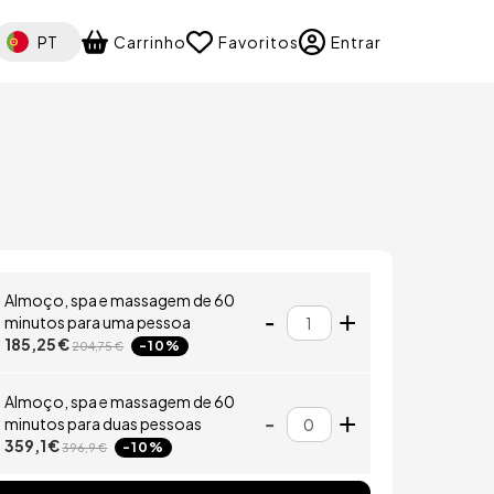
elect your language
PT
Carrinho
Favoritos
Entrar
agem
Almoço, spa e massagem de 60
-
Qtd
+
minutos para uma pessoa
185,25 €
-10%
204,75 €
Almoço, spa e massagem de 60
-
Qtd
+
minutos para duas pessoas
359,1 €
-10%
396,9 €