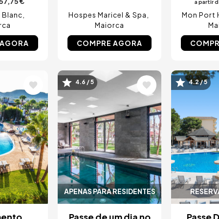
57,75 €
a partir 
 Blanc
Hospes Maricel & Spa
Mon Port 
rca
Maiorca
Ma
 AGORA
COMPRE AGORA
COMPR
Imagem
Image
4.6 / 5
4.2 / 5
APENAS PARA RESIDENTES
RESERVA
mento
Passe de um dia no
Passe D