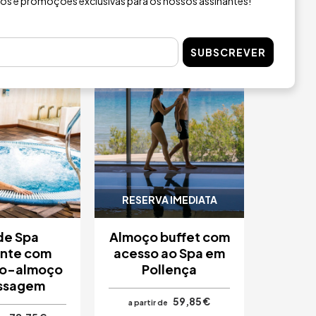
ios e promoções exclusivas para os nossos assinantes!
m
Imagem
4.9 / 5
SUBSCREVER
RESERVA IMEDIATA
de Spa
Almoço buffet com
ante com
acesso ao Spa em
o-almoço
Pollença
ssagem
59,85 €
a partir de