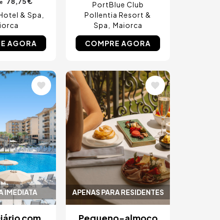
78,75 €
de
PortBlue Club
Hotel & Spa
Pollentia Resort &
iorca
Spa
Maiorca
E AGORA
COMPRE AGORA
m
Imagem
 IMEDIATA
APENAS PARA RESIDENTES
iário com
Pequeno-almoço