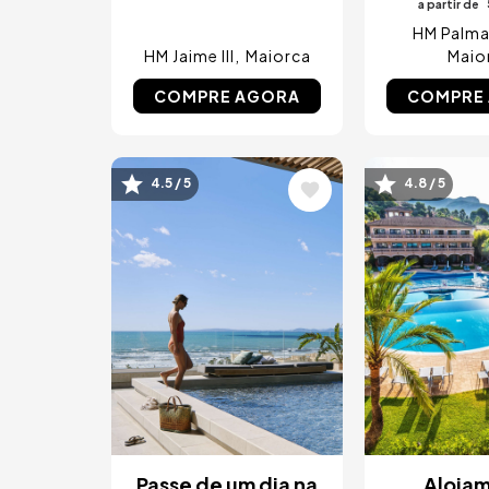
a partir de
HM Palma
HM Jaime III
Maiorca
Maio
COMPRE AGORA
COMPRE
Imagem
Imagem
4.5 / 5
4.8 / 5
Passe de um dia na
Aloja