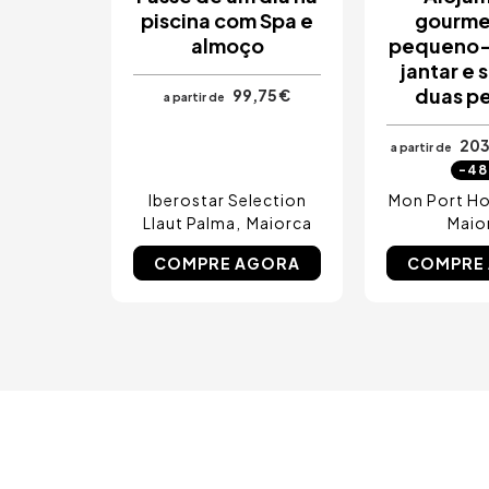
piscina com Spa e
gourme
almoço
pequeno-
jantar e 
duas p
99,75 €
a partir de
203
a partir de
-4
Iberostar Selection
Mon Port Ho
Llaut Palma
Maiorca
Maio
COMPRE AGORA
COMPRE