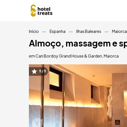
Saltar
Início
Espanha
Ilhas Baleares
Maiorca
para
o
Almoço, massagem e sp
conteúdo
principal
em Can Bordoy Grand House & Garden, Maiorca
5 / 5
Imagem