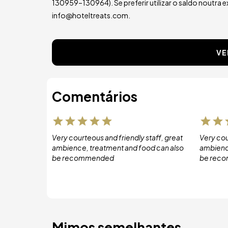
130959–130964). Se preferir utilizar o saldo noutra 
info@hoteltreats.com.
VE
Comentários
Very courteous and friendly staff, great
Very cou
ambience, treatment and food can also
ambience
be recommended
be rec
Mimos semelhantes