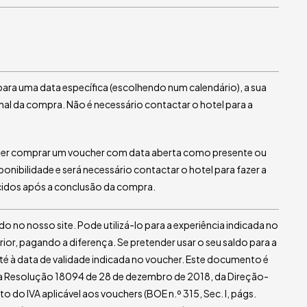
para uma data específica (escolhendo num calendário), a sua
inal da compra. Não é necessário contactar o hotel para a
nder comprar um voucher com data aberta como presente ou
sponibilidade e será necessário contactar o hotel para fazer a
cidos após a conclusão da compra.
o no nosso site. Pode utilizá-lo para a experiência indicada no
rior, pagando a diferença. Se pretender usar o seu saldo para a
té à data de validade indicada no voucher. Este documento é
da Resolução 18094 de 28 de dezembro de 2018, da Direção-
 do IVA aplicável aos vouchers (BOE n.º 315, Sec. I, págs.