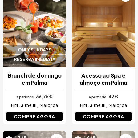
ONLY SUNDAYS
RESERVA IMEDIATA
Brunch de domingo
Acesso ao Spa e
em Palma
almoço em Palma
36,75 €
42 €
a partir de
a partir de
HM Jaime III
Maiorca
HM Jaime III
Maiorca
COMPRE AGORA
COMPRE AGORA