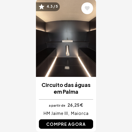
Imagem
4.3 / 5
Circuito das águas
em Palma
26,25 €
a partir de
HM Jaime III
Maiorca
COMPRE AGORA