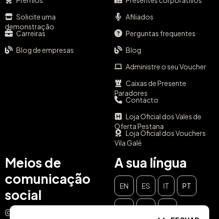
Prêmios
Presentes corporativos
Solicite uma
Afiliados
demonstração
Carreiras
Perguntas frequentes
Blog de empresas
Blog
Administre o seu Voucher
Caixas de Presente
Paradores
Contacto
Loja Oficial dos Vales de
Oferta Pestana
Loja Oficial dos Vouchers
Vila Galé
Meios de
A sua língua
comunicação
EN
ES
IT
PT
social
DE
FR
NL
Instagram