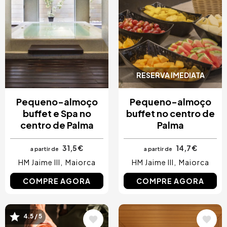
Costa Blanca, Espanha
Bilbao, Espanha
Cancun, Mexico
Amesterdão, Países Baixos
Nice, França
RESERVA IMEDIATA
Pequeno-almoço
Pequeno-almoço
buffet e Spa no
buffet no centro de
centro de Palma
Palma
31,5 €
14,7 €
a partir de
a partir de
HM Jaime III
Maiorca
HM Jaime III
Maiorca
COMPRE AGORA
COMPRE AGORA
Imagem
Imagem
4.5 / 5