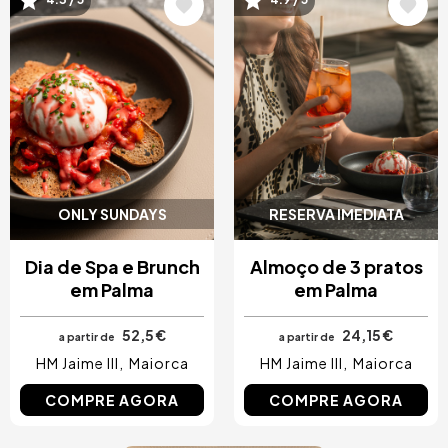
Imagem
Imagem
4.3 / 5
4.9 / 5
ONLY SUNDAYS
RESERVA IMEDIATA
Dia de Spa e Brunch
Almoço de 3 pratos
em Palma
em Palma
52,5 €
24,15 €
a partir de
a partir de
HM Jaime III
Maiorca
HM Jaime III
Maiorca
COMPRE AGORA
COMPRE AGORA