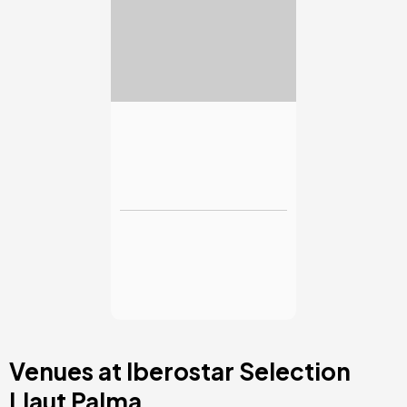
Massagem de
relaxamento
exclusiva
63 €
a partir de
Iberostar Selection
Llaut Palma
Maiorca
COMPRE AGORA
Venues at Iberostar Selection
Llaut Palma
Imagem
Imagem