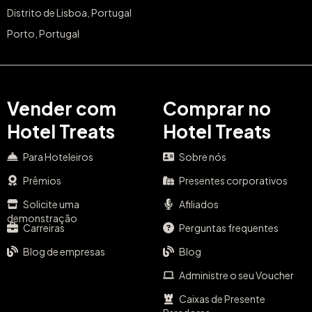
Vender com
Comprar no
Hotel Treats
Hotel Treats
Para Hoteleiros
Sobre nós
Prêmios
Presentes corporativos
Solicite uma
Afiliados
demonstração
Carreiras
Perguntas frequentes
Blog de empresas
Blog
Administre o seu Voucher
Caixas de Presente
Paradores
Contacto
Loja Oficial dos Vales de
Oferta Pestana
Loja Oficial dos Vouchers
Vila Galé