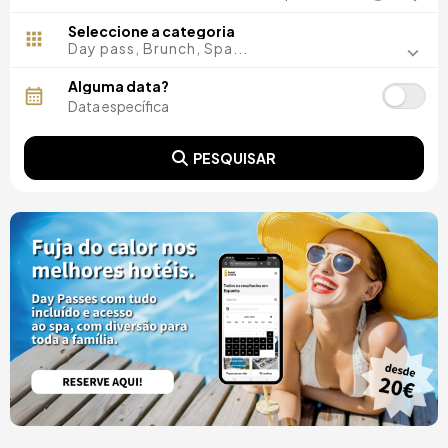
Madrid, Espanha
Málaga, Espanha
Seleccione a categoria
Costa del Sol, Espanha
Day pass, Brunch, Spa...
Ibiza, Espanha
Tarragona, Espanha
Alguma data?
Tenerife, Espanha
Cádiz, Espanha
Alicante, Espanha
PESQUISAR
Sevilla, Espanha
Pontevedra, Espanha
Paris, França
Lisboa, Portugal
Menorca, Espanha
Girona, Espanha
Gran Canaria, Espanha
Roma, Itália
Valencia, Espanha
Granada, Espanha
Porto, Portugal
Punta Cana, República Dominicana
Caceres, Espanha
Asturias, Espanha
Riviera Maya, Mexico