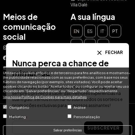
Vila Galé
Meios de
A sua língua
comunicação
EN
ES
IT
PT
social
DE
FR
NL
Instagram
FECHAR
Facebook
Nunca perca a chance de
YouTube
mimar-se
Utilizamos cookies próprios e de terceiros para fins analíticos e mostramos-
lhe publicidade relacionada com as suas preferências, com base nos seus
TikTok
hábitos de navegação (por exemplo, sites visitados). Você pode aceitar
cookies clicando no botão “Aceitar todos” ou configurar ou rejeitar seu uso
Subscreva a nossa newsletter e faremos com que seja
LinkedIn
clicando em “Salvar preferências” ou “Negar tudo” respectivamente.
sempre o primeiro a saber das melhores experiências na
Veja nossa Política de Cookies para mais detalhes
sua região. Iremos informá-lo sobre todos os sorteios e
promoções exclusivas para os nossos assinantes!
Obrigatório
Análise
© Hotel Treats 2026
Email
Marketing
Personalização
SUBSCREVER
Tel: +34 871 51 00 40 (9:00 - 19:00 CEST)
Salvar preferências