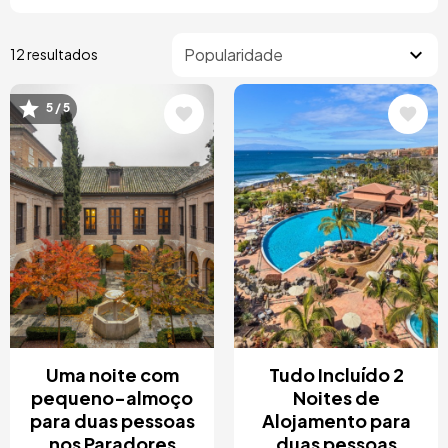
12 resultados
5 / 5
Imagem
Imagem
Uma noite com
Tudo Incluído 2
pequeno-almoço
Noites de
para duas pessoas
Alojamento para
nos Paradores
duas pessoas