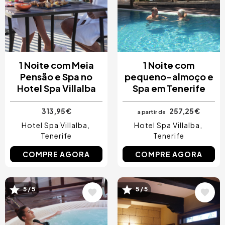
1 Noite com Meia
1 Noite com
Pensão e Spa no
pequeno-almoço e
Hotel Spa Villalba
Spa em Tenerife
313,95 €
257,25 €
a partir de
Hotel Spa Villalba
Hotel Spa Villalba
Tenerife
Tenerife
COMPRE AGORA
COMPRE AGORA
5 / 5
5 / 5
Imagem
Imagem