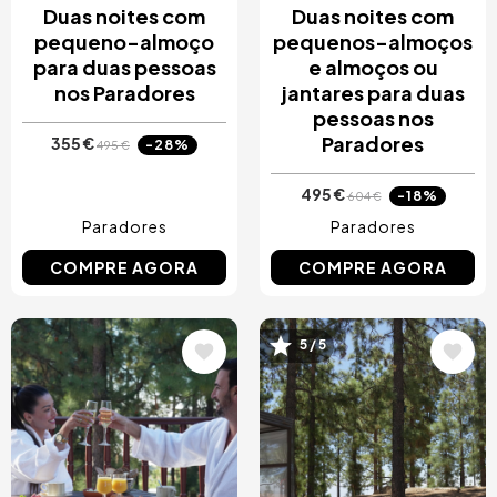
Duas noites com
Duas noites com
pequeno-almoço
pequenos-almoços
para duas pessoas
e almoços ou
nos Paradores
jantares para duas
pessoas nos
Paradores
355 €
-28%
495 €
495 €
-18%
604 €
Paradores
Paradores
COMPRE AGORA
COMPRE AGORA
5 / 5
Imagem
Imagem