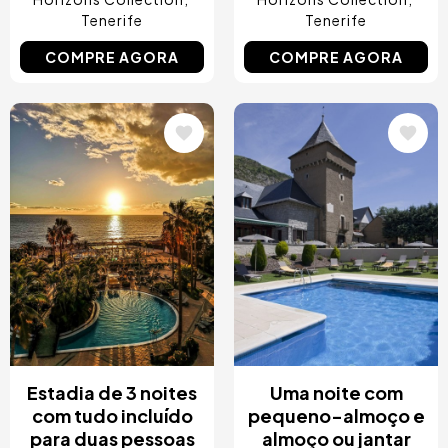
Tenerife
Tenerife
COMPRE AGORA
COMPRE AGORA
Imagem
Imagem
Estadia de 3 noites
Uma noite com
com tudo incluído
pequeno-almoço e
para duas pessoas
almoço ou jantar