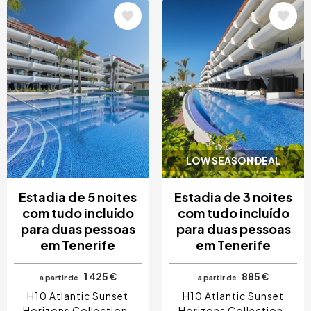
Imagem
Imagem
LOW SEASON DEAL
Estadia de 5 noites
Estadia de 3 noites
com tudo incluído
com tudo incluído
para duas pessoas
para duas pessoas
em Tenerife
em Tenerife
1 425 €
885 €
a partir de
a partir de
H10 Atlantic Sunset
H10 Atlantic Sunset
Horizons Collection
Horizons Collection