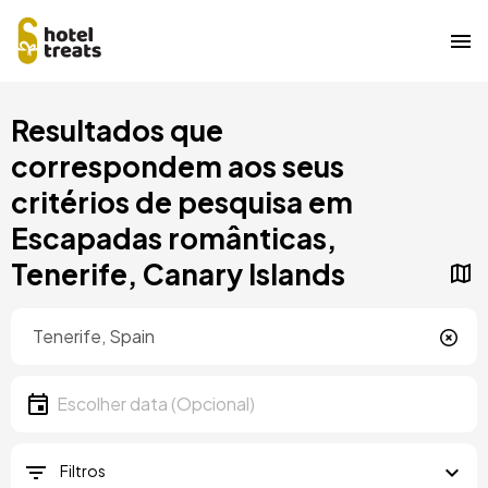
Saltar
Resultados que
para
o
correspondem aos seus
conteúdo
critérios de pesquisa em
principal
Escapadas românticas,
Tenerife, Canary Islands
Localização
Localização
Data
Escolher data
Filtros