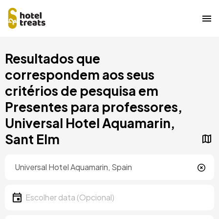
Saltar
Resultados que
para
o
correspondem aos seus
conteúdo
critérios de pesquisa em
principal
Presentes para professores,
Universal Hotel Aquamarin,
Sant Elm
Localização
Localização
Data
Escolher data