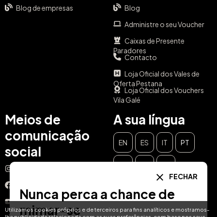
Blog de empresas
Blog
Administre o seu Voucher
Caixas de Presente
Paradores
Contacto
Loja Oficial dos Vales de
Oferta Pestana
Loja Oficial dos Vouchers
Vila Galé
Meios de
A sua língua
comunicação
EN
ES
IT
PT
social
DE
FR
NL
Instagram
FECHAR
Facebook
Nunca perca a chance de
YouTube
mimar-se
Utilizamos cookies próprios e de terceiros para fins analíticos e mostramos-
lhe publicidade relacionada com as suas preferências, com base nos seus