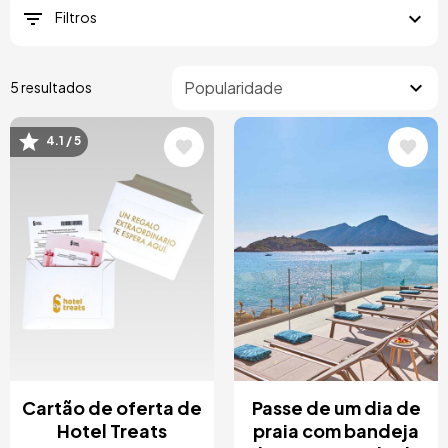
Filtros
5 resultados
4.1 / 5
Imagem
Imagem
Cartão de oferta de
Passe de um dia de
Hotel Treats
praia com bandeja