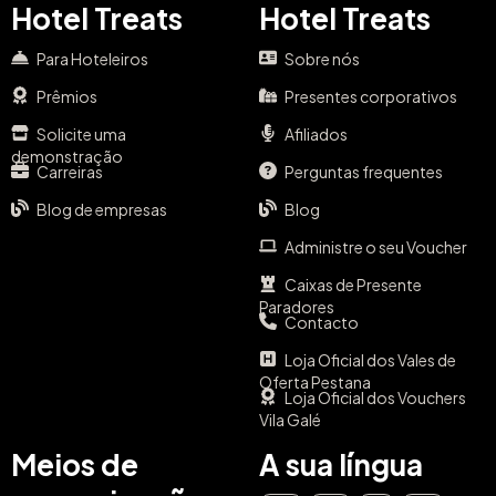
Hotel Treats
Hotel Treats
Para Hoteleiros
Sobre nós
Prêmios
Presentes corporativos
Solicite uma
Afiliados
demonstração
Carreiras
Perguntas frequentes
Blog de empresas
Blog
Administre o seu Voucher
Caixas de Presente
Paradores
Contacto
Loja Oficial dos Vales de
Oferta Pestana
Loja Oficial dos Vouchers
Vila Galé
Meios de
A sua língua