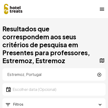
Saltar
Resultados que
para
o
correspondem aos seus
conteúdo
critérios de pesquisa em
principal
Presentes para professores,
Estremoz, Estremoz
Localização
Localização
Data
Escolher data
Filtros