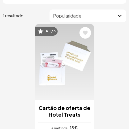
1 resultado
4.1 / 5
Imagem
Cartão de oferta de
Hotel Treats
15 €
a partir de