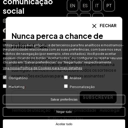
comunicação
EN
ES
IT
PT
social
DE
FR
NL
Instagram
FECHAR
Facebook
Nunca perca a chance de
YouTube
mimar-se
Utilizamos cookies próprios e de terceiros para fins analíticos e mostramos-
lhe publicidade relacionada com as suas preferências, com base nos seus
TikTok
hábitos de navegação (por exemplo, sites visitados). Você pode aceitar
cookies clicando no botão “Aceitar todos” ou configurar ou rejeitar seu uso
Subscreva a nossa newsletter e faremos com que seja
LinkedIn
clicando em “Salvar preferências” ou “Negar tudo” respectivamente.
sempre o primeiro a saber das melhores experiências na
Veja nossa Política de Cookies para mais detalhes
sua região. Iremos informá-lo sobre todos os sorteios e
promoções exclusivas para os nossos assinantes!
Obrigatório
Análise
© Hotel Treats 2026
Email
Marketing
Personalização
SUBSCREVER
Tel: +34 871 51 00 40 (9:00 - 19:00 CEST)
Salvar preferências
Termos de utilização
Política de privacidade
Aviso legal
Negar tudo
Política de cookies
Aceitar tudo