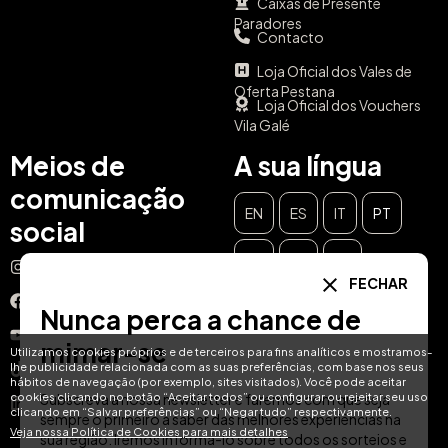
Caixas de Presente
Paradores
Contacto
Loja Oficial dos Vales de
Oferta Pestana
Loja Oficial dos Vouchers
Vila Galé
Meios de
A sua língua
comunicação
EN
ES
IT
PT
social
DE
FR
NL
Instagram
FECHAR
Facebook
Nunca perca a chance de
YouTube
mimar-se
Utilizamos cookies próprios e de terceiros para fins analíticos e mostramos-
lhe publicidade relacionada com as suas preferências, com base nos seus
TikTok
hábitos de navegação (por exemplo, sites visitados). Você pode aceitar
cookies clicando no botão “Aceitar todos” ou configurar ou rejeitar seu uso
Subscreva a nossa newsletter e faremos com que seja
LinkedIn
clicando em “Salvar preferências” ou “Negar tudo” respectivamente.
sempre o primeiro a saber das melhores experiências na
Veja nossa Política de Cookies para mais detalhes
sua região. Iremos informá-lo sobre todos os sorteios e