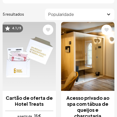
5 resultados
4.1 / 5
Imagem
Imagem
Cartão de oferta de
Acesso privado ao
Hotel Treats
spa com tábua de
queijos e
charcutaria
15 €
a partir de