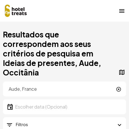
Saltar
Resultados que
para
o
correspondem aos seus
conteúdo
critérios de pesquisa em
principal
Ideias de presentes, Aude,
Occitânia
Localização
Localização
Data
Escolher data
Filtros