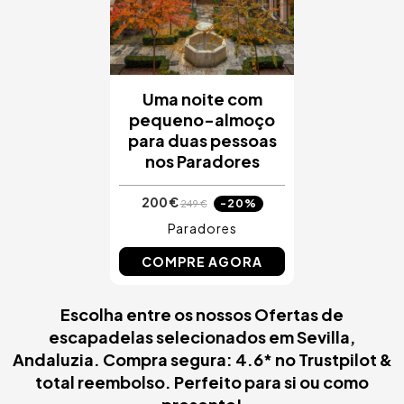
Uma noite com
pequeno-almoço
para duas pessoas
nos Paradores
200 €
-20%
249 €
Paradores
COMPRE AGORA
Escolha entre os nossos Ofertas de
escapadelas selecionados em Sevilla,
Andaluzia. Compra segura: 4.6* no Trustpilot &
total reembolso. Perfeito para si ou como