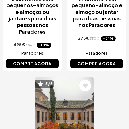
pequenos-almoços
pequeno-almoço e
e almoços ou
almoço ou jantar
jantares para duas
para duas pessoas
pessoas nos
nos Paradores
Paradores
275 €
-21%
350 €
495 €
-18%
604 €
Paradores
Paradores
COMPRE AGORA
COMPRE AGORA
5 / 5
Imagem