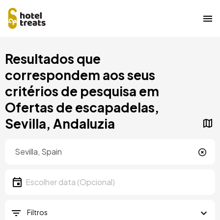
Saltar
Resultados que
para
o
correspondem aos seus
conteúdo
critérios de pesquisa em
principal
Ofertas de escapadelas,
Sevilla, Andaluzia
Localização
Localização
Data
Escolher data
Filtros