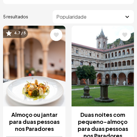
5 resultados
4.7 / 5
Imagem
Imagem
Almoço ou jantar
Duas noites com
para duas pessoas
pequeno-almoço
nos Paradores
para duas pessoas
nos Paradores