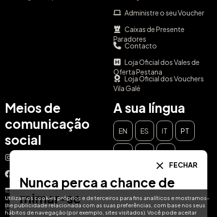
Administre o seu Voucher
Caixas de Presente
Paradores
Contacto
Loja Oficial dos Vales de
Oferta Pestana
Loja Oficial dos Vouchers
Vila Galé
Meios de
A sua língua
comunicação
EN
ES
IT
PT
social
DE
FR
NL
Instagram
FECHAR
Facebook
Nunca perca a chance de
YouTube
mimar-se
Utilizamos cookies próprios e de terceiros para fins analíticos e mostramos-
lhe publicidade relacionada com as suas preferências, com base nos seus
TikTok
hábitos de navegação (por exemplo, sites visitados). Você pode aceitar