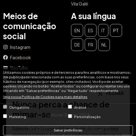
Vila Galé
Meios de
A sua língua
comunicação
EN
ES
IT
PT
social
DE
FR
NL
Instagram
FECHAR
Facebook
Nunca perca a chance de
YouTube
mimar-se
Utilizamos cookies próprios e de terceiros para fins analíticos e mostramos-
lhe publicidade relacionada com as suas preferências, com base nos seus
TikTok
hábitos de navegação (por exemplo, sites visitados). Você pode aceitar
cookies clicando no botão “Aceitar todos” ou configurar ou rejeitar seu uso
Subscreva a nossa newsletter e faremos com que seja
LinkedIn
clicando em “Salvar preferências” ou “Negar tudo” respectivamente.
sempre o primeiro a saber das melhores experiências na
Veja nossa Política de Cookies para mais detalhes
sua região. Iremos informá-lo sobre todos os sorteios e
promoções exclusivas para os nossos assinantes!
Obrigatório
Análise
© Hotel Treats 2026
Email
Marketing
Personalização
SUBSCREVER
Tel: +34 871 51 00 40 (9:00 - 19:00 CEST)
Salvar preferências