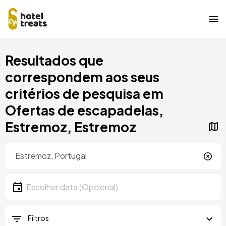
Saltar
Resultados que
para
o
correspondem aos seus
conteúdo
critérios de pesquisa em
principal
Ofertas de escapadelas,
Estremoz, Estremoz
Localização
Localização
Data
Escolher data
Filtros