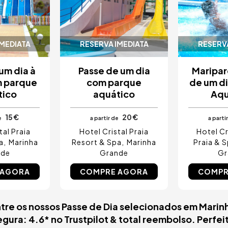
IMEDIATA
RESERVA IMEDIATA
RESERVA
um dia à
Passe de um dia
Maripar
m parque
com parque
de um di
tico
aquático
Aqu
15 €
20 €
e
a partir de
a parti
tal Praia
Hotel Cristal Praia
Hotel Cr
a
Marinha
Resort & Spa
Marinha
Praia & 
nde
Grande
Gr
 AGORA
COMPRE AGORA
COMPR
tre os nossos Passe de Dia selecionados em Marinh
egura: 4.6* no Trustpilot & total reembolso. Perfei