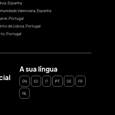
icia, Espanha
munidade Valenciana, Espanha
arve, Portugal
trito de Lisboa, Portugal
rto, Portugal
A sua língua
ial
EN
ES
IT
PT
DE
FR
NL