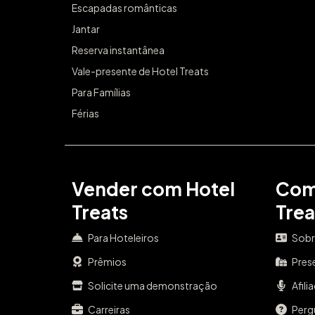
Escapadas românticas
Jantar
Reserva instantânea
Vale-presente de Hotel Treats
Para Famílias
Férias
Vender com Hotel
Com
Treats
Trea
Para Hoteleiros
Sobr
Prêmios
Pres
Solicite uma demonstração
Afili
Carreiras
Perg