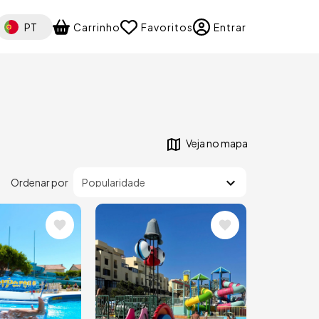
elect your language
PT
Carrinho
Favoritos
Entrar
Veja no mapa
Ordenar por
m
Imagem