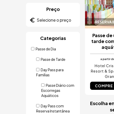
Preço
RESERVA 
Passe de 
Categorias
tarde co
aquá
Passe de Dia
Passe de Tarde
a partir d
Hotel Cris
Day Pass para
Resort & Sp
Famílias
Gra
Passe Diário com
COMPRE
Escorregas
Aquáticos
Escolha en
Day Pass com
s
Reserva Instantânea