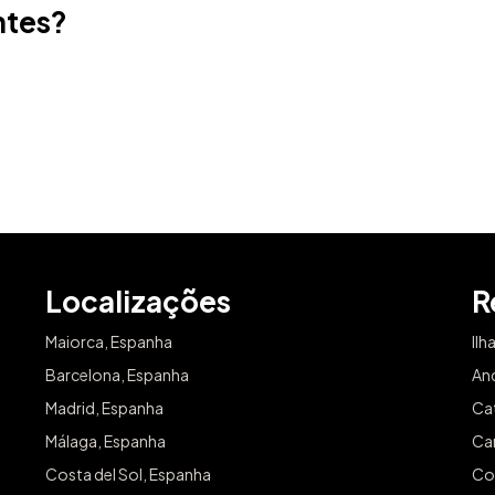
ntes?
Email
Localizações
R
Maiorca, Espanha
Ilh
Barcelona, Espanha
An
Madrid, Espanha
Ca
Málaga, Espanha
Can
Costa del Sol, Espanha
Co