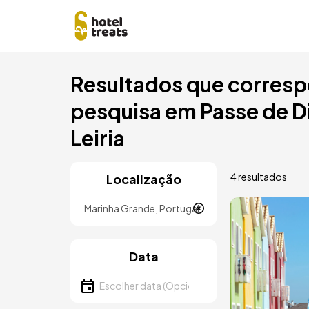
Saltar
Resultados que corresp
para
o
pesquisa em Passe de Di
conteúdo
principal
Leiria
4 resultados
Localização
Localização
Imagem
Data
Escolher data