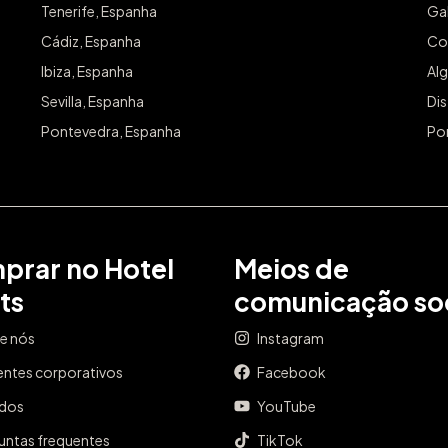
Tenerife, Espanha
Gal
Cádiz, Espanha
Co
Ibiza, Espanha
Alg
Sevilla, Espanha
Dis
Pontevedra, Espanha
Po
prar no Hotel
Meios de
ts
comunicação soc
e nós
Instagram
entes corporativos
Facebook
ados
YouTube
untas frequentes
TikTok