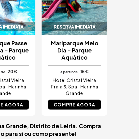
 IMEDIATA
RESERVA IMEDIATA
que Passe
Mariparque Meio
a - Parque
Dia - Parque
ático
Aquático
20 €
15 €
r de
a partir de
istal Vieira
Hotel Cristal Vieira
Spa
Marinha
Praia & Spa
Marinha
ande
Grande
E AGORA
COMPRE AGORA
a Grande, Distrito de Leiria. Compra
to para si ou como presente!