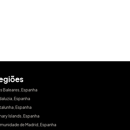
SUBSCREVER
egiões
as Baleares, Espanha
daluzia, Espanha
talunha, Espanha
ary Islands, Espanha
munidade de Madrid, Espanha