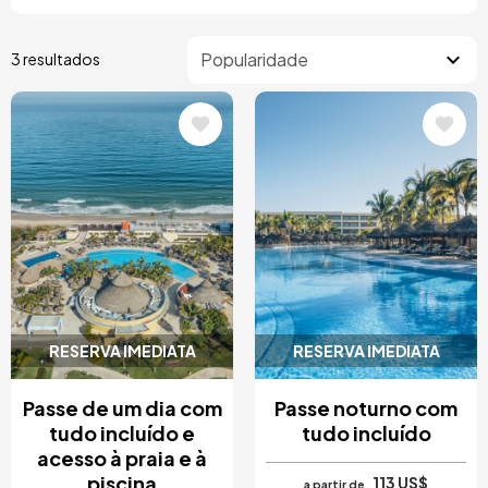
3 resultados
Imagem
Imagem
RESERVA IMEDIATA
RESERVA IMEDIATA
Passe de um dia com
Passe noturno com
tudo incluído e
tudo incluído
acesso à praia e à
piscina
113 US$
a partir de