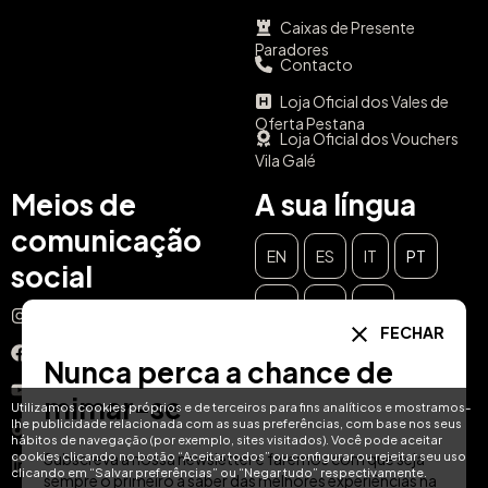
Caixas de Presente
Paradores
Contacto
Loja Oficial dos Vales de
Oferta Pestana
Loja Oficial dos Vouchers
Vila Galé
Meios de
A sua língua
comunicação
EN
ES
IT
PT
social
DE
FR
NL
Instagram
FECHAR
Facebook
Nunca perca a chance de
YouTube
mimar-se
Utilizamos cookies próprios e de terceiros para fins analíticos e mostramos-
lhe publicidade relacionada com as suas preferências, com base nos seus
TikTok
hábitos de navegação (por exemplo, sites visitados). Você pode aceitar
cookies clicando no botão “Aceitar todos” ou configurar ou rejeitar seu uso
Subscreva a nossa newsletter e faremos com que seja
LinkedIn
clicando em “Salvar preferências” ou “Negar tudo” respectivamente.
sempre o primeiro a saber das melhores experiências na