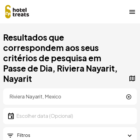
Saltar
Resultados que
para
o
correspondem aos seus
conteúdo
critérios de pesquisa em
principal
Passe de Dia, Riviera Nayarit,
Nayarit
Localização
Localização
Data
Escolher data
Filtros