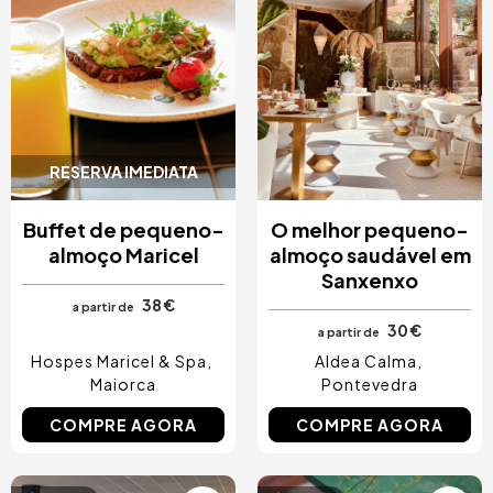
RESERVA IMEDIATA
Buffet de pequeno-
O melhor pequeno-
almoço Maricel
almoço saudável em
Sanxenxo
38 €
a partir de
30 €
a partir de
Hospes Maricel & Spa
Aldea Calma
Maiorca
Pontevedra
COMPRE AGORA
COMPRE AGORA