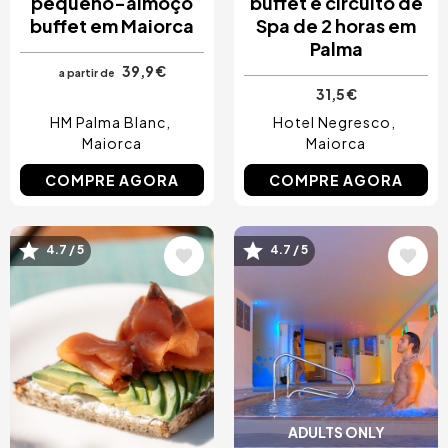
pequeno-almoço
buffet e circuito de
buffet em Maiorca
Spa de 2 horas em
Palma
39,9 €
a partir de
31,5 €
HM Palma Blanc
Hotel Negresco
Maiorca
Maiorca
COMPRE AGORA
COMPRE AGORA
4.7 / 5
4.7 / 5
Imagem
Imagem
ADULTS ONLY