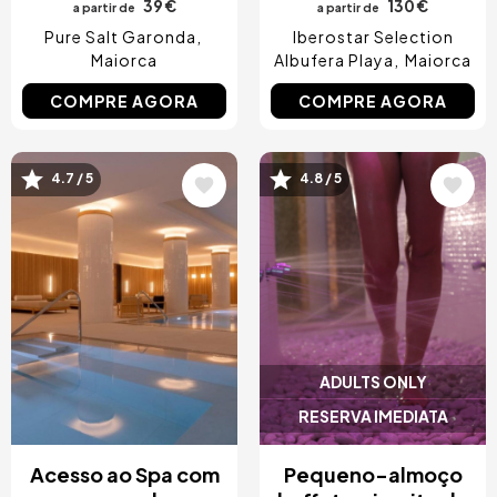
39 €
130 €
a partir de
a partir de
Pure Salt Garonda
Iberostar Selection
Maiorca
Albufera Playa
Maiorca
COMPRE AGORA
COMPRE AGORA
4.7 / 5
4.8 / 5
Imagem
Imagem
ADULTS ONLY
RESERVA IMEDIATA
Acesso ao Spa com
Pequeno-almoço