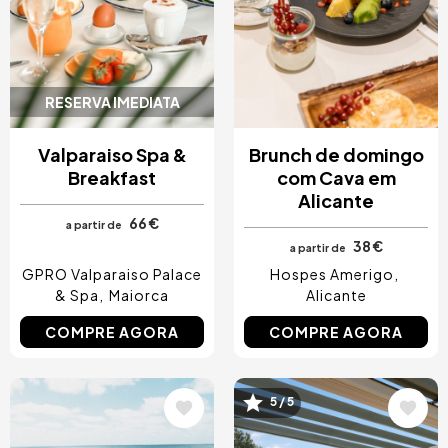
RESERVA IMEDIATA
Valparaiso Spa &
Brunch de domingo
Breakfast
com Cava em
Alicante
66 €
a partir de
38 €
a partir de
GPRO Valparaiso Palace
Hospes Amerigo
& Spa
Maiorca
Alicante
COMPRE AGORA
COMPRE AGORA
5 / 5
Imagem
Imagem