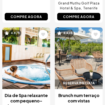
Grand Muthu Golf Plaza
Hotel & Spa
Tenerife
COMPRE AGORA
COMPRE AGORA
4.8 / 5
4.6 / 5
Imagem
Imagem
RESERVA IMEDIATA
Dia de Spa relaxante
Brunch num terraço
com pequeno-
com vistas