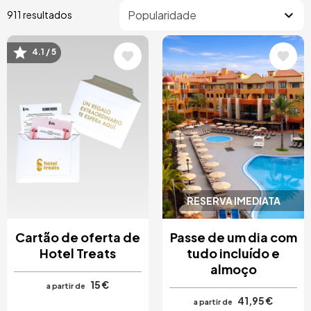
911 resultados
4.1 / 5
Imagem
Imagem
RESERVA IMEDIATA
Cartão de oferta de
Passe de um dia com
Hotel Treats
tudo incluído e
almoço
15 €
a partir de
41,95 €
a partir de