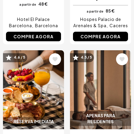
48 €
a partir de
85 €
a partir de
Hotel El Palace
Hospes Palacio de
Barcelona
Barcelona
Arenales & Spa
Caceres
COMPRE AGORA
COMPRE AGORA
4.6 / 5
4.5 / 5
Imagem
Imagem
APENAS PARA
RESERVA IMEDIATA
RESIDENTES