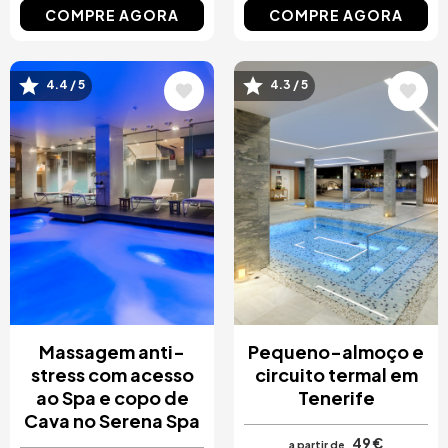
COMPRE AGORA
COMPRE AGORA
4.4 / 5
4.3 / 5
Imagem
Imagem
Massagem anti-
Pequeno-almoço e
stress com acesso
circuito termal em
ao Spa e copo de
Tenerife
Cava no Serena Spa
49 €
a partir de