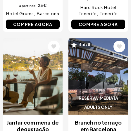
25 €
a partir de
Hard Rock Hotel
Hotel Grums
Barcelona
Tenerife
Tenerife
COMPRE AGORA
COMPRE AGORA
4.6 / 5
Imagem
Imagem
RESERVA IMEDIATA
ADULTS ONLY
Jantar com menu de
Brunch no terraço
degustação
em Barcelona