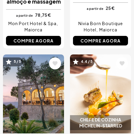
almoço e massagem
25 €
a partir de
78,75 €
a partir de
Mon Port Hotel & Spa
Nivia Born Boutique
Maiorca
Hotel
Maiorca
COMPRE AGORA
COMPRE AGORA
5 / 5
4.4 / 5
Imagem
Imagem
CHEFE DE COZINHA
MICHELIN-STARRED