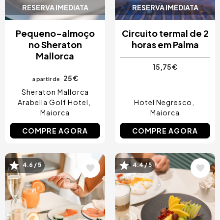
RESERVA IMEDIATA
RESERVA IMEDIATA
Pequeno-almoço
Circuito termal de 2
no Sheraton
horas em Palma
Mallorca
15,75 €
25 €
a partir de
Sheraton Mallorca
Arabella Golf Hotel
Hotel Negresco
Maiorca
Maiorca
COMPRE AGORA
COMPRE AGORA
4.6 / 5
4.4 / 5
Imagem
Imagem