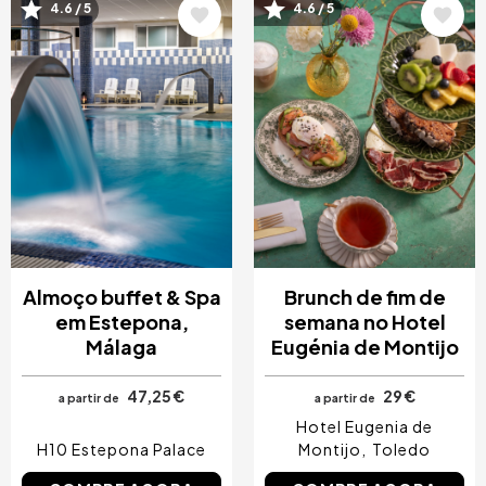
4.6 / 5
4.6 / 5
Imagem
Imagem
Almoço buffet & Spa
Brunch de fim de
em Estepona,
semana no Hotel
Málaga
Eugénia de Montijo
47,25 €
29 €
a partir de
a partir de
Hotel Eugenia de
H10 Estepona Palace
Montijo
Toledo