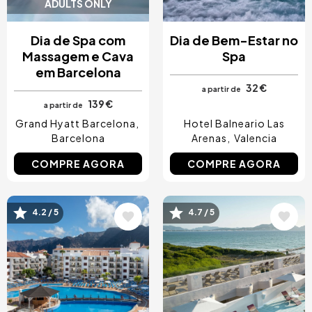
ADULTS ONLY
Dia de Spa com
Dia de Bem-Estar no
Massagem e Cava
Spa
em Barcelona
32 €
a partir de
139 €
a partir de
Grand Hyatt Barcelona
Hotel Balneario Las
Barcelona
Arenas
Valencia
COMPRE AGORA
COMPRE AGORA
4.2 / 5
4.7 / 5
Imagem
Imagem