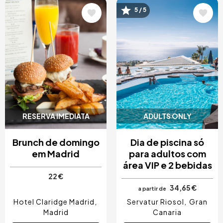
5 / 5
Imagem
Imagem
RESERVA IMEDIATA
ADULTS ONLY
Brunch de domingo
Dia de piscina só
em Madrid
para adultos com
área VIP e 2 bebidas
22 €
34,65 €
a partir de
Hotel Claridge Madrid
Servatur Riosol
Gran
Madrid
Canaria