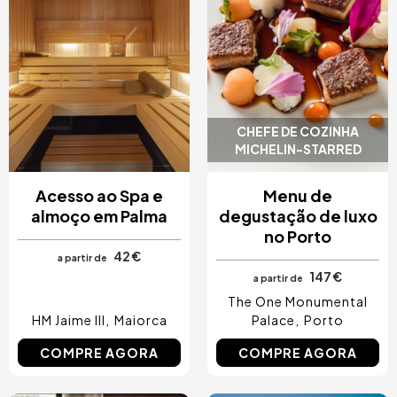
CHEFE DE COZINHA
MICHELIN-STARRED
Acesso ao Spa e
Menu de
almoço em Palma
degustação de luxo
no Porto
42 €
a partir de
147 €
a partir de
The One Monumental
HM Jaime III
Maiorca
Palace
Porto
COMPRE AGORA
COMPRE AGORA