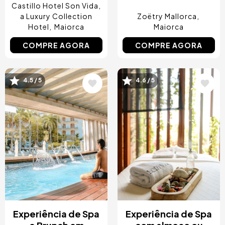
Castillo Hotel Son Vida,
a Luxury Collection
Zoëtry Mallorca
Hotel
Maiorca
Maiorca
COMPRE AGORA
COMPRE AGORA
4.5 / 5
4.6 / 5
Imagem
Imagem
Experiência de Spa
Experiência de Spa