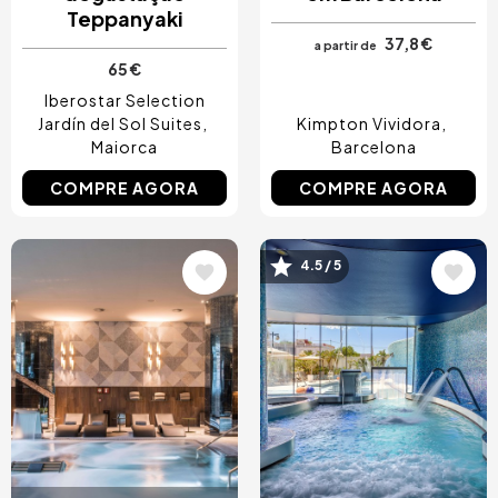
Teppanyaki
37,8 €
a partir de
65 €
Iberostar Selection
Jardín del Sol Suites
Kimpton Vividora
Maiorca
Barcelona
COMPRE AGORA
COMPRE AGORA
4.5 / 5
Imagem
Imagem