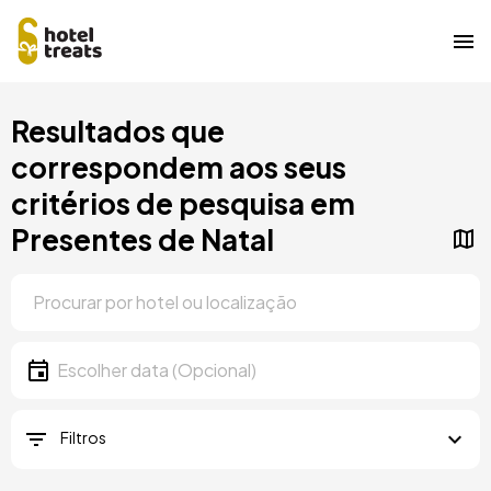
Saltar
Resultados que
para
o
correspondem aos seus
conteúdo
critérios de pesquisa em
principal
Presentes de Natal
Localização
Localização
Data
Escolher data
Filtros