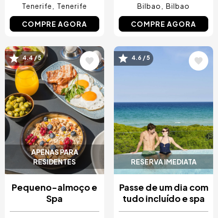
Tenerife
Tenerife
Bilbao
Bilbao
COMPRE AGORA
COMPRE AGORA
4.4 / 5
4.6 / 5
Imagem
Imagem
APENAS PARA
RESIDENTES
RESERVA IMEDIATA
Pequeno-almoço e
Passe de um dia com
Spa
tudo incluído e spa