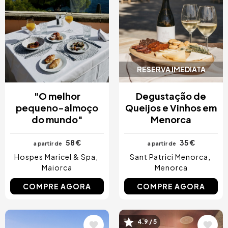
RESERVA IMEDIATA
"O melhor
Degustação de
pequeno-almoço
Queijos e Vinhos em
do mundo"
Menorca
58 €
35 €
a partir de
a partir de
Hospes Maricel & Spa
Sant Patrici Menorca
Maiorca
Menorca
COMPRE AGORA
COMPRE AGORA
4.9 / 5