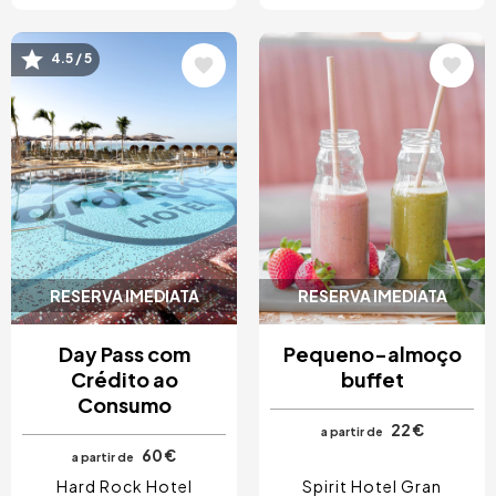
4.5 / 5
Imagem
Imagem
RESERVA IMEDIATA
RESERVA IMEDIATA
Day Pass com
Pequeno-almoço
Crédito ao
buffet
Consumo
22 €
a partir de
60 €
a partir de
Hard Rock Hotel
Spirit Hotel Gran