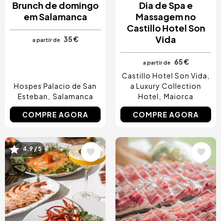
Brunch de domingo
Dia de Spa e
em Salamanca
Massagem no
Castillo Hotel Son
Vida
35 €
a partir de
65 €
a partir de
Castillo Hotel Son Vida,
Hospes Palacio de San
a Luxury Collection
Esteban
Salamanca
Hotel
Maiorca
COMPRE AGORA
COMPRE AGORA
4.9 / 5
Imagem
Imagem