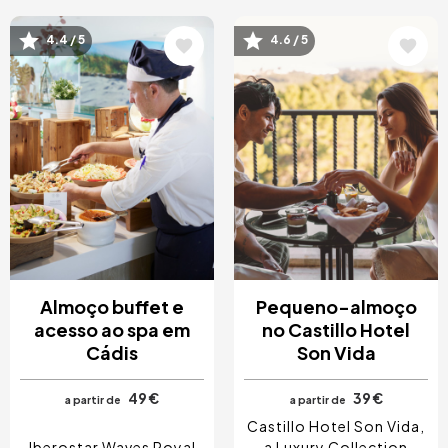
4.4 / 5
4.6 / 5
Imagem
Imagem
Almoço buffet e
Pequeno-almoço
acesso ao spa em
no Castillo Hotel
Cádis
Son Vida
49 €
39 €
a partir de
a partir de
Castillo Hotel Son Vida,
Iberostar Waves Royal
a Luxury Collection