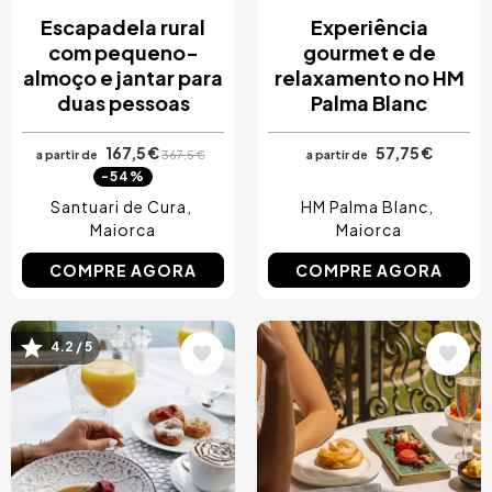
Escapadela rural
Experiência
com pequeno-
gourmet e de
almoço e jantar para
relaxamento no HM
duas pessoas
Palma Blanc
167,5 €
57,75 €
a partir de
367,5 €
a partir de
-54%
Santuari de Cura
HM Palma Blanc
Maiorca
Maiorca
COMPRE AGORA
COMPRE AGORA
4.2 / 5
Imagem
Imagem