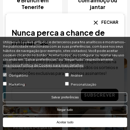
e Brunch em
com almoço ou
Tenerife
jantar
74 €
102 €
a partir de
a partir de
FECHAR
Iberostar Heritage
Hospes Maricel & Spa
Nunca perca a chance de
Grand Mencey
Tenerife
Maiorca
mimar-se
Utilizamos cookies próprios e de terceiros para fins analíticos e mostramos-
COMPRE AGORA
COMPRE AGORA
lhe publicidade relacionada com as suas preferências, com base nos seus
hábitos de navegação (por exemplo, sites visitados). Você pode aceitar
cookies clicando no botão “Aceitar todos” ou configurar ou rejeitar seu uso
Subscreva a nossa newsletter e faremos com que seja
clicando em “Salvar preferências” ou “Negar tudo” respectivamente.
sempre o primeiro a saber das melhores experiências na
Veja nossa Política de Cookies para mais detalhes
4.4 / 5
4.4 / 5
Imagem
Imagem
sua região. Iremos informá-lo sobre todos os sorteios e
promoções exclusivas para os nossos assinantes!
Obrigatório
Análise
Email
Marketing
Personalização
SUBSCREVER
Salvar preferências
Negar tudo
Aceitar tudo
RESERVA IMEDIATA