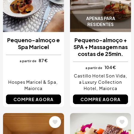
APENAS PARA
RESIDENTES
Pequeno-almoço e
Pequeno-almoço +
Spa Maricel
SPA + Massagem nas
costas de 25min.
87 €
a partir de
104 €
a partir de
Castillo Hotel Son Vida,
Hospes Maricel & Spa
a Luxury Collection
Maiorca
Hotel
Maiorca
COMPRE AGORA
COMPRE AGORA
Imagem
Imagem