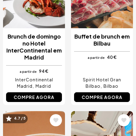
Brunch de domingo
Buffet de brunch em
no Hotel
Bilbau
InterContinental em
Madrid
40 €
a partir de
94 €
a partir de
InterContinental
Spirit Hotel Gran
Madrid
Madrid
Bilbao
Bilbao
COMPRE AGORA
COMPRE AGORA
4.7 / 5
Imagem
Imagem