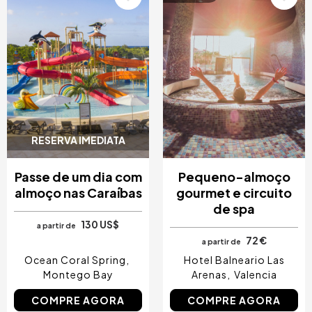
Imagem
Imagem
RESERVA IMEDIATA
Passe de um dia com
Pequeno-almoço
almoço nas Caraíbas
gourmet e circuito
de spa
130 US$
a partir de
72 €
a partir de
Ocean Coral Spring
Hotel Balneario Las
Montego Bay
Arenas
Valencia
COMPRE AGORA
COMPRE AGORA