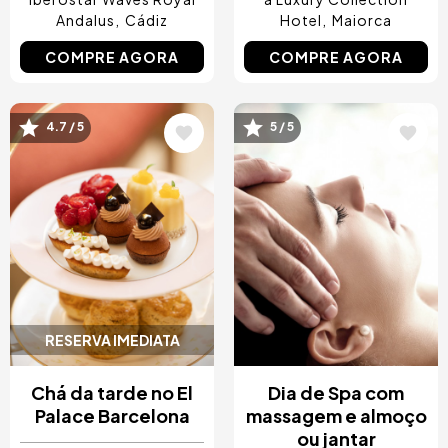
Andalus
Cádiz
Hotel
Maiorca
COMPRE AGORA
COMPRE AGORA
4.7 / 5
5 / 5
Imagem
Imagem
RESERVA IMEDIATA
Chá da tarde no El
Dia de Spa com
Palace Barcelona
massagem e almoço
ou jantar