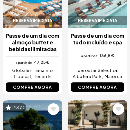
RESERVA IMEDIATA
RESERVA IMEDIATA
Passe de um dia com
Passe de um dia com
almoço buffet e
tudo incluído e spa
bebidas ilimitadas
136,5 €
a partir de
47,25 €
a partir de
Globales Tamaimo
Iberostar Selection
Tropical
Tenerife
Albufera Park
Maiorca
COMPRE AGORA
COMPRE AGORA
4.6 / 5
Imagem
Imagem