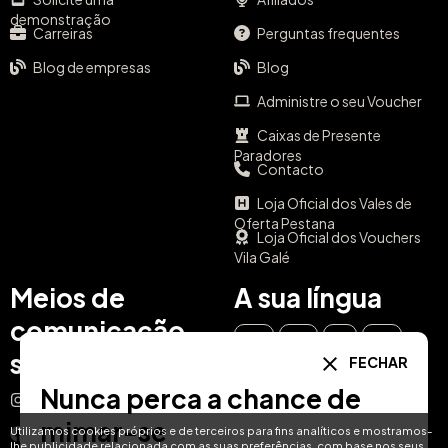
demonstração
Carreiras
Perguntas frequentes
Blog de empresas
Blog
Administre o seu Voucher
Caixas de Presente
Paradores
Contacto
Loja Oficial dos Vales de
Oferta Pestana
Loja Oficial dos Vouchers
Vila Galé
Meios de
A sua língua
comunicação
EN
ES
IT
PT
social
FECHAR
Nunca perca a chance de
DE
FR
NL
Instagram
mimar-se
Utilizamos cookies próprios e de terceiros para fins analíticos e mostramos-
Facebook
lhe publicidade relacionada com as suas preferências, com base nos seus