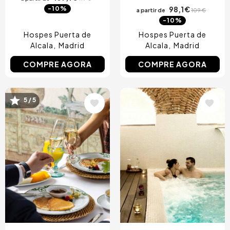
98,1 €
-10%
a partir de
109 €
-10%
Hospes Puerta de
Hospes Puerta de
Alcala
Madrid
Alcala
Madrid
COMPRE AGORA
COMPRE AGORA
5 / 5
Imagem
Imagem