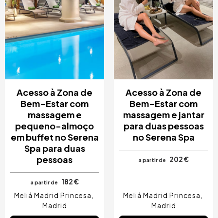
Acesso à Zona de
Acesso à Zona de
Bem-Estar com
Bem-Estar com
massagem e
massagem e jantar
pequeno-almoço
para duas pessoas
em buffet no Serena
no Serena Spa
Spa para duas
pessoas
202 €
a partir de
182 €
a partir de
Meliá Madrid Princesa
Meliá Madrid Princesa
Madrid
Madrid