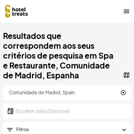
Saltar
Resultados que
para
o
correspondem aos seus
conteúdo
critérios de pesquisa em Spa
principal
e Restaurante, Comunidade
de Madrid, Espanha
Localização
Localização
Data
Escolher data
Filtros