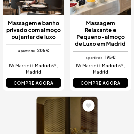
Massagem e banho
Massagem
privado com almoço
Relaxante e
ou jantar de luxo
Pequeno-almoço
de Luxo em Madrid
205 €
a partir de
195 €
a partir de
JW Marriott Madrid 5*
JW Marriott Madrid 5*
Madrid
Madrid
COMPRE AGORA
COMPRE AGORA
Imagem