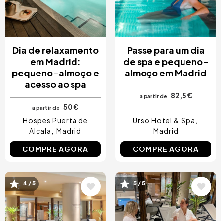
Dia de relaxamento
Passe para um dia
em Madrid:
de spa e pequeno-
pequeno-almoço e
almoço em Madrid
acesso ao spa
82,5 €
a partir de
50 €
a partir de
Hospes Puerta de
Urso Hotel & Spa
Alcala
Madrid
Madrid
COMPRE AGORA
COMPRE AGORA
4 / 5
5 / 5
Imagem
Imagem