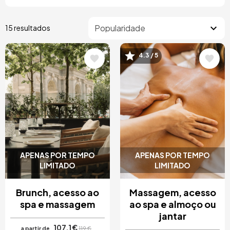
15 resultados
4.3 / 5
Imagem
Imagem
APENAS POR TEMPO
APENAS POR TEMPO
LIMITADO
LIMITADO
Brunch, acesso ao
Massagem, acesso
spa e massagem
ao spa e almoço ou
jantar
107,1 €
a partir de
119 €