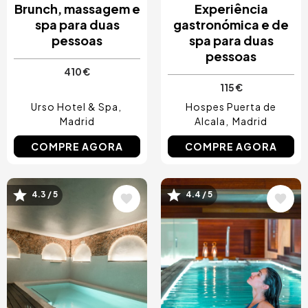
Brunch, massagem e
Experiência
spa para duas
gastronómica e de
pessoas
spa para duas
pessoas
410 €
115 €
Urso Hotel & Spa
Hospes Puerta de
Madrid
Alcala
Madrid
COMPRE AGORA
COMPRE AGORA
4.3 / 5
4.4 / 5
Imagem
Imagem