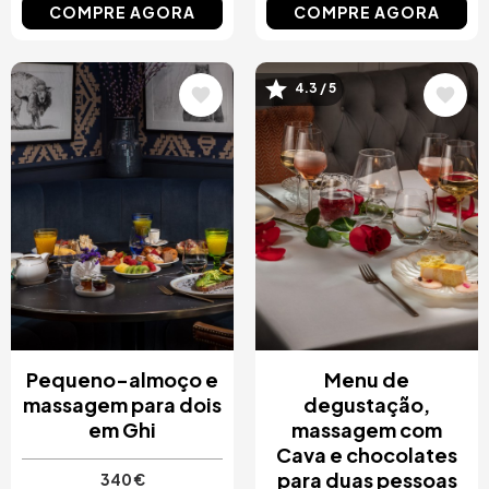
COMPRE AGORA
COMPRE AGORA
4.3 / 5
Imagem
Imagem
Pequeno-almoço e
Menu de
massagem para dois
degustação,
em Ghi
massagem com
Cava e chocolates
para duas pessoas
340 €