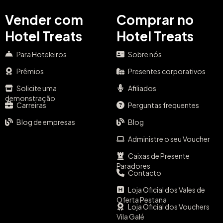
Vender com
Comprar no
Hotel Treats
Hotel Treats
Para Hoteleiros
Sobre nós
Prêmios
Presentes corporativos
Solicite uma
Afiliados
demonstração
Carreiras
Perguntas frequentes
Blog de empresas
Blog
Administre o seu Voucher
Caixas de Presente
Paradores
Contacto
Loja Oficial dos Vales de
Oferta Pestana
Loja Oficial dos Vouchers
Vila Galé