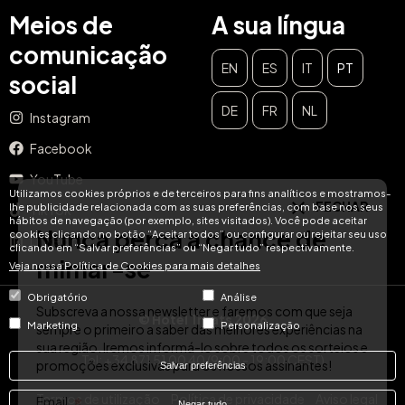
Meios de
A sua língua
comunicação
EN
ES
IT
PT
social
DE
FR
NL
Instagram
FECHAR
Facebook
Nunca perca a chance de
YouTube
mimar-se
Utilizamos cookies próprios e de terceiros para fins analíticos e mostramos-
lhe publicidade relacionada com as suas preferências, com base nos seus
TikTok
hábitos de navegação (por exemplo, sites visitados). Você pode aceitar
cookies clicando no botão “Aceitar todos” ou configurar ou rejeitar seu uso
Subscreva a nossa newsletter e faremos com que seja
LinkedIn
clicando em “Salvar preferências” ou “Negar tudo” respectivamente.
sempre o primeiro a saber das melhores experiências na
Veja nossa Política de Cookies para mais detalhes
sua região. Iremos informá-lo sobre todos os sorteios e
promoções exclusivas para os nossos assinantes!
Obrigatório
Análise
© Hotel Treats 2026
Email
Marketing
Personalização
SUBSCREVER
Tel: +34 871 51 00 40 (9:00 - 19:00 CEST)
Salvar preferências
Termos de utilização
Política de privacidade
Aviso legal
Negar tudo