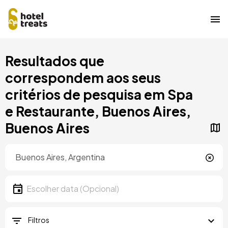
Saltar
Resultados que
para
o
correspondem aos seus
conteúdo
critérios de pesquisa em Spa
principal
e Restaurante, Buenos Aires,
Buenos Aires
Localização
Localização
Data
Escolher data
Filtros