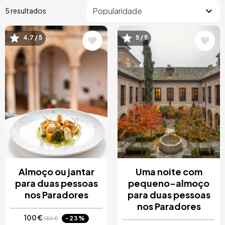
5 resultados
4.7 / 5
5 / 5
Imagem
Imagem
Almoço ou jantar
Uma noite com
para duas pessoas
pequeno-almoço
nos Paradores
para duas pessoas
nos Paradores
100 €
-23%
130 €