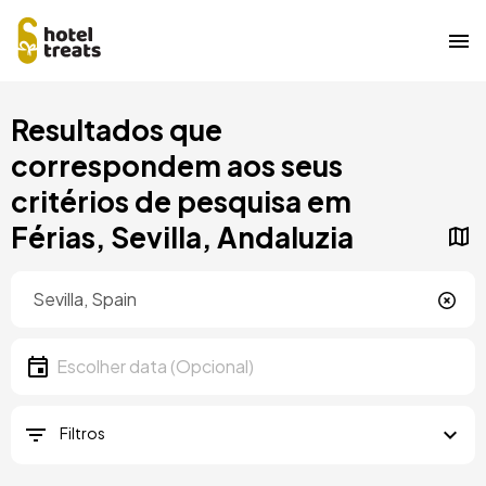
Saltar
Resultados que
para
o
correspondem aos seus
conteúdo
critérios de pesquisa em
principal
Férias, Sevilla, Andaluzia
Localização
Localização
Data
Escolher data
Filtros