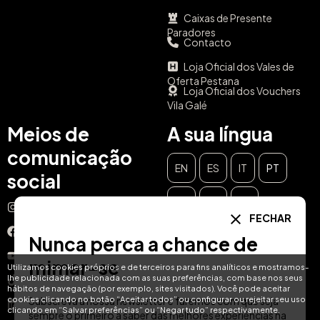
Caixas de Presente
Paradores
Contacto
Loja Oficial dos Vales de
Oferta Pestana
Loja Oficial dos Vouchers
Vila Galé
Meios de
A sua língua
comunicação
EN
ES
IT
PT
social
DE
FR
NL
Instagram
FECHAR
Facebook
Nunca perca a chance de
YouTube
mimar-se
Utilizamos cookies próprios e de terceiros para fins analíticos e mostramos-
lhe publicidade relacionada com as suas preferências, com base nos seus
TikTok
hábitos de navegação (por exemplo, sites visitados). Você pode aceitar
cookies clicando no botão “Aceitar todos” ou configurar ou rejeitar seu uso
Subscreva a nossa newsletter e faremos com que seja
LinkedIn
clicando em “Salvar preferências” ou “Negar tudo” respectivamente.
sempre o primeiro a saber das melhores experiências na