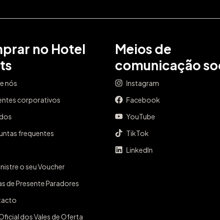
prar no Hotel
Meios de
ts
comunicação soc
e nós
Instagram
entes corporativos
Facebook
ados
YouTube
untas frequentes
TikTok
LinkedIn
nistre o seu Voucher
as de Presente Paradores
tacto
Oficial dos Vales de Oferta