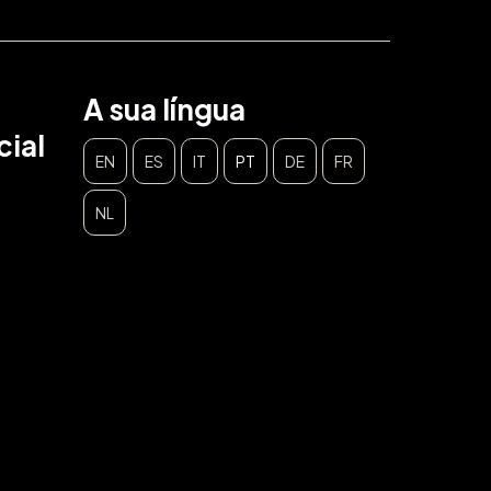
A sua língua
ial
EN
ES
IT
PT
DE
FR
NL