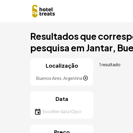
Saltar
Resultados que corresp
para
o
pesquisa em Jantar, Bue
conteúdo
principal
1 resultado
Localização
Localização
Data
Escolher data
Preço