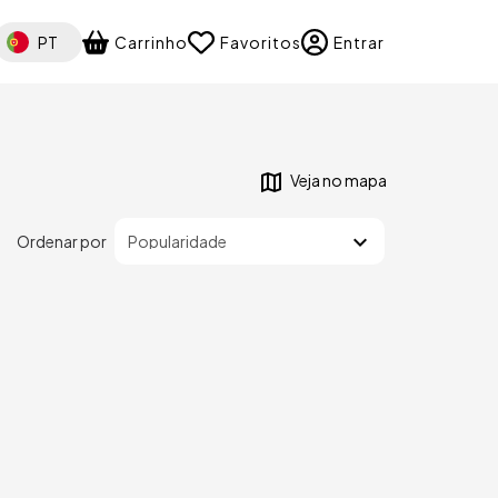
elect your language
PT
Carrinho
Favoritos
Entrar
Veja no mapa
Ordenar por