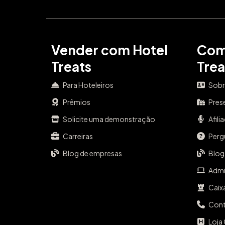
Vender com Hotel
Com
Treats
Trea
Para Hoteleiros
Sobr
Prêmios
Pres
Solicite uma demonstração
Afili
Carreiras
Perg
Blog de empresas
Blog
Admi
Caix
Con
Loja 