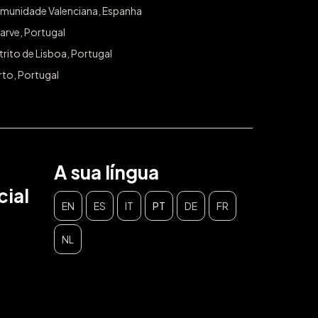
munidade Valenciana, Espanha
arve, Portugal
trito de Lisboa, Portugal
rto, Portugal
A sua língua
ial
EN
ES
IT
PT
DE
FR
NL