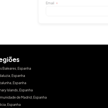
SUBSCREVER
egiões
as Baleares, Espanha
daluzia, Espanha
talunha, Espanha
ary Islands, Espanha
munidade de Madrid, Espanha
icia, Espanha