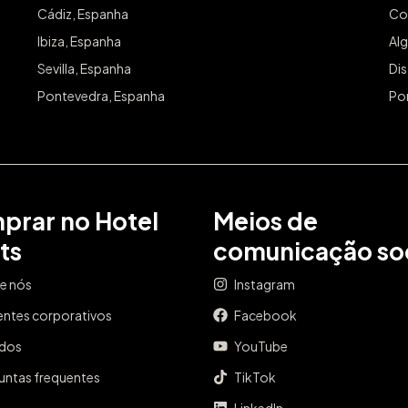
Cádiz, Espanha
Co
Ibiza, Espanha
Alg
Sevilla, Espanha
Dis
Pontevedra, Espanha
Po
prar no Hotel
Meios de
ts
comunicação soc
e nós
Instagram
entes corporativos
Facebook
ados
YouTube
untas frequentes
TikTok