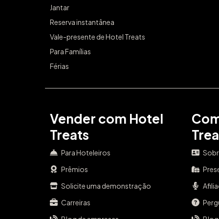
Jantar
Reserva instantânea
Vale-presente de Hotel Treats
Para Famílias
Férias
Vender com Hotel
Com
Treats
Trea
Para Hoteleiros
Sobr
Prêmios
Pres
Solicite uma demonstração
Afili
Carreiras
Perg