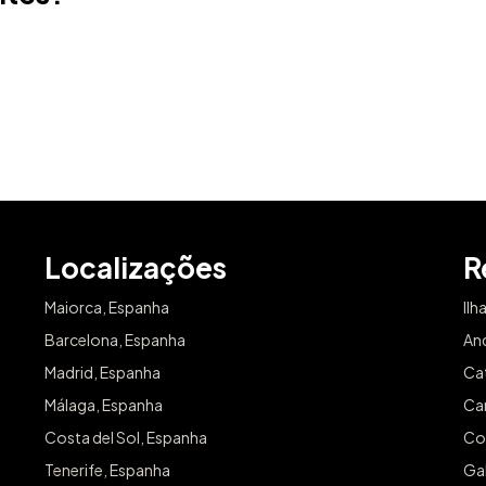
Email
Localizações
R
Maiorca, Espanha
Ilh
Barcelona, Espanha
An
Madrid, Espanha
Ca
Málaga, Espanha
Can
Costa del Sol, Espanha
Co
Tenerife, Espanha
Gal