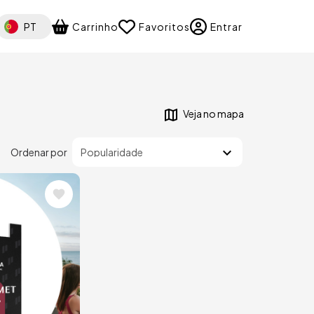
elect your language
PT
Carrinho
Favoritos
Entrar
Veja no mapa
Ordenar por
m