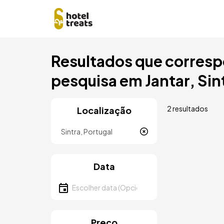
Saltar
Resultados que corresp
para
o
pesquisa em Jantar, Sint
conteúdo
principal
2 resultados
Localização
Localização
Data
Escolher data
Preço