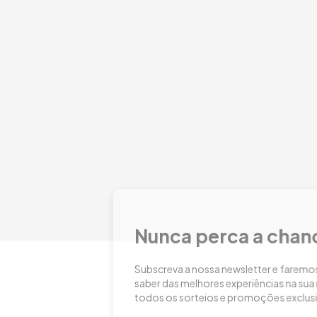
FECHAR
erca a chance de mimar-se
sa newsletter e faremos com que seja sempre o primeiro a
res experiências na sua região. Iremos informá-lo sobre
ios e promoções exclusivas para os nossos assinantes!