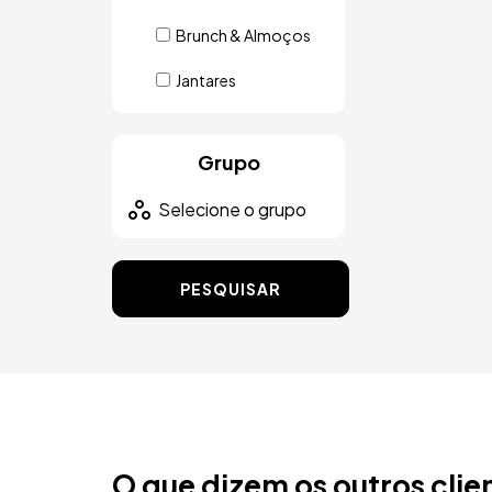
Brunch & Almoços
Jantares
Grupo
PESQUISAR
O que dizem os outros clie