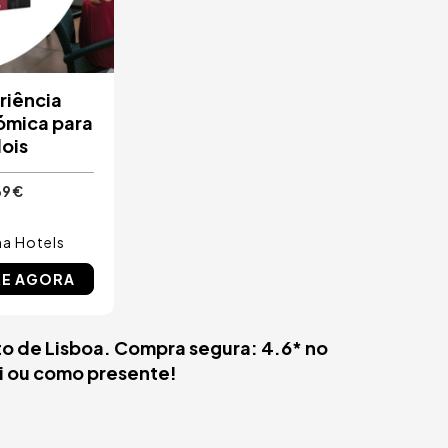
riência
ómica para
ois
69 €
a Hotels
E AGORA
ito de Lisboa. Compra segura: 4.6* no
si ou como presente!