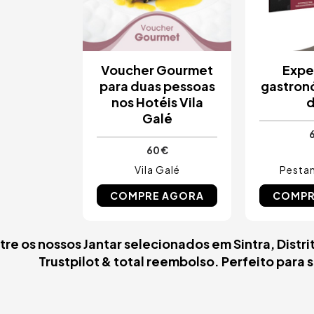
Voucher Gourmet
Expe
para duas pessoas
gastron
nos Hotéis Vila
d
Galé
60 €
Vila Galé
Pestan
COMPRE AGORA
COMPR
tre os nossos Jantar selecionados em Sintra, Distr
Trustpilot & total reembolso. Perfeito para 